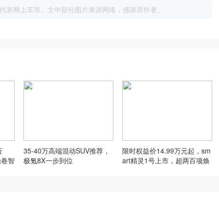
代表网上车市。文中部分图片来源网络，感谢原作者。
万
35-40万高端混动SUV推荐，
限时权益价14.99万元起，sm
始卷智
极氪8X一步到位
art精灵1号上市，超两百项焕
新升级