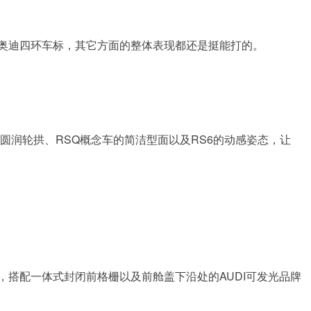
没悬挂奥迪四环车标，其它方面的整体表现都还是挺能打的。
圆润轮拱、RSQ概念车的简洁型面以及RS6的动感姿态，让
，搭配一体式封闭前格栅以及前舱盖下沿处的AUDI可发光品牌