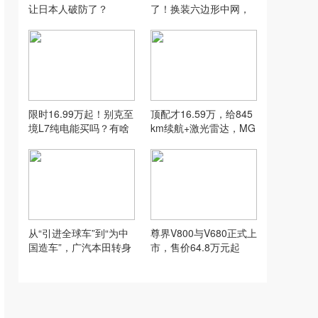
让日本人破防了？
了！换装六边形中网，
还能继续大卖？
限时16.99万起！别克至
顶配才16.59万，给845
境L7纯电能买吗？有啥
km续航+激光雷达，MG
优缺点？
07这是掀桌子了？
从“引进全球车”到“为中
尊界V800与V680正式上
国造车”，广汽本田转身
市，售价64.8万元起
有多决绝?