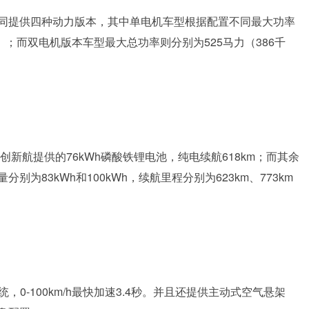
据配置不同提供四种动力版本，其中单电机车型根据配置不同最大功率
千瓦）；而双电机版本车型最大总功率则分别为525马力（386千
新航提供的76kWh磷酸铁锂电池，纯电续航618km；而其余
为83kWh和100kWh，续航里程分别为623km、773km
统，0-100km/h最快加速3.4秒。并且还提供主动式空气悬架