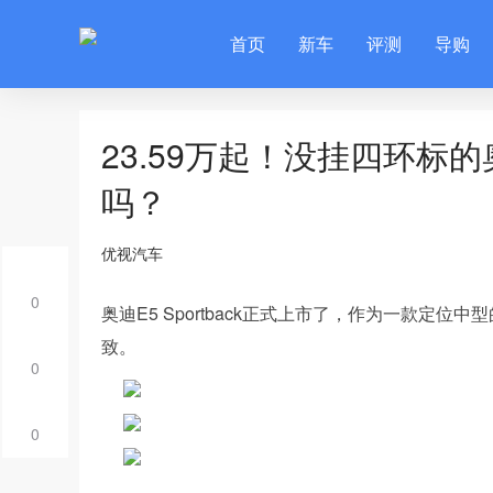
首页
新车
评测
导购
23.59万起！没挂四环标的奥
吗？
优视汽车
0
奥迪E5 Sportback正式上市了，作为一款定位
致。
0
0