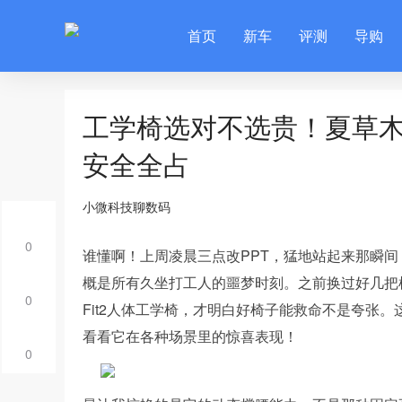
首页
新车
评测
导购
工学椅选对不选贵！夏草木
安全全占
小微科技聊数码
0
谁懂啊！上周凌晨三点改PPT，猛地站起来那瞬
概是所有久坐打工人的噩梦时刻。之前换过好几把
0
Fit2人体工学椅，才明白好椅子能救命不是夸张
看看它在各种场景里的惊喜表现！
0