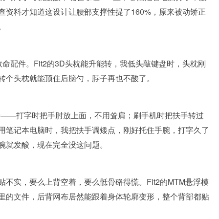
查资料才知道这设计让腰部支撑性提了160%，原来被动矫正
。
命配件。Fit2的3D头枕能升能转，我低头敲键盘时，头枕刚
转个头枕就能顶住后脑勺，脖子再也不酸了。
转——打字时把手肘放上面，不用耸肩；刷手机时把扶手转过
用笔记本电脑时，我把扶手调矮点，刚好托住手腕，打字久了
腕就发酸，现在完全没这问题。
不实，要么上背空着，要么骶骨硌得慌。Fit2的MTM悬浮模
里的文件，后背网布居然能跟着身体轮廓变形，整个背部都贴