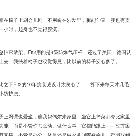
靠在椅子上刷会儿剧，不用蜷在沙发里，腿能伸直，腰也有支
一小时，起身也不觉得腰沉。
怕它散架。Fit2用的是4级防爆气压杆，还过了美国、德国认
上去，我扶着椅子也没觉得晃，比以前的椅子安心多了。
之下Fit2的10年抗衰减设计太良心了——算下来每天才几毛
小钱护腰。
子上网课也爱坐，连我妈偶尔来家里，坐它上择菜都夸比家里
功能，而是不管你怎么动、做什么事，它都能跟上——改方案
有支撑，不管是办公、休息还是做家务间隙歇会儿，都能找到