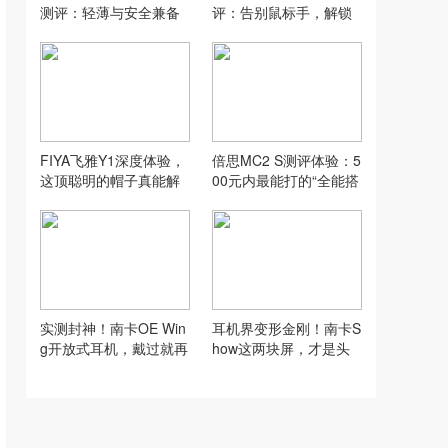
测评：轻薄与安全兼备
评：告别鼠标手，解锁
这才是隐形充电侠！
舒适生产力
FIYA飞雅Y1深度体验，
倍思MC2 S测评体验：5
这顶聪明的帽子真能解
00元内最能打的“全能搭
放双手吗？
子”
实测封神！南卡OE Win
耳机界变形金刚！南卡S
g开放式耳机，戴过就再
how这两块屏，才是头
也回不去的全能天花板
戴式终极形态？