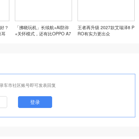
好？
「拂晓玩机」长续航+AI防诈
王者再升级 2027款艾瑞泽8 P
噪耳
+关怀模式，还有比OPPO A7
RO有实力更出众
Pro Max更适合长辈的手机
吗？
录车市社区账号即可发表回复
登录