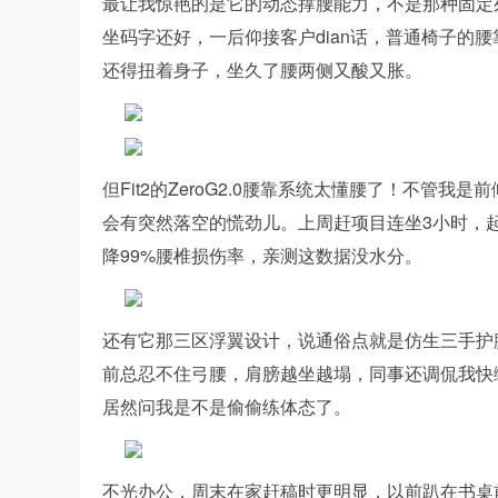
最让我惊艳的是它的动态撑腰能力，不是那种固定
坐码字还好，一后仰接客户dian话，普通椅子的
还得扭着身子，坐久了腰两侧又酸又胀。
但Fit2的ZeroG2.0腰靠系统太懂腰了！不管
会有突然落空的慌劲儿。上周赶项目连坐3小时，
降99%腰椎损伤率，亲测这数据没水分。
还有它那三区浮翼设计，说通俗点就是仿生三手护
前总忍不住弓腰，肩膀越坐越塌，同事还调侃我快
居然问我是不是偷偷练体态了。
不光办公，周末在家赶稿时更明显，以前趴在书桌前