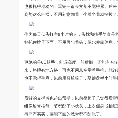
也被托得稳稳的，写完一篇长文都不觉得累。后来
姿势这么轻松，不用刻意绷着，坐着坐着就挺拔了
作为每天低头打字8小时的人，头枕和扶手简直是救
好托住脖子下面，不用再勾着头；偶尔仰靠休息，
更绝的是6D扶手，能调高度、前后挪，还能左右
来，胳膊有地方搭，再也不用悬空举着手机。就连
也不觉得手麻，以前用普通椅子，敲键盘半小时手
后背的支撑感也超出预期，以前坐椅子总觉得后背贴
组像给脊椎每一节都配了小枕头，上次侧身找抽屉
得严严实实，连腰下面的骶骨都不酸胀了。