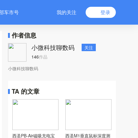
部车市号
我的关注
登录
作者信息
小微科技聊数码
关注
146
作品
小微科技聊数码
TA 的文章
西圣PB-Air磁吸充电宝
西圣M1垂直鼠标深度测