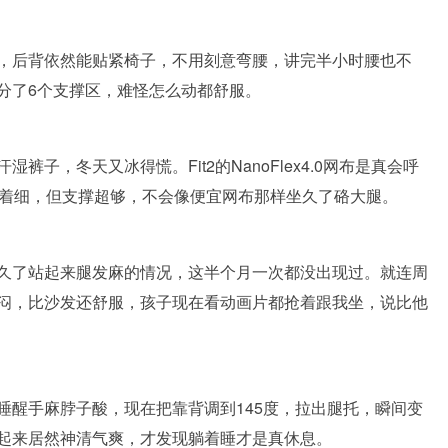
，后背依然能贴紧椅子，不用刻意弯腰，讲完半小时腰也不
分了6个支撑区，难怪怎么动都舒服。
子，冬天又冰得慌。Fit2的NanoFlex4.0网布是真会呼
看着细，但支撑超够，不会像便宜网布那样坐久了硌大腿。
久了站起来腿发麻的情况，这半个月一次都没出现过。就连周
闷，比沙发还舒服，孩子现在看动画片都抢着跟我坐，说比他
睡醒手麻脖子酸，现在把靠背调到145度，拉出腿托，瞬间变
起来居然神清气爽，才发现躺着睡才是真休息。