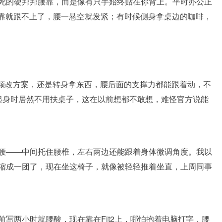
死的硬邦邦腰靠，而是像有只手始终贴在你背上。平时办公正
腰靠就跟不上了，腰一悬空就发紧；有时候侧身拿桌边的咖啡，
我是前倾改方案，还是转身拿东西，腰后面的支撑力都能跟着动，不
起身时居然不用扶桌子，这在以前想都不敢想，难怪官方说能
腰——中间托住腰椎，左右两边还能跟着身体微调角度。我以
缩成一团了，现在坐这椅子，就像被轻轻推着坐直，上周同事
写两小时就腰酸，现在靠在Fit2上，哪怕抱着电脑打字，腰