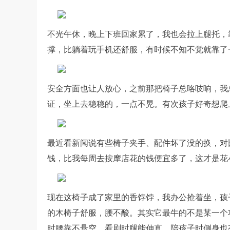
不光午休，晚上下班回家累了，我也会拉上腿托，
撑，比躺着玩手机还舒服，有时候不知不觉就靠了
安全方面也让人放心，之前那把椅子总咯吱响，我总
证，坐上去稳稳的，一点不晃。有次孩子好奇想爬
最近看新闻说有些椅子夹手、配件坏了没的换，对比
钱，比我每周去按摩店花的钱便宜多了，这才是花
现在这椅子成了家里的香饽饽，我办公抢着坐，孩
的木椅子舒服，腰不酸。其实它最牛的不是某一个
时腰靠不悬空，看剧时腿能伸直，陪孩子时侧身也