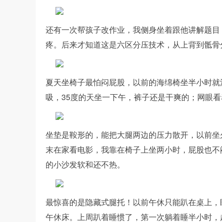
还有一次帮孩子改作业，我侧身坐着跟他讲解题目
疼。后来才知道这是六区分压技术，从上背到骶骨
夏天坐椅子最怕闷屁股，以前的海绵椅坐半小时就汗湿裤
吸，35度的天坐一下午，裤子还是干爽的；网眼
坐垫是鞍形的，能把大腿两边的压力散开，以前坐
末在家看电影，我靠在椅子上坐两小时，屁股也不
的小沙发软和还不热。
最惊喜的是隐藏式腿托！以前午休只能趴在桌上，
午休床。上周趴着睡惯了，第一次躺着睡半小时，