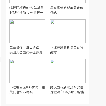
蚂蚁阿福启动“科学减重
美光高管怒怼苹果定价
1亿斤”行动 ，体脂秤一
模式
分钱可领
每单必保、每人必保！
上海开出脑机接口首张
美团为全国骑手全额缴
处方
纳职业伤害保障费用
小红书回应IPO传闻：相
跨境自驾新能源车突遭
关信息均不属实
远程锁车30小时，智能
功能全面瘫痪