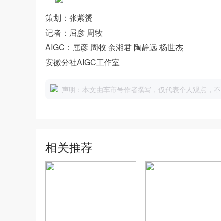
策划：张紫赟
记者：屈彦 周牧
AIGC：屈彦 周牧 余湘君 陶静远 杨世杰
安徽分社AIGC工作室
声明：本文由车市号作者撰写，仅代表个人观点，不
相关推荐