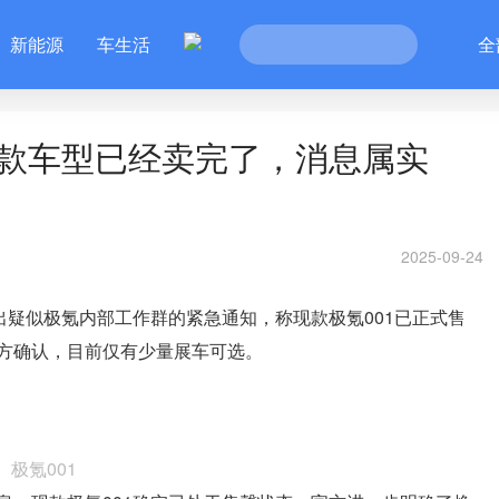
新能源
车生活
全
现款车型已经卖完了，消息属实
2025-09-24
出疑似极氪内部工作群的紧急通知，称现款极氪001已正式售
方确认，目前仅有少量展车可选。
极氪001