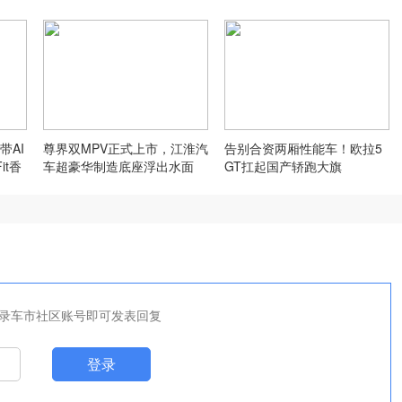
带AI
尊界双MPV正式上市，江淮汽
告别合资两厢性能车！欧拉5
it香
车超豪华制造底座浮出水面
GT扛起国产轿跑大旗
录车市社区账号即可发表回复
登录