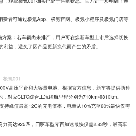
息，现款极氪001确实已处于售罄状态。官方进一步明确了焕
道。消费者可通过极氪App、极氪官网、极氪小程序及极氪门店等
明确方案：若车辆尚未排产，用户可在焕新车型上市后选择切换
的利益，避免了因产品更新换代而产生的矛盾。
极氪001
900V高压平台和大容量电池。根据官方信息，新车将提供两种
池，对应CLTC综合工况续航里程分别为710km和810km。
支持峰值最高12C的充电倍率，电量从10%充至80%最快仅需
马力高达925匹，四驱车型零百加速最快仅需2.83秒，最高车