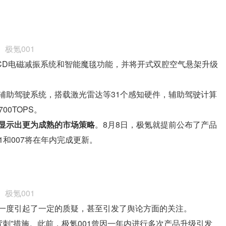
极氪001
CD电磁减振系统和智能魔毯功能，并将开式双腔空气悬架升级
7辅助驾驶系统，搭载激光雷达等31个感知硬件，辅助驾驶计算
700TOPS。
显示出更为成熟的市场策略
。8月8日，极氪就提前公布了产品
1和007将在年内完成更新。
极氪001
一度引起了一定的质疑，甚至引发了舆论方面的关注。
背刺”措施。此前，极氪001曾因一年内进行多次产品升级引发