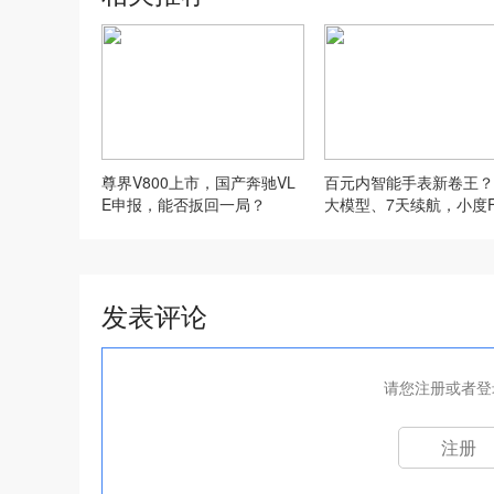
尊界V800上市，国产奔驰VL
百元内智能手表新卷王？
E申报，能否扳回一局？
大模型、7天续航，小度F
爆了
发表评论
请您注册或者登
注册