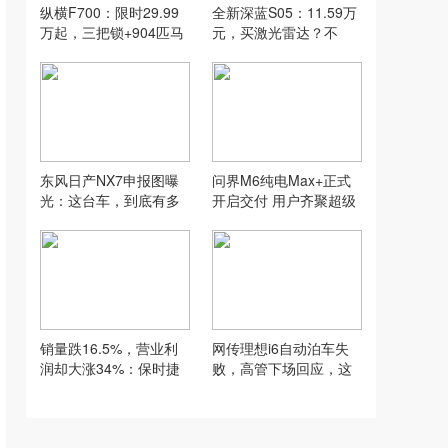
纵横F700：限时29.99
全新深蓝S05：11.59万
万起，三把锁+904匹马
元，买激光雷达？不
力，这车值得买吗？
行，加钱上高配
东风日产NX7申报图曝
问界M6纯电Max+正式
光：这台车，到底有多
开启交付 用户齐聚超级
能打？
工厂提车
销量跌16.5%，营业利
网传理想i6自动泊车失
润却大涨34%：保时捷
败，高管下场回应，这
这账，该咋看？
事儿该咋看？