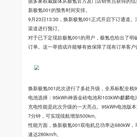
据多家权威媒体从极氪官方及门店销售点获得的信
新极氪001的预售时间安排。
9月23日13:30，焕新极氪001正式开启下订通
渠道进行预订。
对于已下定现款极氪001的用户，极氪也给出了
订单。这一举措或许能够有效保障了现有订单客户
焕新极氪001此次进行了多处升级，全系标配全栈
电池选择：95kWh神盾金砖电池和103kWh麒麟电
充电性能是此次升级的一大亮点。95kWh电池版本
7分钟，可实现续航增加500km。
性能方面，焕新极氪001双电机总功率达680kW，
速达280km/h。