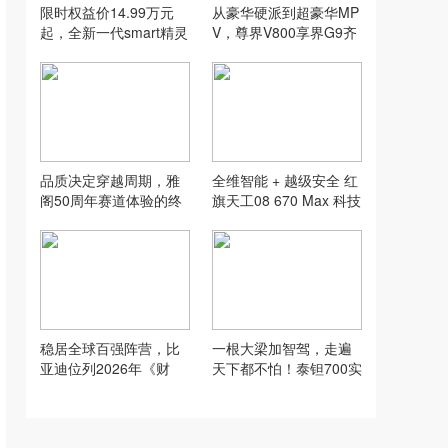
限时权益价14.99万元
从豪华硬派到超豪华MP
起，全新一代smart精灵
V，尊界V800享界G9齐
1号上市
亮相！鸿蒙智行版图再
扩张
品质决定穿越周期，雅
全维智能 + 越级安全 红
阁50周年赛道体验的终
旗天工08 670 Max 科技
极答案
实力重磅出圈
稳居全球百强阵营，比
一根大梁加智驾，走遍
亚迪位列2026年《财
天下都不怕！泰钽700实
富》世界500强第91位
车登陆全国130+门店