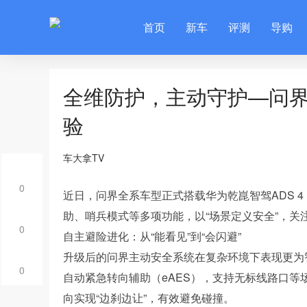
首页
新车
评测
导购
全维防护，主动守护—问界
验
车大拿TV
0
近日，问界全系车型正式搭载华为乾崑智驾ADS 
助、哨兵模式等多项功能，以“场景定义安全”，
0
自主避险进化：从“能看见”到“会闪避”
升级后的问界主动安全系统在复杂环境下表现更为智能
0
自动紧急转向辅助（eAES），支持无标线路口
向实现“边刹边让”，有效避免碰撞。