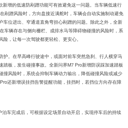
25款新增的低速防剐蹭功能可有效避免这一问题。当车辆低速行
等存在剐蹭风险时，方向盘接近满舵时，车辆会自动实施制动避免
户车位进出、窄通道直角弯担心剐蹭的问题。除此之外，全新
功能，在车辆存在与侧向栅栏、成排水马等障碍物碰撞的风险时，系
风险，让每一次驾驶都更轻松、更安心。
防护。在早高峰行驶途中，或面对前车突然急刹、行人横穿马
踏板，发生碰撞事故。全新问界M7 Pro新增防误踩加速踏板
碰撞风险时，系统会抑制车辆动力输出，降低碰撞风险或减少
 Pro还新增误挂挡告警提醒功能，挂挡时，若挡位方向存在障
用户泊车完成后，可根据设定场景自动开启，实现停车后的持续