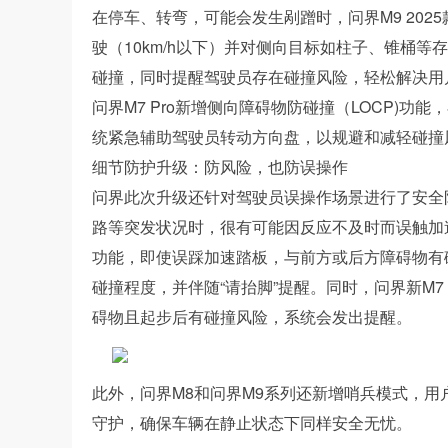
在停车、转弯，可能会发生剐蹭时，问界M9 20
驶（10km/h以下）并对侧向目标如柱子、锥桶
碰撞，同时提醒驾驶员存在碰撞风险，轻松解决用
问界M7 Pro新增侧向障碍物防碰撞（LOCP)
统紧急辅助驾驶员转动方向盘，以规避和减轻碰撞
细节防护升级：防风险，也防误操作
问界此次升级还针对驾驶员误操作场景进行了安全
路等突发状况时，很有可能因反应不及时而误触加速
功能，即使误踩加速踏板，与前方或后方障碍物有
碰撞程度，并伴随“请抬脚”提醒。同时，问界新M7
碍物且起步后有碰撞风险，系统会发出提醒。
此外，问界M8和问界M9系列还新增哨兵模式，
守护，确保车辆在静止状态下同样安全无忧。