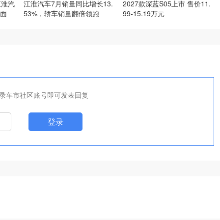
江淮汽
江淮汽车7月销量同比增长13.
2027款深蓝S05上市 售价11.
面
53%，轿车销量翻倍领跑
99-15.19万元
录车市社区账号即可发表回复
登录