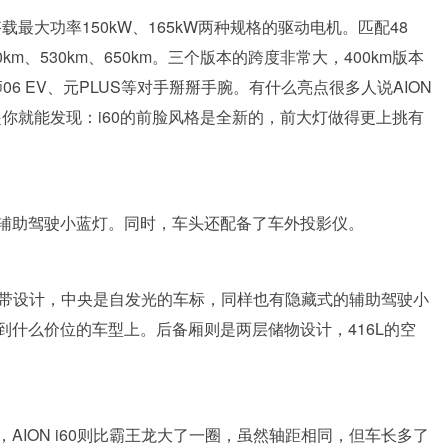
最大功率150kW、165kW两种规格的驱动电机。匹配48
km、530km、650km。三个版本的跨度非常大，400km版本
06 EV、元PLUS等对手掰掰手腕。有什么亮点很多人说AION
起你就能发现：i60的前脸风格是全新的，前大灯做得更上挑有
辅助驾驶小蓝灯。同时，车头还配备了车外投影仪。
层灯带设计，中央是自发光的车标，同样也有隐藏式的辅助驾驶小
什么价位的车型上。后备厢则是两层储物设计，416L的空
ION i60则比霸王龙大了一圈，虽然轴距相同，但车长多了