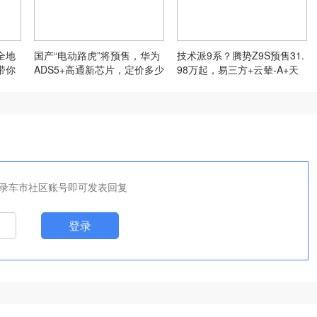
全地
国产“电动路虎”将预售，华为
技术派9系？腾势Z9S预售31.
带你
ADS5+高通新芯片，定价多少
98万起，易三方+云辇-A+天
合适？
神之眼5.0
录车市社区账号即可发表回复
登录