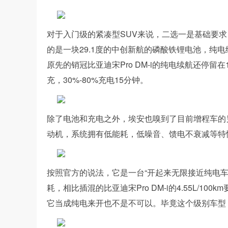
对于入门级的紧凑型SUV来说，二选一是基础要求，
的是一块29.1度的中创新航的磷酸铁锂电池，纯电续
原先的销冠比亚迪宋Pro DM-i的纯电续航还停留
充，30%-80%充电15分钟。
除了电池和充电之外，埃安也嗅到了目前增程车的另
动机，系统拥有低能耗，低噪音、馈电不衰减等特
按照官方的说法，它是一台“开起来无限接近纯电车的增
耗，相比插混的比亚迪宋Pro DM-i的4.55L/
它当成纯电来开也不是不可以。毕竟这个级别车型，