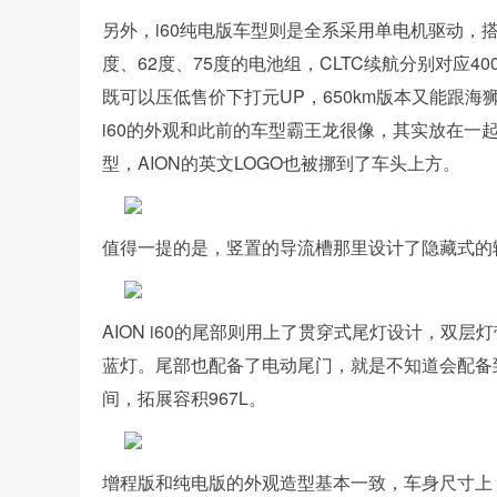
另外，i60纯电版车型则是全系采用单电机驱动，搭载
度、62度、75度的电池组，CLTC续航分别对应400
既可以压低售价下打元UP，650km版本又能跟海狮
i60的外观和此前的车型霸王龙很像，其实放在一
型，AION的英文LOGO也被挪到了车头上方。
值得一提的是，竖置的导流槽那里设计了隐藏式的
AION i60的尾部则用上了贯穿式尾灯设计，双
蓝灯。尾部也配备了电动尾门，就是不知道会配备到
间，拓展容积967L。
增程版和纯电版的外观造型基本一致，车身尺寸上，A