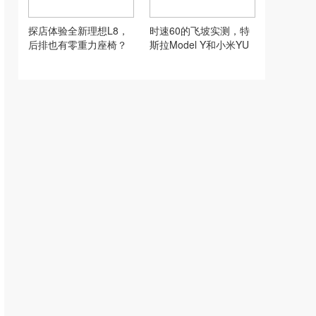
探店体验全新理想L8，
时速60的飞坡实测，特
后排也有零重力座椅？
斯拉Model Y和小米YU
7，谁的悬架更稳？