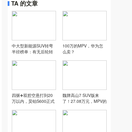
TA 的文章
中大型新能源SUV转弯
100万的MPV，华为怎
半径榜单：有无后轮转
么卖？
向，差距有多大？
四驱➕双腔空悬打到20
魏牌高山7 SUV版来
万以内，昊铂S600正式
了！27.08万元，MPV的
上市
身，SUV的腿