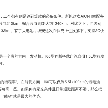
二个都有则是达到爆款的必备条件。所以这次AION i60配备
航210km，综合续航则能达到1240km。对比之下，同级别
在133km。有了大电池，埃安这次在快充上也没落下，支持3C快
一个卷的方向：发动机。i60增程版搭载广汽自研1.5L增程发
性。
程车”。在能耗方面，i60可以做到5.5L/100km的馈电油
100km要略高一些。如果你有家充条件且日常通勤距离不远，那么把
“能省”就是最大的优势。