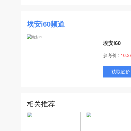
埃安i60频道
埃安i60
参考价 :
10.
获取底价
相关推荐