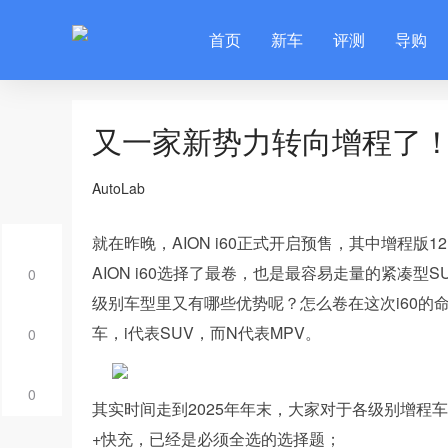
首页
新车
评测
导购
又一家新势力转向增程了
AutoLab
就在昨晚，AION i60正式开启预售，其中增程版1
AION i60选择了最卷，也是最容易走量的紧凑
0
级别车型里又有哪些优势呢？怎么卷在这次i60的命名
车，i代表SUV，而N代表MPV。
0
0
其实时间走到2025年年末，大家对于各级别增程
+快充，已经是必须全选的选择题；