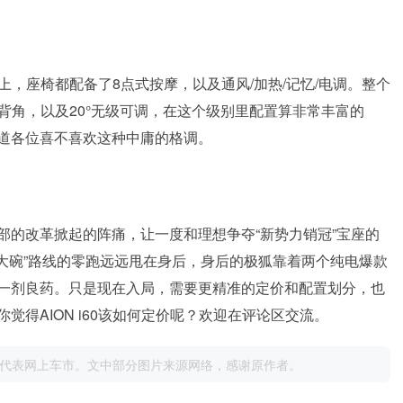
椅上，座椅都配备了8点式按摩，以及通风/加热/记忆/电调。整个
靠背角，以及20°无级可调，在这个级别里配置算非常丰富的
道各位喜不喜欢这种中庸的格调。
部的改革掀起的阵痛，让一度和理想争夺“新势力销冠”宝座的
大碗”路线的零跑远远甩在身后，身后的极狐靠着两个纯电爆款
一剂良药。只是现在入局，需要更精准的定价和配置划分，也
得AION i60该如何定价呢？欢迎在评论区交流。
代表网上车市。文中部分图片来源网络，感谢原作者。