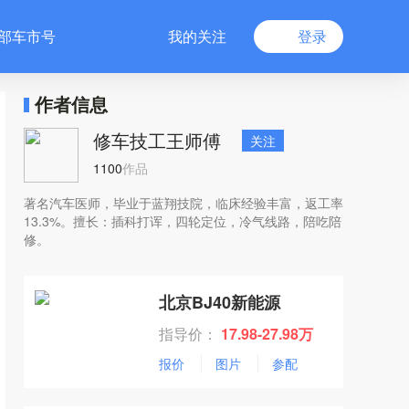
部车市号
我的关注
登录
作者信息
修车技工王师傅
关注
1100
作品
著名汽车医师，毕业于蓝翔技院，临床经验丰富，返工率
13.3%。擅长：插科打诨，四轮定位，冷气线路，陪吃陪
修。
北京BJ40新能源
指导价：
17.98-27.98万
报价
图片
参配