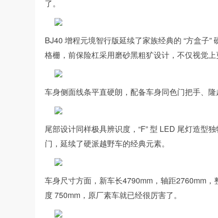
了。
BJ40 增程元境智行版延续了家族经典的 “方盒
格栅，前保险杠采用磨砂黑粗犷设计，不仅视觉上
车身侧面线条平直硬朗，配备车身同色门把手、隆
尾部设计同样极具辨识度，“F” 型 LED 尾灯
门，延续了硬派越野车的经典元素。
车身尺寸方面，新车长4790mm，轴距2760mm，整
度 750mm，原厂素车就已经很厉害了。