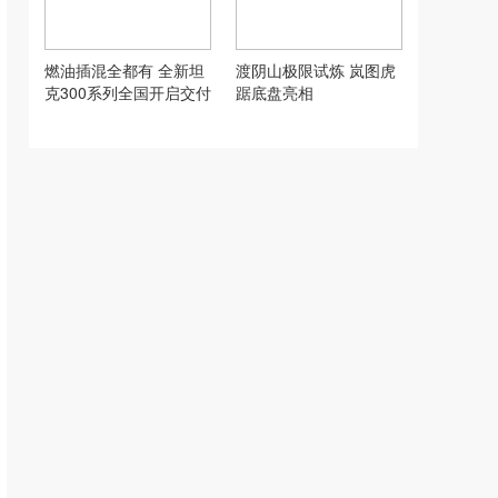
燃油插混全都有 全新坦
渡阴山极限试炼 岚图虎
克300系列全国开启交付
踞底盘亮相