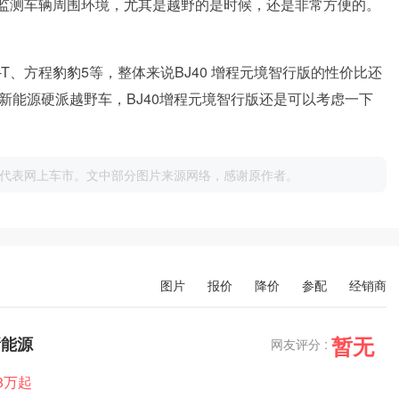
时监测车辆周围环境，尤其是越野的是时候，还是非常方便的。
i4-T、方程豹豹5等，整体来说BJ40 增程元境智行版的性价比还
新能源硬派越野车，BJ40增程元境智行版还是可以考虑一下
代表网上车市。文中部分图片来源网络，感谢原作者。
图片
报价
降价
参配
经销商
暂无
新能源
网友评分 :
98万起