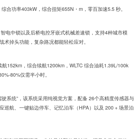
合功率403kW，综合扭矩655N・m，零百加速5.5 秒。
统、智电中锁以及后桥电控牙嵌式机械差速锁，支持4种城市模
与战术掉头功能，复杂路况都能轻松应对。
52km，综合续航1200km，WLTC 综合油耗1.39L/100k
 30%-80%仅需半小时。
驾驶系统”，该系统采用纯视觉方案，配备 26个高精度传感器与
巡航、一键贴边停车、记忆泊车（HPA）以及 200 + 场景泊