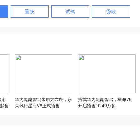
置换
试驾
贷款
级市
华为乾崑智驾家用大六座，东
搭载华为乾崑智驾，星海V6
起售
风风行星海V6正式预售
开启预售10.49万起