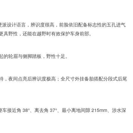
子” 硬派设计语言，辨识度很高，前脸依旧配备标志性的五孔进气
更具野性，还能在越野时有效保护车身前部。
起的轮眉与侧脚踏板，野性十足。
造型独特，夜间点亮后辨识度极高；全尺寸外挂备胎搭配分段式后尾
车接近角 38°、离去角 37°、最小离地间隙 215mm、涉水深