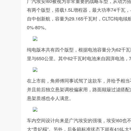
广汽埃安i60被视为非常重要的战略车型，从动力
有两个版型，搭载1.5L增程器，最大功率74千瓦
自中创新航，容量为29.165千瓦时，CLTC纯电续
0%-80%。
纯电版本共有四个版型，根据电池容量分为62千瓦时
里与650公里。其中62千瓦时电池来自因湃电池
在上市前，角师傅同事试驾了这款车，并给予相当
并且前后独立悬架调校偏家用，路面颠簸过滤搭配
悬架质感也令人满意。
车内空间设计向来是广汽埃安的强项，埃安i60
大“贵妃榻”。另外，后备箱标准状态下就有416L