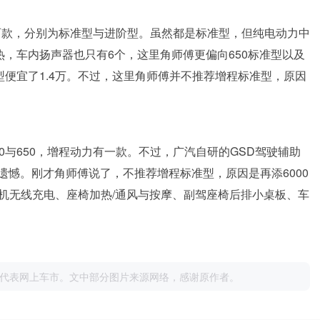
就两款，分别为标准型与进阶型。虽然都是标准型，但纯电动力中
热，车内扬声器也只有6个，这里角师傅更偏向650标准型以及
型便宜了1.4万。不过，这里角师傅并不推荐增程标准型，原因
0与650，增程动力有一款。不过，广汽自研的GSD驾驶辅助
憾。刚才角师傅说了，不推荐增程标准型，原因是再添6000
机无线充电、座椅加热/通风与按摩、副驾座椅后排小桌板、车
代表网上车市。文中部分图片来源网络，感谢原作者。