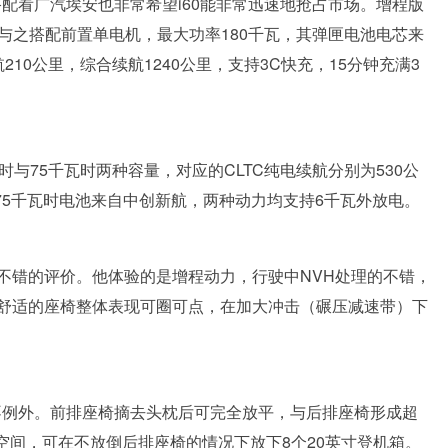
搭配看广汽埃安也非常希望i60能非常迅速地抢占市场。增程版
，与之搭配前置单电机，最大功率180千瓦，其弹匣电池电芯来
航210公里，综合续航1240公里，支持3C快充，15分钟充满3
与75千瓦时两种容量，对应的CLTC纯电续航分别为530公
，75千瓦时电池来自中创新航，两种动力均支持6千瓦外放电。
不错的评价。他体验的是增程动力，行驶中NVH处理的不错，
舒适的座椅整体表现可圈可点，在加大冲击（碾压减速带）下
也不例外。前排座椅摘去头枕后可完全放平，与后排座椅形成超
大空间，可在不放倒后排座椅的情况下放下8个20英寸登机箱。