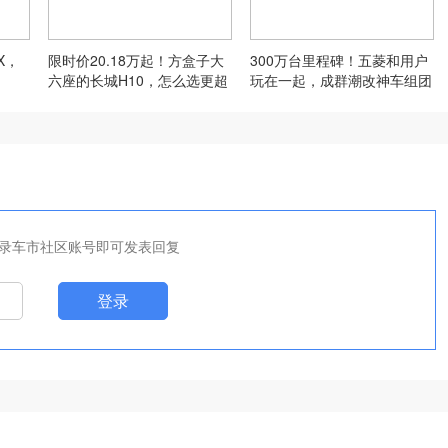
X，
限时价20.18万起！方盒子大
300万台里程碑！五菱和用户
六座的长城H10，怎么选更超
玩在一起，成群潮改神车组团
值？
炸场
录车市社区账号即可发表回复
登录