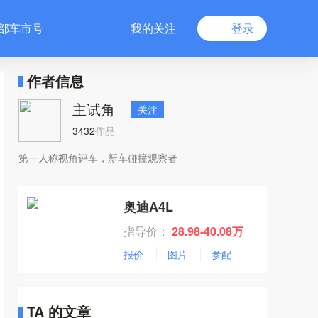
部车市号
我的关注
登录
作者信息
主试角
关注
3432
作品
第一人称视角评车，新车碰撞观察者
奥迪A4L
指导价：
28.98-40.08万
报价
图片
参配
TA 的文章