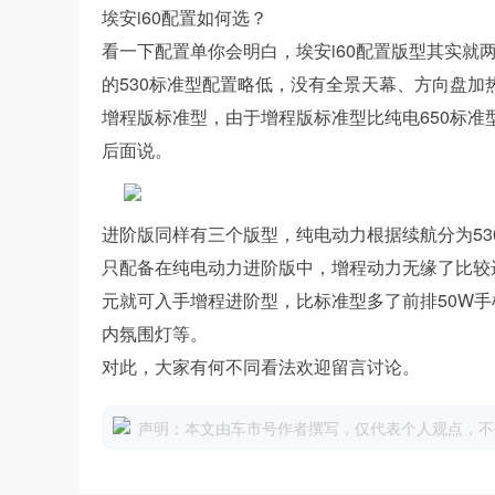
埃安i60配置如何选？
看一下配置单你会明白，埃安i60配置版型其实
的530标准型配置略低，没有全景天幕、方向盘加
增程版标准型，由于增程版标准型比纯电650标准
后面说。
进阶版同样有三个版型，纯电动力根据续航分为53
只配备在纯电动力进阶版中，增程动力无缘了比较遗
元就可入手增程进阶型，比标准型多了前排50W手
内氛围灯等。
对此，大家有何不同看法欢迎留言讨论。
声明：本文由车市号作者撰写，仅代表个人观点，不