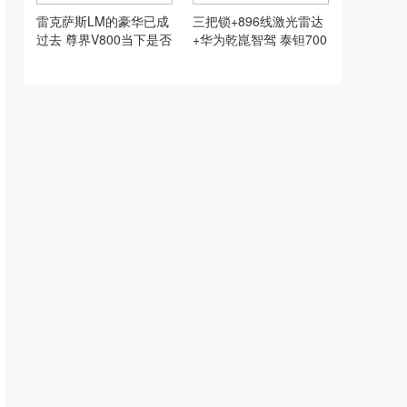
雷克萨斯LM的豪华已成
三把锁+896线激光雷达
过去 尊界V800当下是否
+华为乾崑智驾 泰钽700
更值得入手？
是否是您的爱？