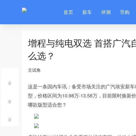
首页
新车
评测
导购
增程与纯电双选 首搭广汽自
么选？
主试角
0
这是一条国内车讯：备受市场关注的广汽埃安新车
型，价格区间为10.98万-13.58万，目前限时焕新价
0
哪款版型适合您？
0