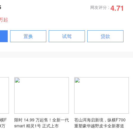
4.71
5
网友评分 :
9万起
置换
试驾
贷款
横F
限时 14.99 万起售！全新一代
苍山洱海启新境，纵横F700
9万
smart 精灵1号 正式上市
重塑豪华越野皮卡全新赛道