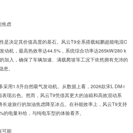
能焦虑
性是决定其价值高度的基石。风云T9全系搭载鲲鹏超能电混C
发动机，最高热效率达44.5%，系统综合功率达265kW/280 k
涡轮增压的加入，确保了车辆加速、满载爬坡等工况下依然拥有充沛的
隐患。
采用1.5升自然吸气发动机。从数据上看，2026款宋L DM-i
面表现出色。然而，风云T9凭借其更大的油箱和高效混动系
，将长途旅行的加油焦虑降至冰点。在补能效率上，风云T9支持
80%的电量补给，与纯电车型的体验看齐。
有可能