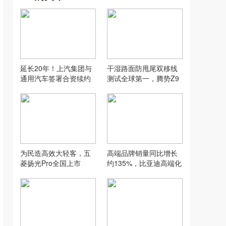
延长20年！上汽集团与
干湿路面防甩尾双移线
通用汽车签署合资续约
测试全球第一，腾势Z9
协议
S正式开启预售
为民造高效大轻客，五
高端品牌销量同比增长
菱扬光Pro全国上市
约135%，比亚迪高端化
再提速