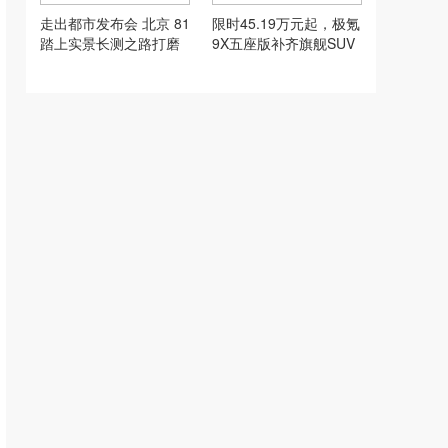
走出都市发布会 北京 81
限时45.19万元起，极氪
踏上实景长测之路打磨
9X五座版补齐旗舰SUV
新车
矩阵