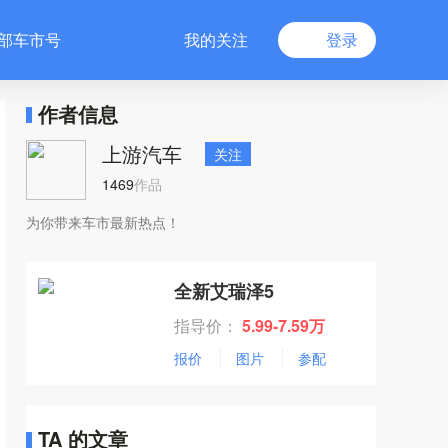
部车市号
我的关注
登录
作者信息
上游汽车
关注
1469
作品
为你带来车市最新热点！
全新艾瑞泽5
指导价：
5.99-7.59万
报价
图片
参配
TA 的文章