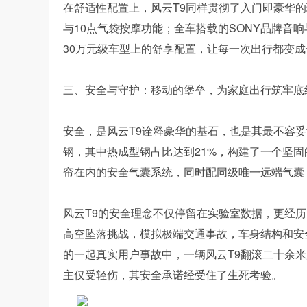
在舒适性配置上，风云T9同样贯彻了入门即豪华
与10点气袋按摩功能；全车搭载的SONY品牌音
30万元级车型上的舒享配置，让每一次出行都变
三、安全与守护：移动的堡垒，为家庭出行筑牢底
安全，是风云T9诠释豪华的基石，也是其最不容妥
钢，其中热成型钢占比达到21%，构建了一个坚
帘在内的安全气囊系统，同时配同级唯一远端气囊
风云T9的安全理念不仅停留在实验室数据，更经
高空坠落挑战，模拟极端交通事故，车身结构和安全
的一起真实用户事故中，一辆风云T9翻滚二十余
主仅受轻伤，其安全承诺经受住了生死考验。