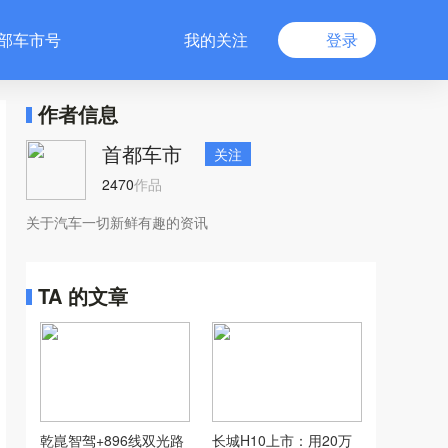
部车市号
我的关注
登录
作者信息
首都车市
关注
2470
作品
关于汽车一切新鲜有趣的资讯
TA 的文章
乾崑智驾+896线双光路
长城H10上市：用20万