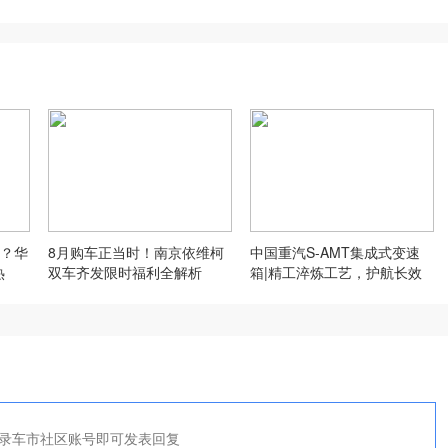
？华
8月购车正当时！南京依维柯
中国重汽S-AMT集成式变速
热
双车齐发限时福利全解析
箱|精工淬炼工艺，护航长效
运营
录车市社区账号即可发表回复