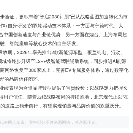
步验证，更标志着“智启2030计划”已从战略蓝图加速转化为市
作+自身研发”的双轮驱动技术体系：一方面与宁德时代、大
合中国创新速度与产业链优势；另一方面在烟台、上海布局超
驾驶、智能座舱等核心技术的自主研发。
集投放期，2026年率先推出2款新能源车型，覆盖纯电、混动、
域将逐步升级至L2++级智能驾驶辅助系统，同步推进AI能源
销商网络恢复至380家以上，完善EV专属服务体系，通过数字化
信”的品牌信任闭环。
5年的业绩表现为合资品牌转型提供了宝贵经验：以战略定力把握长
得用户信任。随着后续战略布局的持续落地，北京现代正以“在
型的道路上稳步前行，有望实现销量与品牌价值的双重跃升。
代表网上车市。文中部分图片来源网络，感谢原作者。