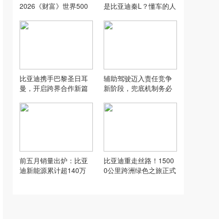
2026《财富》世界500
是比亚迪秦L？懂车的人
强第91名
果然看重技术
比亚迪携手巴黎圣日耳
辅助驾驶迈入责任竞争
曼，开启跨界合作新篇
新阶段，兜底机制务必
章
深究细则
前五月销量出炉：比亚
比亚迪重走丝路！1500
迪新能源累计超140万
0公里跨洲绿色之旅正式
台，稳居国内榜首
启程