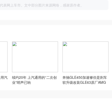
代表网上车市。文中部分图片来源网络，感谢原作者。
通用汽
续约20年 上汽通用的“二次创
奔驰GLE450加速够但是刹车
业”哨声已响
软升级改装GLE63原厂AMG
前6后1刹车卡钳套装解决刹车
软无力问题