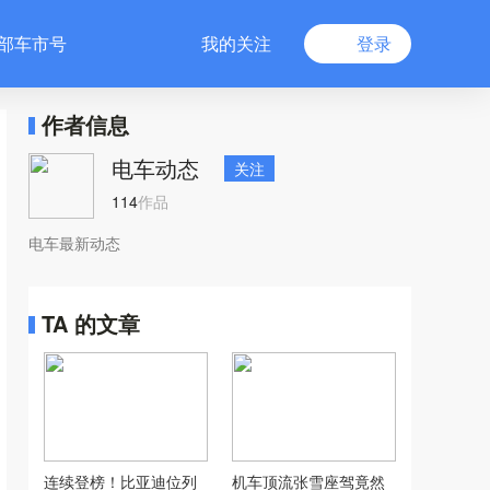
部车市号
我的关注
登录
作者信息
电车动态
关注
114
作品
电车最新动态
TA 的文章
连续登榜！比亚迪位列
机车顶流张雪座驾竟然