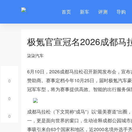
首页
新车
评测
导购
极氪官宣冠名2026成都
柒柒汽车
6月10日，2026成都马拉松召开新闻发布会，
赞助商。赛事定档今年10月25日，届时极氪汽车豪华
0
冠军车型，将为赛事提供高效、智能的出行服务保
0
成都马拉松（下文简称“成马”）以“最美赛道”出圈
0
一，更是面向世界的窗口，生动诠释成都公园城市
事吸引来自63个国家和地区，近2000名境外选