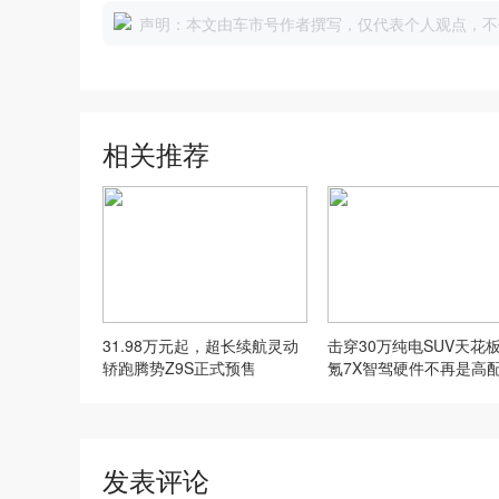
声明：本文由车市号作者撰写，仅代表个人观点，不
相关推荐
31.98万元起，超长续航灵动
击穿30万纯电SUV天花
轿跑腾势Z9S正式预售
氪7X智驾硬件不再是高
属
发表评论