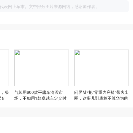
代表网上车市。文中部分图片来源网络，感谢原作者。
板，极
与其用600款平庸车淹没市
问界M7把"零重力座椅"带火出
配专
场，不如用1款卓越车定义时
圈，这事儿到底算不算华为的
代
功劳？