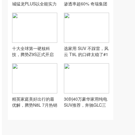
城猛龙PLUS以全能实力
渗透率超60% 奇瑞集团
护航家庭旅途
7月新能源销售12.9万辆
十大全球第一硬核科
选家用 SUV 不踩雷，风
技，腾势Z9S正式开启
云 T9L 的口碑太稳了#1
预售
3万级混动家用SUV空间
标杆#风云T9L
精英家庭美好出行的最
30到40万豪华家用纯电
优解，腾势N8L 7月热销
SUV推荐，奔驰GLC三
4460台
版本各有温情