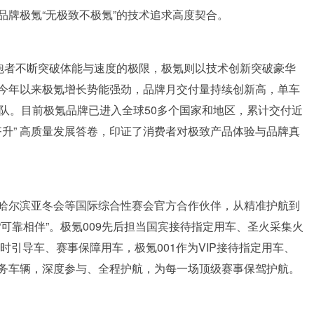
品牌极氪“无极致不极氪”的技术追求高度契合。
：跑者不断突破体能与速度的极限，极氪则以技术创新突破豪华
今年以来极氪增长势能强劲，品牌月交付量持续创新高，单车
队。目前极氪品牌已进入全球50多个国家和地区，累计交付近
齐升” 高质量发展答卷，印证了消费者对极致产品体验与品牌真
哈尔滨亚冬会等国际综合性赛会官方合作伙伴，从精准护航到
可靠相伴”。极氪009先后担当国宾接待指定用车、圣火采集火
时引导车、赛事保障用车，极氪001作为VIP接待指定用车、
务车辆，深度参与、全程护航，为每一场顶级赛事保驾护航。