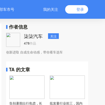
部车市号
我的关注
登录
作者信息
柒柒汽车
关注
478
作品
创新进取 自成生命动感，带你看车选车
TA 的文章
告别暑期出行焦虑，长
批发量行业前三，国内