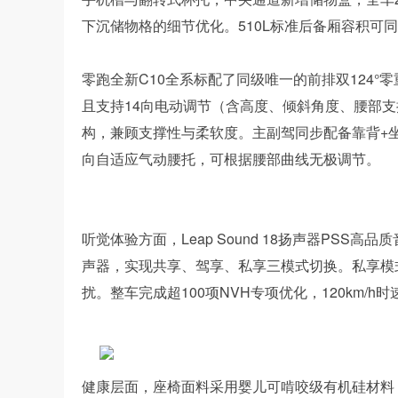
下沉储物格的细节优化。510L标准后备厢容积可同
零跑全新C10全系标配了同级唯一的前排双124
且支持14向电动调节（含高度、倾斜角度、腰部支
构，兼顾支撑性与柔软度。主副驾同步配备靠背+坐
向自适应气动腰托，可根据腰部曲线无极调节。
听觉体验方面，Leap Sound 18扬声器PSS高
声器，实现共享、驾享、私享三模式切换。私享模
扰。整车完成超100项NVH专项优化，120km/
健康层面，座椅面料采用婴儿可啃咬级有机硅材料，获得O