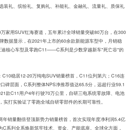
涵盖选装礼、缤纷礼、复购礼、补能礼、金融礼、流量礼、质保礼
20万家用SUV红海赛道，五年累计全球销量突破80万台，在300
上牌数据显示，在2021年上市的60余款新能源车型中，月销稳
3、比亚迪核心车型及零跑C11——C系列是少数穿越新车"死亡谷"的
0稳居12-20万纯电SUV销量榜首，C11位列第六；C16连
口碑层面，C系列整体NPS净推荐值达65.5分，远超行业59.1
021款C11用户4年行驶70万公里，自研三电系统零故障、电池
，实打实验证了零跑全域自研零部件的长期可靠性。
连续两年销量翻倍登顶新势力销量榜首，首次实现年度净利润5.4亿
纪录，为C系列全系焕新筑牢技术、资金、产能底座。全球化方面，