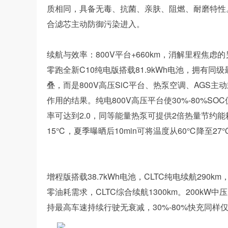
质相同，具备无毒、抗菌、亲肤、阻燃、耐磨特性
合滤芯主动防御污染进入。
续航与效率：800V平台+660km，消解里程焦虑
零跑全新C10纯电版搭载81.9kWh电池，拥有同
叠，而是800V高压SiC平台、热泵空调、AGS
作用的结果。纯电800V高压平台使30%-80%S
率可达到2.0，同等能量热泵可提供2倍热量节约能
15℃，夏季曝晒后10min可将温度从60℃降至27
增程版搭载38.7kWh电池，CLTC纯电续航29
零油耗需求，CLTC综合续航1300km。200k
持最高车速持续行驶无衰减，30%-80%快充同样仅