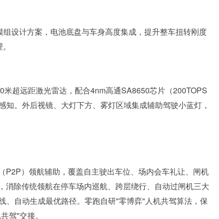
盖及无模组设计方案，电池底盘与车身高度集成，提升整车扭转刚度
理。
超远距激光雷达，配合4nm高通SA8650芯片（200TOPS
融合感知。外后视镜、大灯下方、雾灯区域集成辅助驾驶小蓝灯，
（P2P）领航辅助，覆盖自主驶出车位、场内会车礼让、闸机
，消除传统领航在停车场内巡航、跨层绕行、自动过闸机三大
线、自动生成最优路径。零跑自研"零博弈"人机共驾算法，保
共驾"交接。