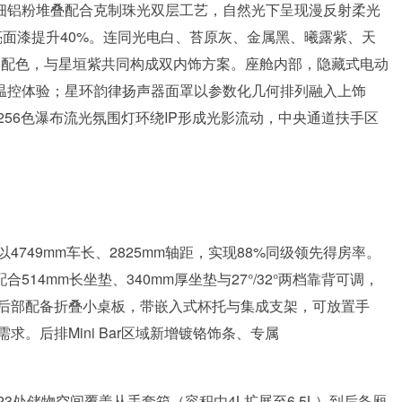
微细铝粉堆叠配合克制珠光双层工艺，自然光下呈现漫反射柔光
亮面漆提升40%。连同光电白、苔原灰、金属黑、曦露紫、天
和配色，与星垣紫共同构成双内饰方案。座舱内部，隐藏式电动
的温控体验；星环韵律扬声器面罩以参数化几何排列融入上饰
56色瀑布流光氛围灯环绕IP形成光影流动，中央通道扶手区
4749mm车长、2825mm轴距，实现88%同级领先得房率。
合514mm长坐垫、340mm厚坐垫与27°/32°两档靠背可调，
后部配备折叠小桌板，带嵌入式杯托与集成支架，可放置手
。后排Mini Bar区域新增镀铬饰条、专属
3处储物空间覆盖从手套箱（容积由4L扩展至6.5L）到后备厢