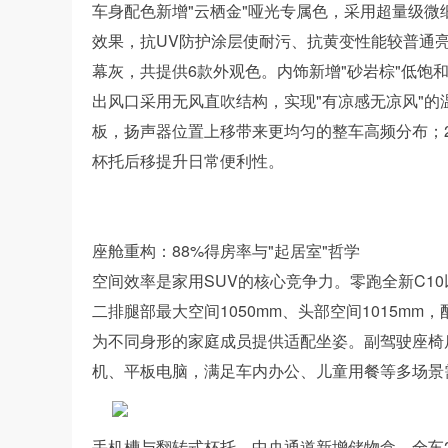
车身配色新增"云栖金"哑光专属色，采用超量级
效果，抗UV防护涂层使耐污、抗黄变性能较普通
幕灰，共提供6款外观色。内饰新增"砂岩棕"低饱
出风口采用无风直吹结构，实现"有凉感无凉风"
板，扬声器位置上移带来更均匀的整车高频分布；2
杯托后移提升日常便利性。
座舱重构：88%得房率与"起居室"哲学
空间效率是家用SUV的核心竞争力。零跑全新C10以
二排腿部最大空间1050mm、头部空间1015mm，配
为不同身形的家庭成员提供适配坐姿。副驾驶座椅
机、平板电脑，满足车内办公、儿童用餐等多场景需求
手机槽与翻转式杯托，中央通道新增储物盒，全车2