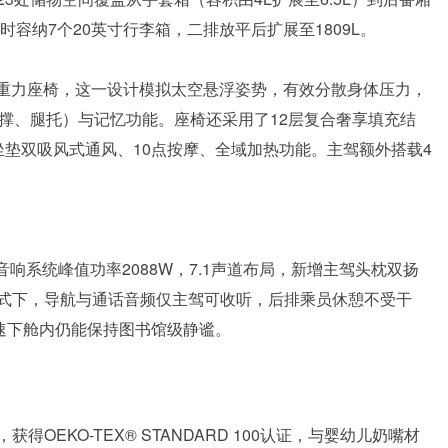
时容纳7个20英寸行李箱，二排放平后扩展至1809L。
°零重力座椅，这一设计模拟太空悬浮姿势，有效分散身体压力，
撑、腿托）与记忆功能。座椅还采用了12层复合奢享填充结
垫双吸风式通风、10点按摩、全域加热功能。主驾额外搭载4
品质音响系统峰值功率2088W，7.1声道布局，新增主驾头枕双扬
式下，导航与通话音频仅主驾可收听，后排乘员休憩不受干
h时速下舱内仍能保持图书馆级静谧。
EKO-TEX® STANDARD 100认证，与婴幼儿奶嘴材