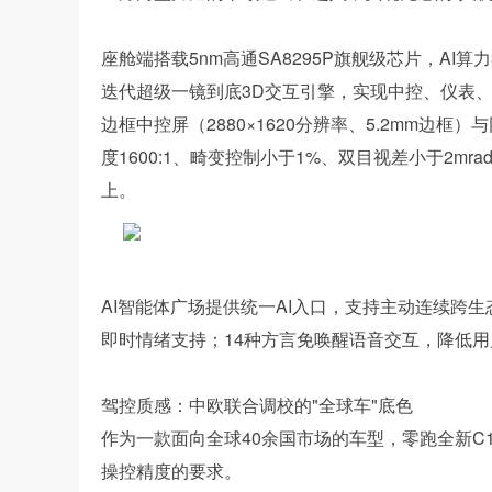
座舱端搭载5nm高通SA8295P旗舰级芯片，AI算力30
迭代超级一镜到底3D交互引擎，实现中控、仪表、A
边框中控屏（2880×1620分辨率、5.2mm边框）与同
度1600:1、畸变控制小于1%、双目视差小于2m
上。
AI智能体广场提供统一AI入口，支持主动连续跨
即时情绪支持；14种方言免唤醒语音交互，降低
驾控质感：中欧联合调校的"全球车"底色
作为一款面向全球40余国市场的车型，零跑全新C
操控精度的要求。