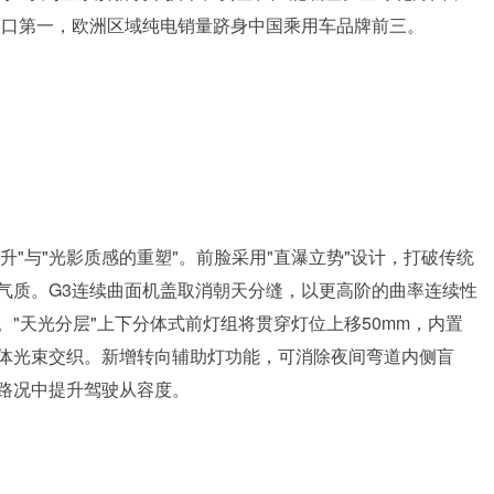
势力出口第一，欧洲区域纯电销量跻身中国乘用车品牌前三。
升"与"光影质感的重塑"。前脸采用"直瀑立势"设计，打破传统
气质。G3连续曲面机盖取消朝天分缝，以更高阶的曲率连续性
"天光分层"上下分体式前灯组将贯穿灯位上移50mm，内置
体光束交织。新增转向辅助灯功能，可消除夜间弯道内侧盲
路况中提升驾驶从容度。