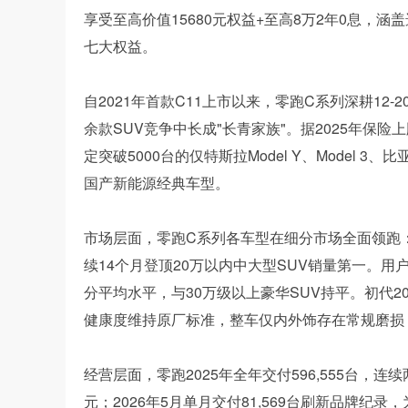
享受至高价值15680元权益+至高8万2年0息，
七大权益。
自2021年首款C11上市以来，零跑C系列深耕12-
余款SUV竞争中长成"长青家族"。据2025年保险
定突破5000台的仅特斯拉Model Y、Model 
国产新能源经典车型。
市场层面，零跑C系列各车型在细分市场全面领跑：C1
续14个月登顶20万以内中大型SUV销量第一。用户
分平均水平，与30万级以上豪华SUV持平。初代2
健康度维持原厂标准，整车仅内外饰存在常规磨损
经营层面，零跑2025年全年交付596,555台，
元；2026年5月单月交付81,569台刷新品牌