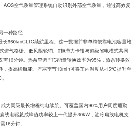
。AQS空气质量管理系统自动识别外部空气质量，通过高效复
的另一种路径
级最长660kmCLTC续航里程。这一数据并非单纯依靠电池容量堆
主动式进气格栅、低风阻轮辋、0拖滞力卡钳与超级省电模式共同
OC仅需16分钟。热泵空调PTC能量转换效率为95%，热泵转换效
耗，提高续航能。严寒季节10min可将车内温度从-15℃提升至
℃。
0km，成为同级最长增程纯电续航。可覆盖国内90%用户周度通勤
W中压扁线电驱总成峰值功率较上一代提升30kW，油冷扁线电机支
需16分钟。