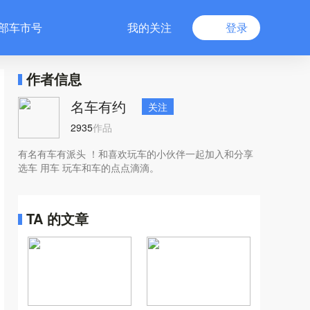
部车市号
我的关注
登录
作者信息
名车有约
关注
2935
作品
有名有车有派头 ！和喜欢玩车的小伙伴一起加入和分享
选车 用车 玩车和车的点点滴滴。
TA 的文章