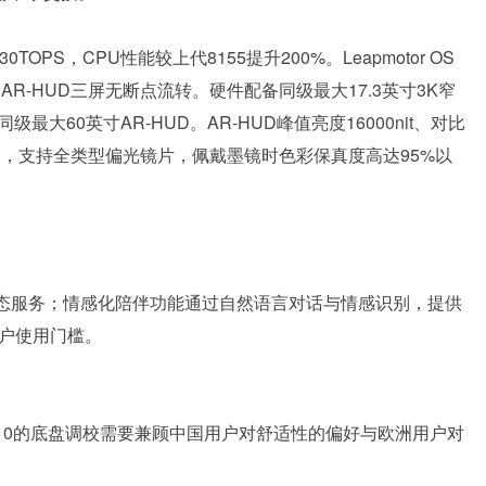
TOPS，CPU性能较上代8155提升200%。Leapmotor OS
R-HUD三屏无断点流转。硬件配备同级最大17.3英寸3K窄
级最大60英寸AR-HUD。AR-HUD峰值亮度16000nit、对比
rad，支持全类型偏光镜片，佩戴墨镜时色彩保真度高达95%以
生态服务；情感化陪伴功能通过自然语言对话与情感识别，提供
用户使用门槛。
10的底盘调校需要兼顾中国用户对舒适性的偏好与欧洲用户对