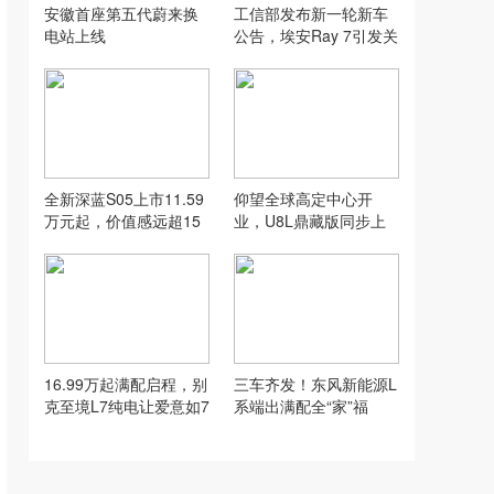
安徽首座第五代蔚来换
工信部发布新一轮新车
电站上线
公告，埃安Ray 7引发关
注
全新深蓝S05上市11.59
仰望全球高定中心开
万元起，价值感远超15
业，U8L鼎藏版同步上
万级SUV！
市
16.99万起满配启程，别
三车齐发！东风新能源L
克至境L7纯电让爱意如7
系端出满配全“家”福
而至