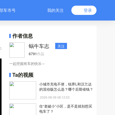
部车市号
我的关注
登录
作者信息
蜗牛车志
关注
0
6791
作品
一起挖掘有车的快乐～
Ta的视频
小城市充电不便，锐界L和汉兰达
的混动版怎么选？哪个后期省钱？
2026-08-09 08:12:53
住“老破小”小区，是不是就别想买
电车了？