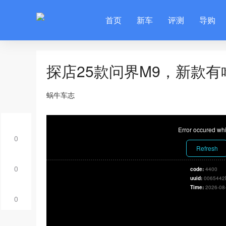
首页
新车
评测
导购
探店25款问界M9，新款
蜗牛车志
Error occured whi
0
Refresh
0
code:
4400
uuid:
0065442
Time:
2026-08
0