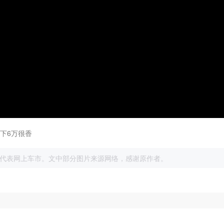
下6万很香
展
代表网上车市。文中部分图片来源网络，感谢原作者。