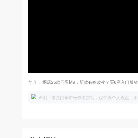
简介：
探店25款问界M9，新款有啥改变？买6座入门版省
声明：本文由车市号作者撰写，仅代表个人观点，不