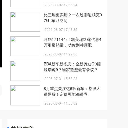
2026-08-07 17:55:24
比三厢更实用？一次过聊透领克0
7GT车厢空间
2026-08-07 17:43:35
月销17114台！凯美瑞终端优惠4
万引爆销量，劝你别冲顶配
2026-08-07 14:22:38
BBA新车新姿态：全新奥迪Q9撞
脸瑞虎9？谁家造型最有争议？
2026-07-31 15:58:23
开
8月重点关注这6款新车：都很大
很硬核！定价可能都很卷
2026-08-04 11:56:02