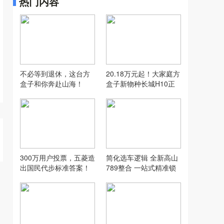
热门内容
不必等到退休，这台方
20.18万元起！大家庭方
盒子和你奔赴山海！
盒子新物种长城H10正
式上市
300万用户投票，五菱造
简化选车逻辑 全新高山
出国民代步标准答案！
789整合 一站式精准锁
定你的菜