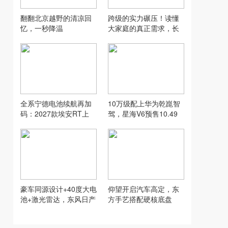
翻翻北京越野的清凉回
跨级的实力碾压！读懂
忆，一秒降温
大家庭的真正需求，长
城H10交出一份高分答
卷
全系宁德电池续航再加
10万级配上华为乾崑智
码：2027款埃安RT上
驾，星海V6预售10.49
市，9.98万元起
万起
豪车同源设计+40度大电
仰望开启汽车高定，东
池+激光雷达，东风日产
方手艺搭配硬核底盘
NX7这波“降维打击”有点
狠