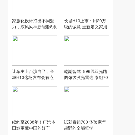
家族化设计打出不同魅
长城H10上市：用20万
力，东风风神新能源8系
级的诚意 重新定义家用
双车齐发
SUV的“物超所值”
让车主上台演自己，长
乾崑智驾+896线双光路
城H10这场发布会有点
图像级激光雷达 泰钽70
意思
0升级越野新体验
续约至2038年！广汽本
试驾泰钽700 体验豪华
田造更懂中国的好车
越野的全能哲学