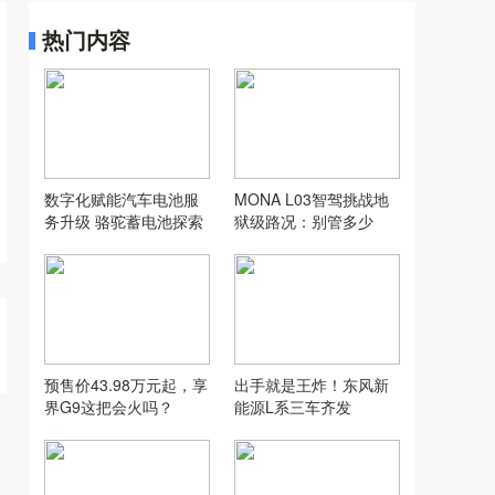
热门内容
数字化赋能汽车电池服
MONA L03智驾挑战地
务升级 骆驼蓄电池探索
狱级路况：别管多少
汽配行业新模式
万，让人想用才是好智
驾
预售价43.98万元起，享
出手就是王炸！东风新
界G9这把会火吗？
能源L系三车齐发