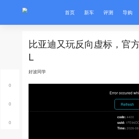
首页
新车
评测
导购
比亚迪又玩反向虚标，官方
L
好波同学
0
Error occured whi
0
Refresh
code:
4400
0
uuid:
1FE96DC
Time:
2026-08