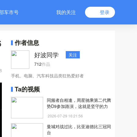
部车市号
我的关注
登录
6
作者信息
好波同学
关注
712
作品
8
手机、电脑、汽车科技品类狂热爱好者
Ta的视频
同频者自相逢，周星驰乘第二代腾
势D9参加路演，这就是坚守的力
量
2026-07-29 16:21:56
曼城对战过比，比亚迪德比三冠同
台