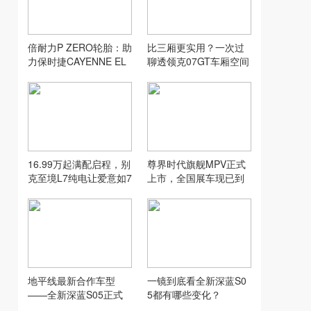
倍耐力P ZERO轮胎：助
比三厢更实用？一次过
力保时捷CAYENNE EL
聊透领克07GT车厢空间
ECTRIC创纪录加速表现
16.99万起满配启程，别
尊界时代旗舰MPV正式
克至境L7纯电让爱意如7
上市，全国展车现已到
而至
店，售价64.8万元起
地平线最新合作车型
一镜到底看全新深蓝S0
——全新深蓝S05正式
5都有哪些变化？
上市！