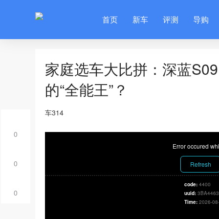
首页
新车
评测
导购
家庭选车大比拼：深蓝S09
的“全能王”？
车314
0
Error occured whi
0
Refresh
code:
4400
0
uuid:
3BA4463
Time:
2026-08