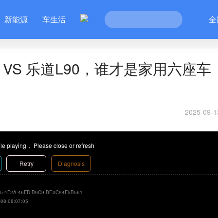
新能源
车生活
全
 VS 乐道L90，谁才是家用六座车
2025-09-1
le playing， Please close or refresh
Retry
Diagnosis
5-4F2A-46FD-B9C9-BE0C94F5B561
-08 08:07:05