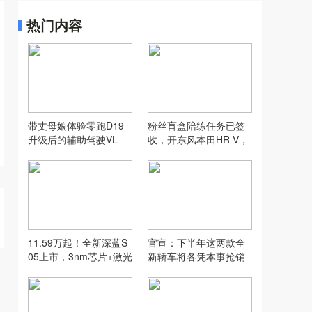
热门内容
带丈母娘体验零跑D19
粉丝盲盒陪练任务已签
升级后的辅助驾驶VL
收，开东风本田HR-V，
A，没想到...
打卡“长沙小洱海”
11.59万起！全新深蓝S
官宣：下半年这两款全
05上市，3nm芯片+激光
新轿车将各凭本事抢销
雷达+620km续航全给
量！