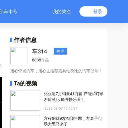
部车市号
我的关注
登录
作者信息
车314
关注
8888
作品
3
用心评点汽车，用心去推荐最具性价比的汽车型号！
Ta的视频
比亚迪7月销量41万辆 产能和订单
矛盾激化 痛并快乐着！
2026-08-07 17:45:37
方程豹钛9发布预告图，方盒子市
场大黑马来了