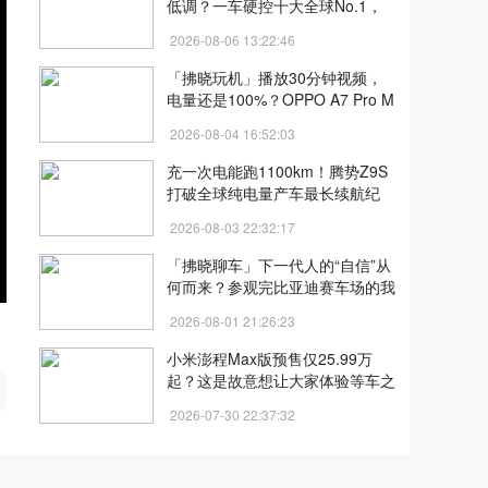
低调？一车硬控十大全球No.1，
腾势Z9S不简单！
2026-08-06 13:22:46
「拂晓玩机」播放30分钟视频，
电量还是100%？OPPO A7 Pro M
ax又给我上了一课
2026-08-04 16:52:03
充一次电能跑1100km！腾势Z9S
打破全球纯电量产车最长续航纪
录！
2026-08-03 22:32:17
「拂晓聊车」下一代人的“自信”从
何而来？参观完比亚迪赛车场的我
找到了答案！
2026-08-01 21:26:23
开
小米澎程Max版预售仅25.99万
起？这是故意想让大家体验等车之
苦？
2026-07-30 22:37:32