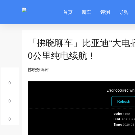
首页
新车
评测
导购
「拂晓聊车」比亚迪“大电插
0公里纯电续航！
拂晓数码评
0
Error occured whi
0
Refresh
code:
4400
0
uuid:
40ADB7A
Time:
2026-08