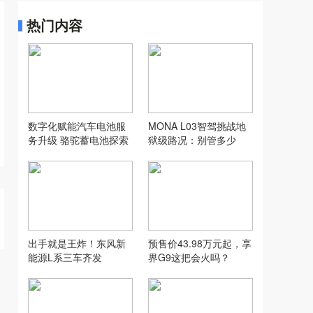
热门内容
数字化赋能汽车电池服
MONA L03智驾挑战地
务升级 骆驼蓄电池探索
狱级路况：别管多少
汽配行业新模式
万，让人想用才是好智
驾
出手就是王炸！东风新
预售价43.98万元起，享
能源L系三车齐发
界G9这把会火吗？