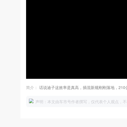
简介：
话说迪子这效率是真高，插混新规刚刚落地，210
声明：本文由车市号作者撰写，仅代表个人观点，不