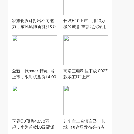
家族化设计打出不同魅
长城H10上市：用20万
力，东风风神新能源8系
级的诚意 重新定义家用
双车齐发
SUV的“物超所值”
全新一代smart精灵1号
高端三电科技下放 2027
上市，限时权益价14.99
款埃安RT上市
万元起
享界G9预售43.98万
让车主上台演自己，长
起，华为首款L3级硬派
城H10这场发布会有点
SUV实力到底硬在哪
意思