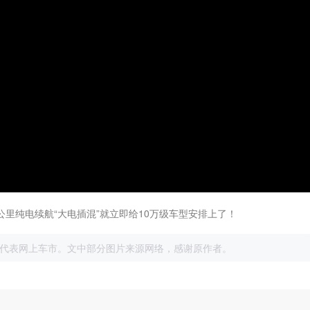
公里纯电续航“大电插混”就立即给10万级车型安排上了！
展
代表网上车市。文中部分图片来源网络，感谢原作者。