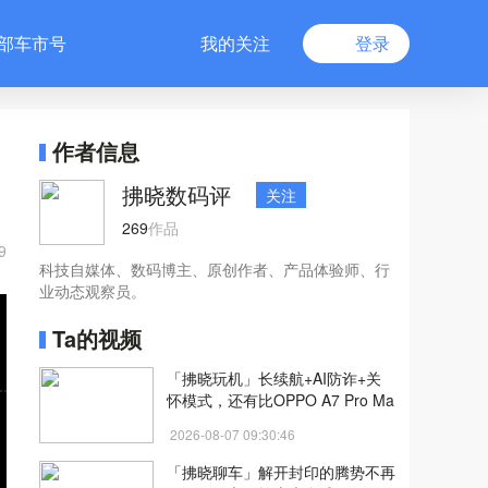
部车市号
我的关注
登录
作者信息
拂晓数码评
关注
269
作品
9
科技自媒体、数码博主、原创作者、产品体验师、行
业动态观察员。
Ta的视频
「拂晓玩机」长续航+AI防诈+关
怀模式，还有比OPPO A7 Pro Ma
x更适合长辈的手机吗？
2026-08-07 09:30:46
「拂晓聊车」解开封印的腾势不再