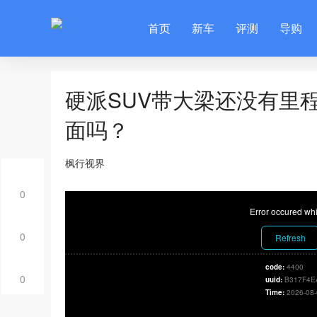
首页
新车
评测
导购
硬派SUV带大梁还没有里程
面吗？
枫行视界
0
Error occured whi
0
Refresh
code:
4400
0
uuid:
B317F4E
Time:
2026-08-