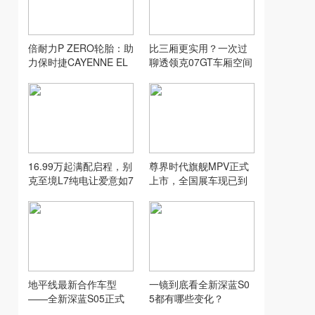
倍耐力P ZERO轮胎：助
比三厢更实用？一次过
力保时捷CAYENNE EL
聊透领克07GT车厢空间
ECTRIC创纪录加速表现
16.99万起满配启程，别
尊界时代旗舰MPV正式
克至境L7纯电让爱意如7
上市，全国展车现已到
而至
店，售价64.8万元起
地平线最新合作车型
一镜到底看全新深蓝S0
——全新深蓝S05正式
5都有哪些变化？
上市！