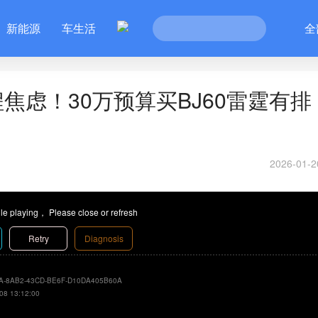
新能源
车生活
全
焦虑！30万预算买BJ60雷霆有排
2026-01-2
le playing， Please close or refresh
Retry
Diagnosis
A-8AB2-43CD-BE6F-D10DA405B60A
08 13:12:00