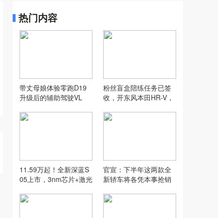
热门内容
带丈母娘体验零跑D19
粉丝盲盒陪练任务已签
升级后的辅助驾驶VL
收，开东风本田HR-V，
A，没想到...
打卡“长沙小洱海”
11.59万起！全新深蓝S
官宣：下半年这两款全
05上市，3nm芯片+激光
新轿车将各凭本事抢销
雷达+620km续航全给
量！