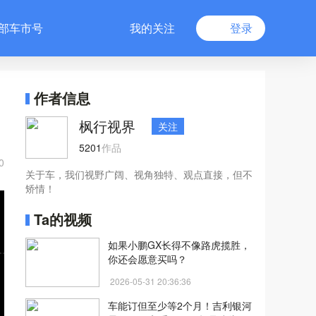
部车市号
我的关注
登录
作者信息
枫行视界
关注
5201
作品
0
关于车，我们视野广阔、视角独特、观点直接，但不
矫情！
Ta的视频
如果小鹏GX长得不像路虎揽胜，
你还会愿意买吗？
2026-05-31 20:36:36
车能订但至少等2个月！吉利银河