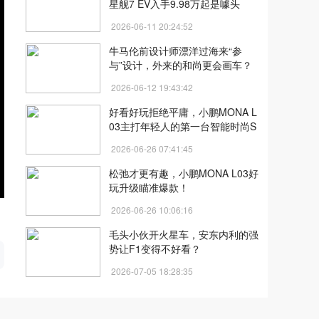
星舰7 EV入手9.98万起是噱头
吗？
2026-06-11 20:24:52
牛马伦前设计师漂洋过海来“参
与”设计，外来的和尚更会画车？
2026-06-12 19:43:42
好看好玩拒绝平庸，小鹏MONA L
03主打年轻人的第一台智能时尚S
UV
2026-06-26 07:41:45
松弛才更有趣，小鹏MONA L03好
玩升级瞄准爆款！
2026-06-26 10:06:16
开
毛头小伙开火星车，安东内利的强
势让F1变得不好看？
2026-07-05 18:28:35