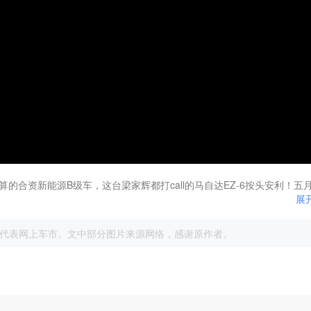
合资新能源B级车，这台梁家辉都打call的马自达EZ-6按头安利！五
展
代表网上车市。文中部分图片来源网络，感谢原作者。