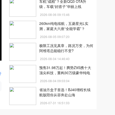
车机“成精”？全新QQ3 OTA升
级，车载“好搭子”华丽上线
2026-08-06 09:15:46
260km纯电续航，五菱星光L实
测，家庭大六座“全能学霸”？
2026-08-05 09:07:20
极限工况见真章，路况万变，为何
阿维塔总能稳行不变?
2026-08-04 14:46:40
预售31.98万起！腾势Z9S携十大
月
顶尖科技，重构30万级豪华纯电
开
标杆
2026-08-04 09:03:04
省油方盒子首选！BJ40增程长续
航版陪你从容奔赴山海
2026-07-31 16:51:03