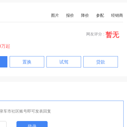
图片
报价
降价
参配
经销商
暂无
网友评分 :
98万起
置换
试驾
贷款
录车市社区账号即可发表回复
登录