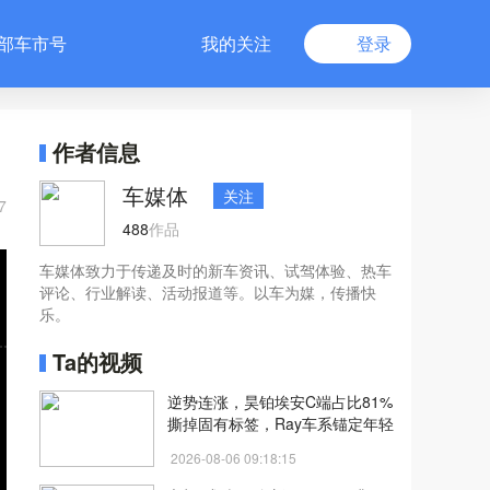
部车市号
我的关注
登录
作者信息
车媒体
关注
7
488
作品
车媒体致力于传递及时的新车资讯、试驾体验、热车
评论、行业解读、活动报道等。以车为媒，传播快
乐。
Ta的视频
逆势连涨，昊铂埃安C端占比81%
撕掉固有标签，Ray车系锚定年轻
市场
2026-08-06 09:18:15