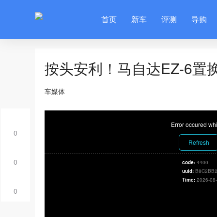
首页
新车
评测
导购
按头安利！马自达EZ-6置
车媒体
Error occured whi
0
Refresh
0
code:
4400
uuid:
B8C2BB2
Time:
2026-08-
0