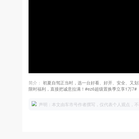
简介：
初夏自驾正当时，选一台好看、好开、安全、又划算的
限时福利，直接把诚意拉满！#ez6超级置换季立享1万7#
声明：本文由车市号作者撰写，仅代表个人观点，不