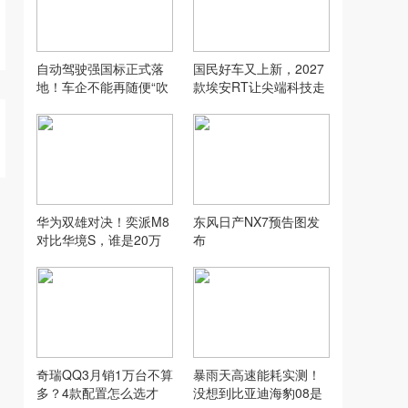
自动驾驶强国标正式落
国民好车又上新，2027
地！车企不能再随便“吹
款埃安RT让尖端科技走
牛”了
入寻常家庭
华为双雄对决！奕派M8
东风日产NX7预告图发
对比华境S，谁是20万
布
六座SUV性价比之王？
奇瑞QQ3月销1万台不算
暴雨天高速能耗实测！
多？4款配置怎么选才
没想到比亚迪海豹08是