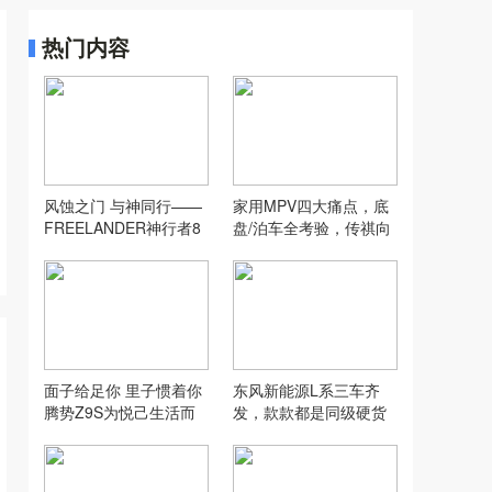
热门内容
风蚀之门 与神同行——
家用MPV四大痛点，底
FREELANDER神行者8
盘/泊车全考验，传祺向
沙漠全地形实测
往E8 PHEV够灵活吗？
面子给足你 里子惯着你
东风新能源L系三车齐
腾势Z9S为悦己生活而
发，款款都是同级硬货
来