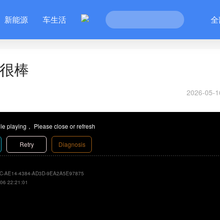
新能源
车生活
全
都很棒
2026-05-1
le playing， Please close or refresh
Retry
Diagnosis
C-AE14-4384-AD3D-9EA2A5E97875
06 22:21:01