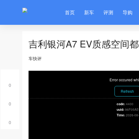
首页
新车
评测
导购
吉利银河A7 EV质感空间
车快评
Error occured whi
0
Refresh
0
code:
4400
uuid:
96F05AE
Time:
2026-08-
0