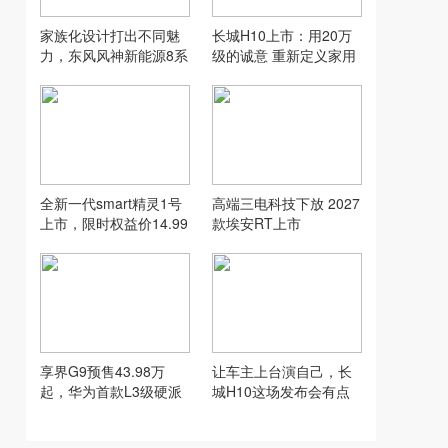
家族化设计打出不同魅
长城H10上市：用20万
力，东风风神新能源8系
级的诚意 重新定义家用
双车齐发
SUV的“物超所值”
全新一代smart精灵1号
高端三电科技下放 2027
上市，限时权益价14.99
款埃安RT上市
万元起
享界G9预售43.98万
让车主上台演自己，长
起，华为首款L3级硬派
城H10这场发布会有点
SUV实力到底硬在哪
意思