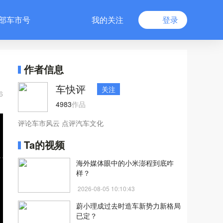
部车市号
我的关注
登录
作者信息
车快评
关注
6
4983
作品
评论车市风云 点评汽车文化
Ta的视频
海外媒体眼中的小米澎程到底咋
样？
2026-08-05 10:10:43
蔚小理成过去时造车新势力新格局
已定？