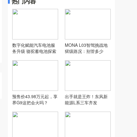
热门内容
数字化赋能汽车电池服
MONA L03智驾挑战地
务升级 骆驼蓄电池探索
狱级路况：别管多少
汽配行业新模式
万，让人想用才是好智
驾
预售价43.98万元起，享
出手就是王炸！东风新
界G9这把会火吗？
能源L系三车齐发