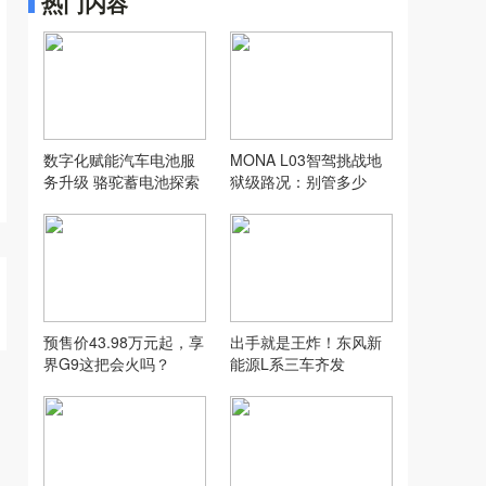
热门内容
数字化赋能汽车电池服
MONA L03智驾挑战地
务升级 骆驼蓄电池探索
狱级路况：别管多少
汽配行业新模式
万，让人想用才是好智
驾
预售价43.98万元起，享
出手就是王炸！东风新
界G9这把会火吗？
能源L系三车齐发