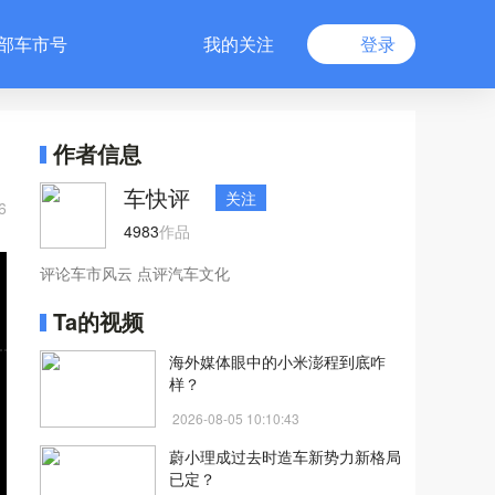
部车市号
我的关注
登录
作者信息
车快评
关注
6
4983
作品
评论车市风云 点评汽车文化
Ta的视频
海外媒体眼中的小米澎程到底咋
样？
2026-08-05 10:10:43
蔚小理成过去时造车新势力新格局
已定？