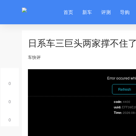
首页
新车
评测
导购
日系车三巨头两家撑不住
车快评
Error occured whi
0
Refresh
0
code:
4400
uuid:
EFF39E2
Time:
2026-08-
0