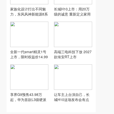
家族化设计打出不同魅
长城H10上市：用20万
力，东风风神新能源8系
级的诚意 重新定义家用
双车齐发
SUV的“物超所值”
全新一代smart精灵1号
高端三电科技下放 2027
上市，限时权益价14.99
款埃安RT上市
万元起
享界G9预售43.98万
让车主上台演自己，长
起，华为首款L3级硬派
城H10这场发布会有点
SUV实力到底硬在哪
意思