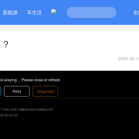
新能源
车生活
全
了？
2026-05-1
le playing， Please close or refresh
Retry
Diagnosis
F-746C-4CE1-AB0A-A987E6BA01D7
06 22:34:55