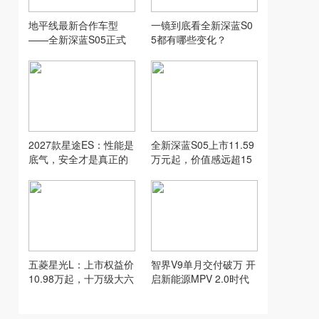
地平线最新合作车型
一镜到底看全新深蓝S0
——全新深蓝S05正式
5都有哪些变化？
上市！
2027款星途ES：性能是
全新深蓝S05上市11.59
底气，安全才是真正的
万元起，价值感远超15
加分项
万级SUV
五菱星光L：上市权益价
智界V9单月交付破万 开
10.98万起，十万级大六
启新能源MPV 2.0时代
座新选择
郭锐功不可没！