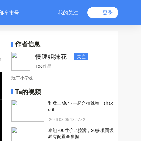
部车市号
我的关注
登录
作者信息
慢速姐妹花
关注
1
158
作品
玩车小学妹
Ta的视频
和猛士M817一起合拍跳舞—shak
e it
2026-08-05 18:07:42
泰钽700性价比拉满，20多项同级
独有配置全拿捏