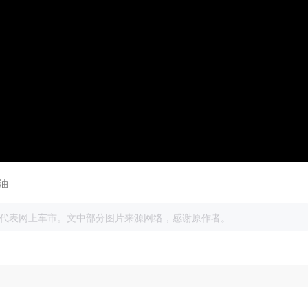
油
展
代表网上车市。文中部分图片来源网络，感谢原作者。