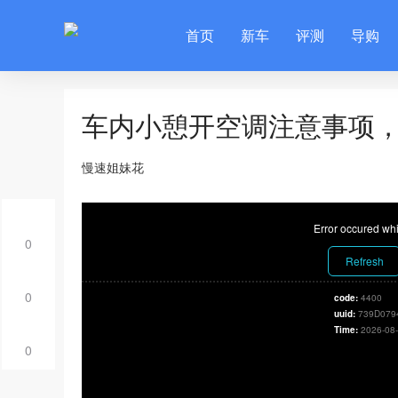
首页
新车
评测
导购
车内小憩开空调注意事项
慢速姐妹花
Error occured whi
0
Refresh
0
code:
4400
uuid:
739D079
Time:
2026-08-
0