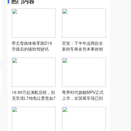
热门内容
带丈母娘体验零跑D19
官宣：下半年这两款全
升级后的辅助驾驶VL
新轿车将各凭本事抢销
A，没想到...
量！
16.99万起满配启程，别
尊界时代旗舰MPV正式
克至境L7纯电让爱意如7
上市，全国展车现已到
而至
店，售价64.8万元起