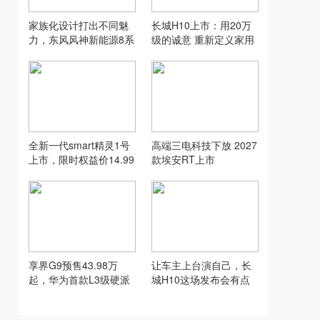
家族化设计打出不同魅
长城H10上市：用20万
力，东风风神新能源8系
级的诚意 重新定义家用
双车齐发
SUV的“物超所值”
全新一代smart精灵1号
高端三电科技下放 2027
上市，限时权益价14.99
款埃安RT上市
万元起
享界G9预售43.98万
让车主上台演自己，长
起，华为首款L3级硬派
城H10这场发布会有点
SUV实力到底硬在哪
意思