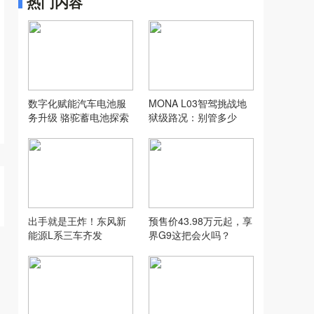
热门内容
数字化赋能汽车电池服
MONA L03智驾挑战地
务升级 骆驼蓄电池探索
狱级路况：别管多少
汽配行业新模式
万，让人想用才是好智
驾
出手就是王炸！东风新
预售价43.98万元起，享
能源L系三车齐发
界G9这把会火吗？