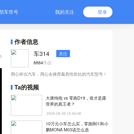
部车市号
我的关注
登录
作者信息
车314
关注
3
8884
作品
用心评点汽车，用心去推荐最具性价比的汽车型号！
Ta的视频
大唐纯电 vs 零跑D19，谁才是露
营界的真王者？
2026-08-06 16:49:48
10万元小车怎么买，零跑B01和小
鹏MONA M03该怎么选