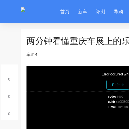
首页
新车
评测
导购
两分钟看懂重庆车展上的乐
车314
Error occured whi
0
Refresh
0
code:
4400
uuid:
68CDECD
Time:
2026-08-
0