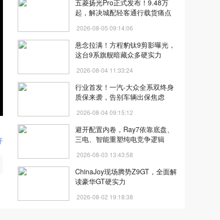
五菱扬光Pro正式发布！9.48万
起，解决城配轻客通行载货痛点
2026-08-05 09:14:06
悬念拉满！方程豹钛9剪影曝光，
这台9系旗舰暗藏众多硬实力
2026-08-04 11:33:24
行业首发！一汽-大众全系双终身
质保来袭，告别车辆出保焦虑
2026-08-04 09:15:12
避开配置内卷，Ray7依靠底盘、
三电、智能重塑纯电竞争逻辑
0
开
2026-08-03 13:43:58
ChinaJoy现场腾势Z9GT，全面解
读豪华GT硬实力
2026-08-02 19:18:38