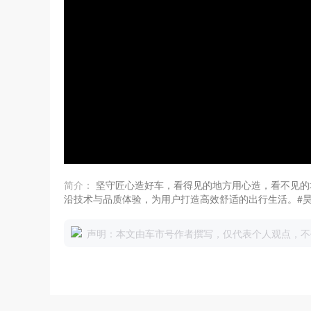
简介：
坚守匠心造好车，看得见的地方用心造，看不见的
沿技术与品质体验，为用户打造高效舒适的出行生活。#昊铂 S6
0#
声明：本文由车市号作者撰写，仅代表个人观点，不