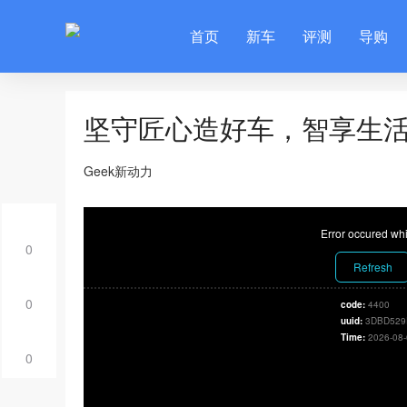
首页
新车
评测
导购
坚守匠心造好车，智享生
Geek新动力
Error occured whi
0
Refresh
0
code:
4400
uuid:
3DBD529
Time:
2026-08-
0