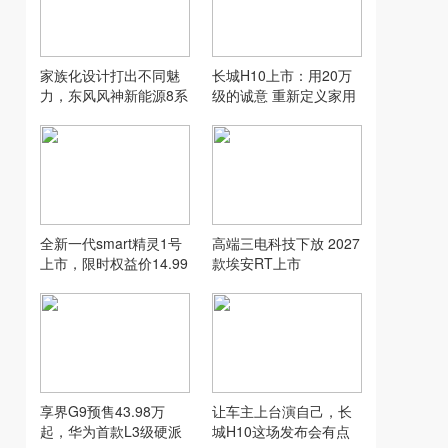
家族化设计打出不同魅
长城H10上市：用20万
力，东风风神新能源8系
级的诚意 重新定义家用
双车齐发
SUV的“物超所值”
全新一代smart精灵1号
高端三电科技下放 2027
上市，限时权益价14.99
款埃安RT上市
万元起
享界G9预售43.98万
让车主上台演自己，长
起，华为首款L3级硬派
城H10这场发布会有点