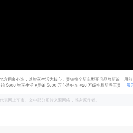
地方用良心造，以智享生活为核心，昊铂携全新车型开启品牌新篇，用前
00 智享生活 #昊铂 S600 匠心造好车 #20 万级空悬新卷王昊铂 S6
展
代表网上车市。文中部分图片来源网络，感谢原作者。