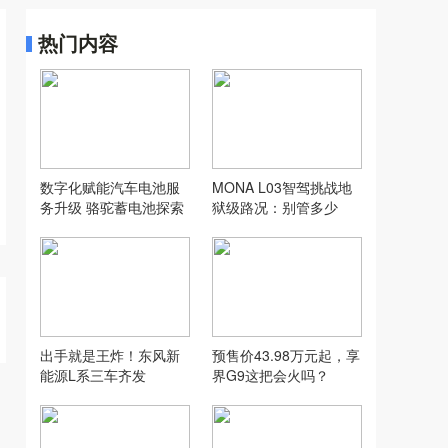
热门内容
数字化赋能汽车电池服
MONA L03智驾挑战地
务升级 骆驼蓄电池探索
狱级路况：别管多少
汽配行业新模式
万，让人想用才是好智
驾
出手就是王炸！东风新
预售价43.98万元起，享
能源L系三车齐发
界G9这把会火吗？