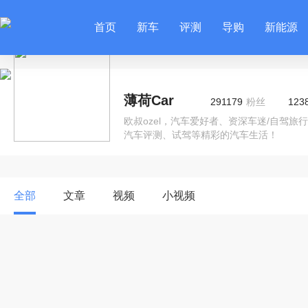
首页
新车
评测
导购
新能源
薄荷Car
291179
粉丝
123
欧叔ozel，汽车爱好者、资深车迷/自驾
汽车评测、试驾等精彩的汽车生活！
全部
文章
视频
小视频