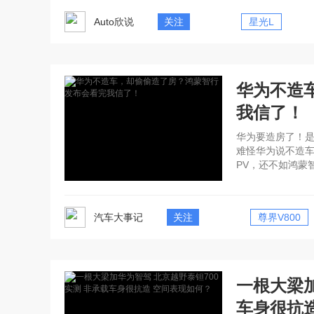
Auto欣说
关注
星光L
华为不造
我信了！
华为要造房了！
难怪华为说不造车
PV，还不如鸿蒙
汽车大事记
关注
尊界V800
一根大梁加
车身很抗