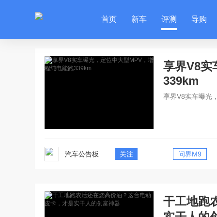
首页
新车
评测
导购
享界V8
339km
享界V8实车曝光
汽车公告板
关注
问界M9
干工地跑
实干人的