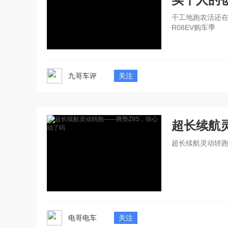
干工地跑农活还在
R08EV购车季
九哥车评
关注
超长续航
超长续航灵动轿跑
电哥电车
关注