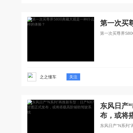
第一次买
第一次买尊界S8
之之懂车
关注
东风日产“
布，或将
东风日产“N系列