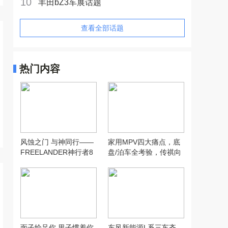
10
丰田bZ3车展话题
查看全部话题
热门内容
风蚀之门 与神同行——
家用MPV四大痛点，底
FREELANDER神行者8
盘/泊车全考验，传祺向
沙漠全地形实测
往E8 PHEV够灵活吗？
面子给足你 里子惯着你
东风新能源L系三车齐