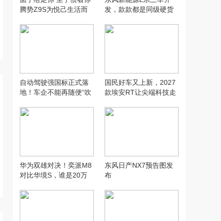
腾势Z9S为悦己生活而
发，款款都是同级硬货
来
自动驾驶强国标正式落
国民好车又上新，2027
地！车企不能再随便“吹
款埃安RT让尖端科技走
牛”了
入寻常家庭
华为双雄对决！奕派M8
东风日产NX7预告图发
对比华境S，谁是20万
布
六座SUV性价比之王？