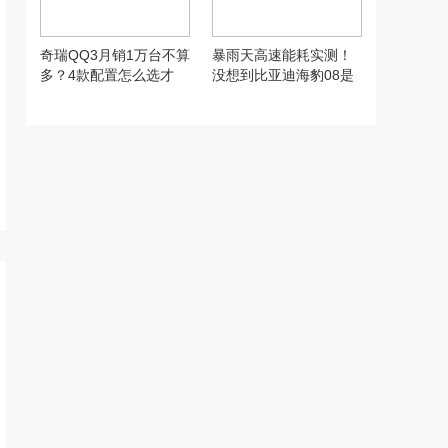
奇瑞QQ3月销1万台不算
暴雨天高速能耗实测！
多？4款配置怎么选才
没想到比亚迪海豹08是
对？
这水平…