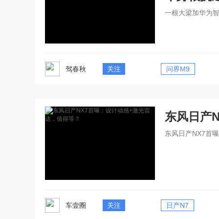
一根大梁加华为智
驾春秋
关注
问界M9
东风日产
东风日产NX7首
车壹圈
关注
日产N7