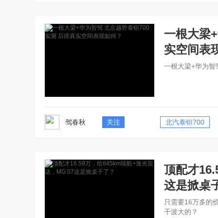
一根大梁+
实空间表
一根大梁+华为智
驾春秋
关注
北汽泰钽700
顶配才16.
这是掀桌
只需要16万多的
干波大的？