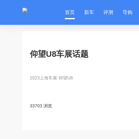
首页
新车
评测
导购
仰望U8车展话题
2023上海车展·仰望U8
33703 浏览