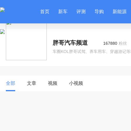
首页
新车
评测
导购
新能源
胖哥汽车频道
167880
粉丝
车圈KOL胖哥试驾、养车用车、穿越游记
全部
文章
视频
小视频