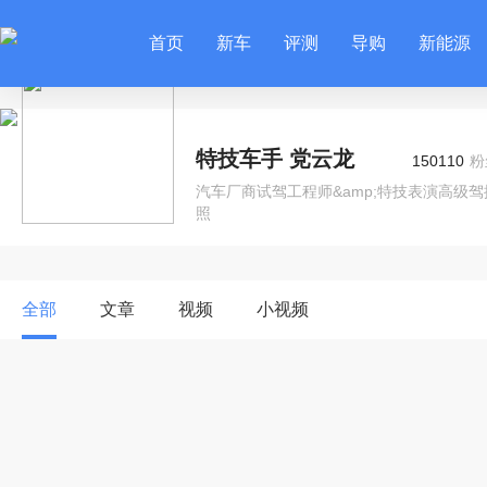
首页
新车
评测
导购
新能源
特技车手 党云龙
150110
粉
汽车厂商试驾工程师&amp;特技表演高级驾控
照
全部
文章
视频
小视频