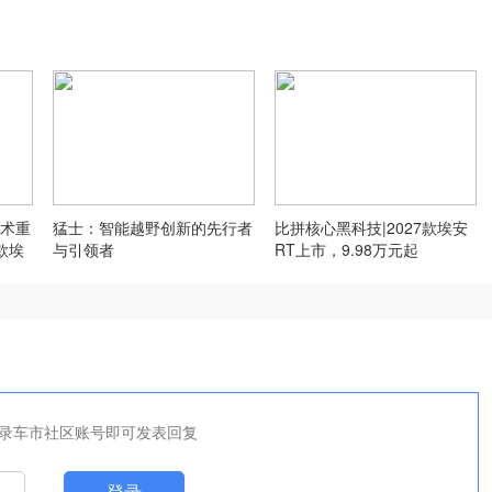
术重
猛士：智能越野创新的先行者
比拼核心黑科技|2027款埃安
款埃
与引领者
RT上市，9.98万元起
录车市社区账号即可发表回复
登录