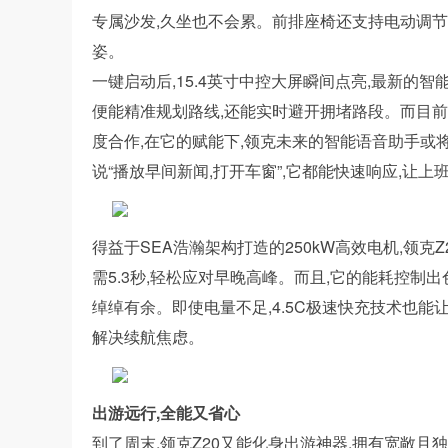
专属沙发,久坐也不会累。前排座椅还支持电动调节
姿。
一键启动后,15.4英寸中控大屏瞬间点亮,最新的
便能精准规划路线,还能实时避开拥堵路段。而目前吉
度合作,在它的赋能下,领克未来的智能语音助手或
说“播放早间新闻,打开车窗”,它都能快速响应,让
得益于SEA浩瀚架构打造的250kW高效电机,领克
需5.3秒,轻松应对早晚高峰。而且,它的能耗控制出色
绰绰有余。即使电量不足,4.5C极速快充技术也能让
解决续航焦虑。
出游
远行
,全能
又省心
到了周末,领克Z20又能化身出游神器,拥有宽敞且