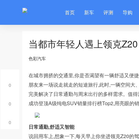
首页
新车
评测
导购
当都市年轻人遇上领克Z20
色彩汽车
在城市拥挤的交通里,你是否渴望有一辆舒适又便捷
朋友来一场说走就走的短途旅行,此时,一辆空间大、
0
完美解决了日常通勤与周末出行的多样需求。值得注意
成功登顶A级纯电SUV销量排行榜Top2,用亮眼
0
0
日常通勤,舒适又智能
说回用车上,想象一下,每天早上你坐进领克Z20的