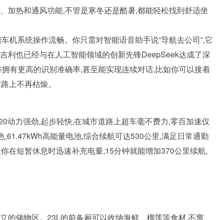
、加热和通风功能,不管是寒冬还是酷暑,都能轻松找到舒适坐
智能车机系统操作流畅。你只需对智能语音助手说“导航去公司”,它
利也已经与在人工智能领域的创新先锋DeepSeek达成了深
将拥有更高的识别准确率,甚至能实现连续对话,比如你可以接着
上班路上不再枯燥。
Z20动力强劲,起步轻快,在城市道路上超车毫不费力,零百加速仅
,61.47kWh高能量电池,综合续航可达530公里,满足日常通勤
你在短暂休息时迅速补充电量,15分钟就能增加370公里续航,
独立的储物区。23L的前备厢可以收纳海鲜、榴莲等食材,不窜