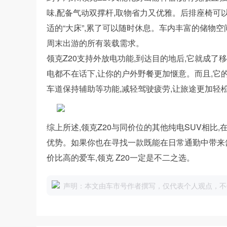
味,配备气动双撑杆,取物省力又优雅。后排座椅可
适的“大床”,累了可以随时休息。车内丰富的储物
周末出游的所有装载需求。
领克Z20支持外放电功能,到达目的地后,它就成了
电都不在话下,让你的户外野餐更加惬意。而且,它
车道保持辅助等功能,减轻驾驶疲劳,让旅途更加轻
综上所述,领克Z20与同价位的其他纯电SUV相比
优势。如果你也在寻找一款既能在日常通勤中带来
价比高的爱车,领克 Z20一定是不二之选。
声明：本文由车市号作者撰写，仅代表个人观点，不