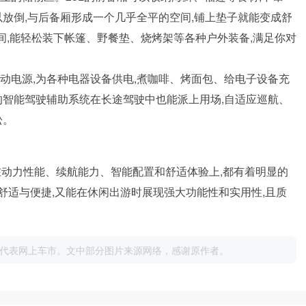
以放倒,与后备厢形成一个几乎全平的空间,铺上垫子就能变成舒
空间,能轻松装下帐篷、野餐垫、烧烤架等各种户外装备,满足你对
移动电源,为各种电器设备供电,煮咖啡、烤面包、给电子设备充
的智能驾驶辅助系统在长途驾驶中也能派上用场,自适应巡航、
松。
,在动力性能、续航能力、智能配置和舒适体验上,都有着明显的
舒适与便捷,又能在休闲出游时展现强大功能性和实用性,且质
代表网上车市。文中部分图片来源网络，感谢原作者。