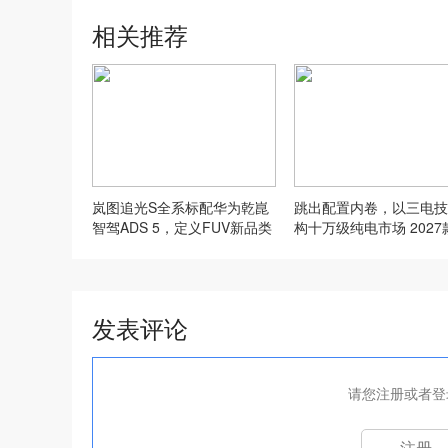
相关推荐
岚图追光S全系标配华为乾崑
跳出配置内卷，以三电技
智驾ADS 5，定义FUV新品类
构十万级纯电市场 2027
标准
安RT正式上市
发表评论
请您注册或者登
注册