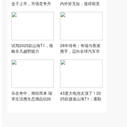
盒子上市，市场竞争升
内外皆无短，值得留意
温
试驾2025款山海T1，领
28年传奇：奇瑞与香港
略非凡越野能力
携手，迈向全球汽车市
场新高度
乐在奇中，潮你而来 瑞
43度大电池太顶了！20
享生活携生态潮品玩转
25款捷途山海T1：通勤
小车潮改节
一周不充电