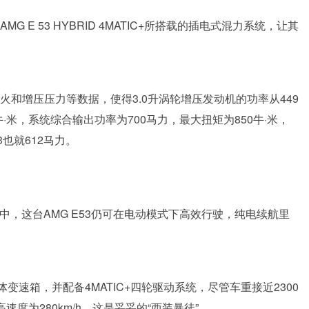
 E 53 HYBRID 4MATIC+所搭载的插电式混力系统，让其
火和增压压力等数据，使得3.0升涡轮增压发动机的功率从449
0牛·米，系统综合输出功率为700马力，最大扭矩为850牛·米，
也就612马力。
用中，这台AMG E53仍可在电动模式下高效行驶，纯电续航里
手自一体变速箱，并配备4MATIC+四轮驱动系统，尽管车重接近2300
高速度为280km/h，这是妥妥的“西装暴徒”。