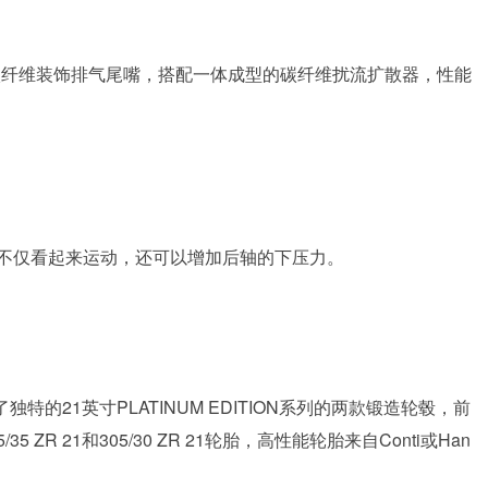
碳纤维装饰排气尾嘴，搭配一体成型的碳纤维扰流扩散器，性能
不仅看起来运动，还可以增加后轴的下压力。
3赋予了独特的21英寸PLATINUM EDITION系列的两款锻造轮毂，前
5 ZR 21和305/30 ZR 21轮胎，高性能轮胎来自Conti或Han