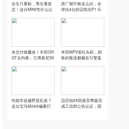
女生只看标，男生看姿
原厂都不敢这么玩，全
态！这台MINI凭什么让
球仅4台的迈凯伦P1 G
男女车友都抢着上车？
T，还能合法上路
未交付就魔改！丰田GR
本田MPV装红头机，奶
GT太内卷，兰博基尼SV
爸的叛逆都藏在引擎盖
还坐得住？
下
性能车改越野是乱改？
迈莎锐9X四座至尊版完
这台宝马M240i偏要打
成工信部公告认证，国
破刻板印象
内预订正式开启