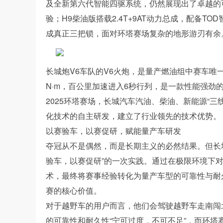
及全新第六代智能四驱系统，仍然展现出了卓越的
验；H9柴油版搭载2.4T+9AT动力总成，配备TO
成真正三把锁，面对环塔赛场复杂的地形游刃有余
长城炮V6车队的V6火炮，是量产燃油组中赛车唯一搭
N·m，百公里加速进入6秒行列，是一款性能强劲
2025环塔赛场，长城汽车汽油、柴油、新能源“
化技术的自主研发，建立了行业领先的技术优势。
以赛验车，以赛促研，赋能量产车研发
夺冠从不是偶然，而是长期主义的必然结果。但长
验车，以赛促研”的一次实践。通过在极限环境下
术，最终将赛事经验转化为量产车型的可靠性与耐
赛的核心价值。
对于越野车的用户而言，他们会驾驶越野车走南闯
的可靠性和耐久性“宁可过度，不可不足”，而环