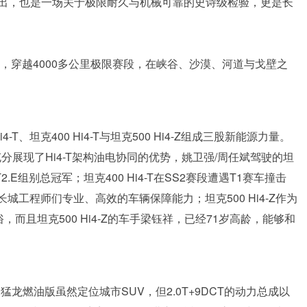
出，也是一场关于极限耐久与机械可靠的史诗级检验，更是长
点，穿越4000多公里极限赛段，在峡谷、沙漠、河道与戈壁之
T、坦克400 Hi4-T与坦克500 Hi4-Z组成三股新能源力量。
，充分展现了Hi4-T架构油电协同的优势，姚卫强/周任斌驾驶的坦
T2.E组别总冠军；坦克400 Hi4-T在SS2赛段遭遇T1赛车撞击
城工程师们专业、高效的车辆保障能力；坦克500 Hi4-Z作为
而且坦克500 Hi4-Z的车手梁钰祥，已经71岁高龄，能够和
龙燃油版虽然定位城市SUV，但2.0T+9DCT的动力总成以