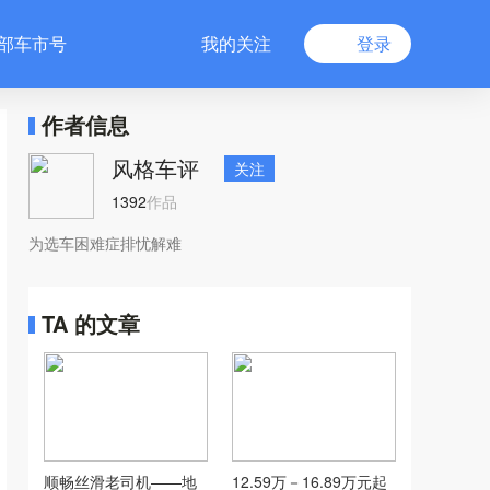
部车市号
我的关注
登录
作者信息
风格车评
关注
1392
作品
为选车困难症排忧解难
TA 的文章
顺畅丝滑老司机——地
12.59万－16.89万元起