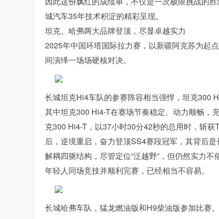
因此这份飘红的成绩单，不仅是一次极限挑战的胜
城汽车35年技术积淀的精彩呈现。
坦克、哈弗两大品牌登顶，尽显卓越实力
2025年中国环塔国际拉力赛，以新疆阿克苏为起
间演绎一场场硬核对决。
长城坦克Hi4车队的参赛阵容相当强悍，坦克300 Hi4-
其中坦克300 Hi4-T在赛场节奏稳定、动力顺畅
克300 Hi4-T，以37小时30分42秒的总用时，斩获
后，逆境重启，奋力登顶SS4赛段冠军，其背后是长
解耦四驱结构，尽管定位“泛越野”，但仍然实力不俗，
年轻人同场竞技并顺利完赛，已经相当不容易。
长城哈弗车队，猛龙燃油版和H9柴油版参加比赛。猛