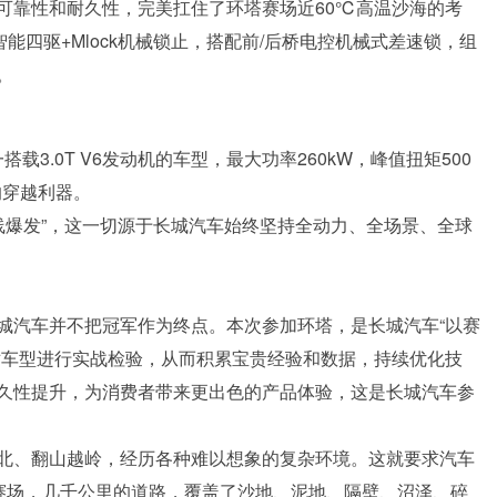
可靠性和耐久性，完美扛住了环塔赛场近60℃高温沙海的考
D智能四驱+Mlock机械锁止，搭配前/后桥电控机械式差速锁，组
。
载3.0T V6发动机的车型，最大功率260kW，峰值扭矩500
的穿越利器。
三线爆发”，这一切源于长城汽车始终坚持全动力、全场景、全球
城汽车并不把冠军作为终点。本次参加环塔，是长城汽车“以赛
对车型进行实战检验，从而积累宝贵经验和数据，持续优化技
久性提升，为消费者带来更出色的产品体验，这是长城汽车参
北、翻山越岭，经历各种难以想象的复杂环境。这就要求汽车
塔赛场，几千公里的道路，覆盖了沙地、泥地、隔壁、沼泽、碎