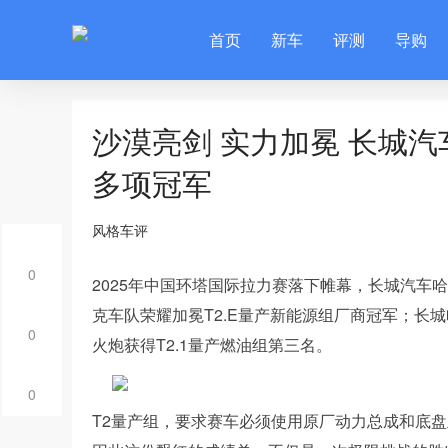
首页
新车
评测
导购
沙漠亮剑 实力加冕 长城汽
多项冠军
风格车评
0
2025年中国环塔国际拉力赛落下帷幕，长城汽车
克车队荣耀加冕T2.E量产新能源组厂商冠军；长城
0
火炮获得T2.1量产燃油组第三名。
0
T2量产组，要求赛车必须使用原厂动力总成和底