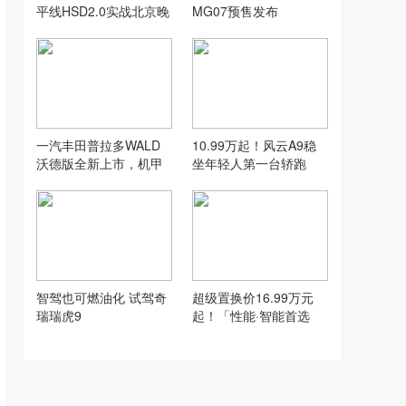
平线HSD2.0实战北京晚
MG07预售发布
高峰
一汽丰田普拉多WALD
10.99万起！风云A9稳
沃德版全新上市，机甲
坐年轻人第一台轿跑
风格，硬核来袭！
智驾也可燃油化 试驾奇
超级置换价16.99万元
瑞瑞虎9
起！「性能·智能首选
车」2027款星途ES全球
上市