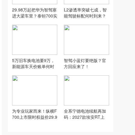
29.98万起把华为智驾塞
L2渗透率突破七成，智
进大梁车里？泰钽700实
能驾驶标配何时到来？
车到店首探
5万旧车换电池要9万，
智驾小蓝灯要绝版？官
新能源车天价账单何时
方回应来了！
休？
为专业玩家而来！纵横F
全系宁德电池续航再加
700上市限时权益价29.9
码：2027款埃安RT上
9万元起
市，9.98万元起