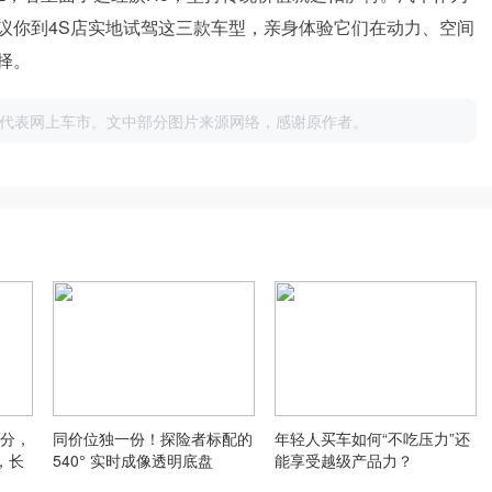
议你到4S店实地试驾这三款车型，亲身体验它们在动力、空间
择。
代表网上车市。文中部分图片来源网络，感谢原作者。
分，
同价位独一份！探险者标配的
年轻人买车如何“不吃压力”还
，长
540° 实时成像透明底盘
能享受越级产品力？