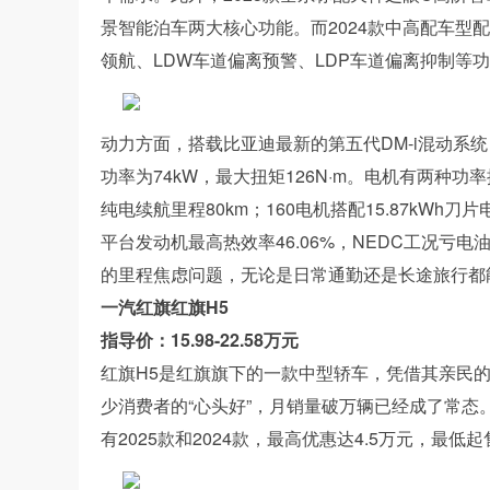
景智能泊车两大核心功能。而2024款中高配车型配备
领航、LDW车道偏离预警、LDP车道偏离抑制等
动力方面，搭载比亚迪最新的第五代DM-i混动系统
功率为74kW，最大扭矩126N·m。电机有两种功率提
纯电续航里程80km；160电机搭配15.87kWh
平台发动机最高热效率46.06%，NEDC工况亏电油
的里程焦虑问题，‌无论是日常通勤还是长途旅行都
一汽红旗红旗H5
指导价：15.98-22.58万元
红旗H5是红旗旗下的一款中型轿车，凭借其亲民
少消费者的“心头好”，月销量破万辆已经成了常态。
有2025款和2024款，最高优惠达4.5万元，最低起