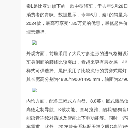
秦L是比亚迪旗下的一款中型轿车，于去年5月28
消费者的青睐。数据显示，今年6月，秦L的销量为3
2024款，最高可享受1.85万元的优惠，最低起售
理想选择。
外观方面，前脸采用了大尺寸多边形的进气格栅设
车身侧面的腰线比较突出，看起来更有层次感一些
样式可供选择。尾部采用了比较流行的贯穿式尾灯
其长宽高分别为4830/1900/1495 mm，轴距为
内饰方面，配备三幅式方向盘、8.8英寸嵌式液晶仪表
高德定制导航、K歌功能、喜马拉雅、酷我/酷狗音
能语音连续对话以及智能上下电功能等。同时，还
车需求。此外，2025款全系标配天神之眼C高阶