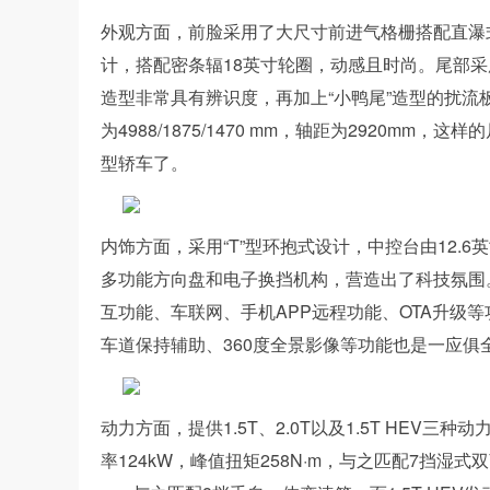
外观方面，前脸采用了大尺寸前进气格栅搭配直瀑
计，搭配密条辐18英寸轮圈，动感且时尚。尾部
造型非常具有辨识度，再加上“小鸭尾”造型的扰
为4988/1875/1470 mm，轴距为2920
型轿车了。
内饰方面，采用“T”型环抱式设计，中控台由12.6
多功能方向盘和电子换挡机构，营造出了科技氛围。
互功能、车联网、手机APP远程功能、OTA升级
车道保持辅助、360度全景影像等功能也是一应
动力方面，提供1.5T、2.0T以及1.5T HEV
率124kW，峰值扭矩258N·m，与之匹配7挡湿式双