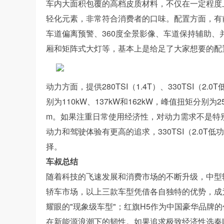
车内大面积包覆的高档皮质材料，不仅在一定程度
轻化元素，非常符合消费者的口味。配置方面，有前
车道偏离预警、360度全景影像、车道保持辅助
厢和矩阵式大灯等，基本上是给足了大家想要的配
动力方面，提供280TSI（1.4T）、330TSI（2
别为110kW、137kW和162kW，峰值扭矩分别为250
m。如果注重日常使用经济性，对动力需求不是特别高
动力和驾驶体验有更高的追求，330TSI（2.0T低
择。
车叔总结
随着科技的飞速发展和消费市场的不断升级，中型
轿车市场，以上三款车型凭借各自独特的优势，成为
耀眼的"现象级车型"；红旗H5作为中国豪华品牌
在新能源浪潮下的韧性。如果追求极致经济性选秦