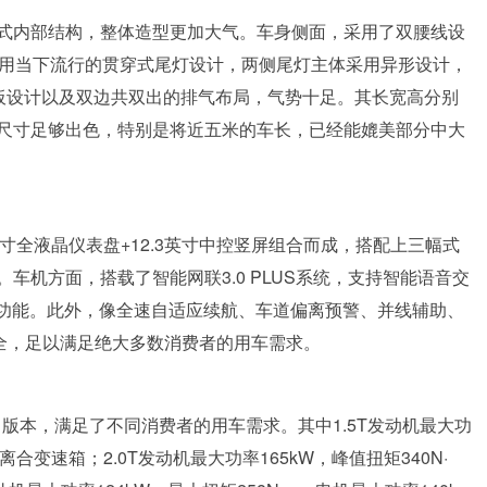
式内部结构，整体造型更加大气。车身侧面，采用了双腰线设
采用当下流行的贯穿式尾灯设计，两侧尾灯主体采用异形设计，
流板设计以及双边共双出的排气布局，气势十足。其长宽高分别
mm，这样的尺寸足够出色，特别是将近五米的车长，已经能媲美部分中大
英寸全液晶仪表盘+12.3英寸中控竖屏组合而成，搭配上三幅式
车机方面，搭载了智能网联3.0 PLUS系统，支持智能语音交
等功能。此外，像全速自适应续航、车道偏离预警、并线辅助、
俱全，足以满足绝大多数消费者的用车需求。
三种动力版本，满足了不同消费者的用车需求。其中1.5T发动机最大功
离合变速箱；2.0T发动机最大功率165kW，峰值扭矩340N·