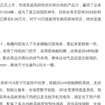
日正式上市，凭借其超高的性价比和出色的产品力，赢得了众多
1304辆，成为了真正的国民神车。‌目前在售车型有2025款和
价已降至8.38万元，对于10万级家用车购买群体而言，绝对是最
计，格栅内部加入了许多横幅式装饰条，看起来更精致一些。
，使用了传统的门把手，采用密条幅轮圈，还将提供4种轮毂
，配合双边共两出的排气布局，整体运动气息还是比较强的。
2790mm，整体尺寸比秦PLUS大一圈。
和15.6英寸可旋转中控屏，搭载DiLink智能网联系统，支持
乐、智能云服务、全场景数字钥匙、3D全景透明底盘系统、智
采用水晶材质电子挡把以及无线手机充电等，满足当下用户用
智驾，配备了多达29枚高精度智驾传感器，提供高快领航、全场