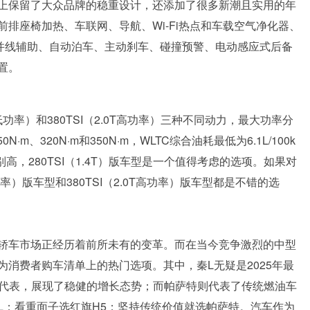
上保留了大众品牌的稳重设计，还添加了很多新潮且实用的年
排座椅加热、车联网、导航、Wi-Fi热点和车载空气净化器、
、并线辅助、自动泊车、主动刹车、碰撞预警、电动感应式后备
置。
.0T低功率）和380TSI（2.0T高功率）三种不同动力，最大功率分
N·m、320N·m和350N·m，WLTC综合油耗最低为6.1L/100k
，280TSI（1.4T）版车型是一个值得考虑的选项。如果对
功率）版车型和380TSI（2.0T高功率）版车型都是不错的选
轿车市场正经历着前所未有的变革。而在当今竞争激烈的中型
消费者购车清单上的热门选项。其中，秦L无疑是2025年最
的代表，展现了稳健的增长态势；而帕萨特则代表了传统燃油车
L；看重面子选红旗H5；坚持传统价值就选帕萨特。汽车作为