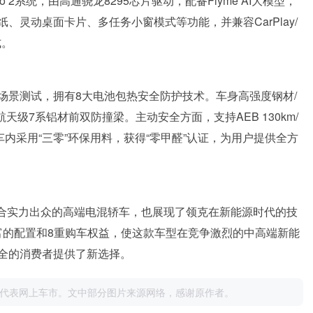
uto 2系统，由高通骁龙8295芯片驱动，配备Flyme AI大模型，
灵动桌面卡片、多任务小窗模式等功能，并兼容CarPlay/
式。
场景测试，拥有8大电池包热安全防护技术。车身高强度钢材/
与航天级7系铝材前双防撞梁。主动安全方面，支持AEB 130km/
车内采用“三零”环保用料，获得“零甲醛”认证，为用户提供全方
款综合实力出众的高端电混轿车，也展现了领克在新能源时代的技
丰富的配置和8重购车权益，使这款车型在竞争激烈的中高端新能
全的消费者提供了新选择。
代表网上车市。文中部分图片来源网络，感谢原作者。