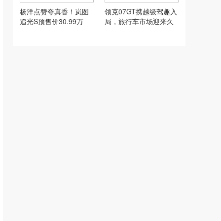
杨洋点赞夸真香！岚图
领克07GT携越级驾趣入
追光S预售价30.99万
局，旅行车市场迎来久
违的破局者