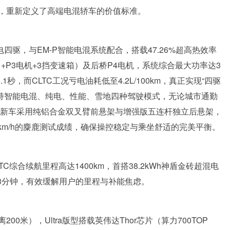
座舱系统，重新定义了高端电混轿车的价值标准。
电四驱，与EM-P智能电混系统配合，搭载47.26%超高热效率
（P1+P3电机+3挡变速箱）及后桥P4电机，系统综合最大功率达3
仅5.1秒，而CLTC工况亏电油耗低至4.2L/100km，真正实现“四驱
支持智能电混、纯电、性能、雪地四种驾驶模式，无论城市通勤
台，新车采用纯铝合金双叉臂前悬架与增强版五连杆独立后悬架，
km/h的麋鹿测试成绩，确保操控稳定与乘坐舒适的完美平衡。
TC综合续航里程高达1400km，首搭38.2kWh神盾金砖超混电
需13分钟，有效缓解用户的里程与补能焦虑。
米），Ultra版型搭载英伟达Thor芯片（算力700TOP