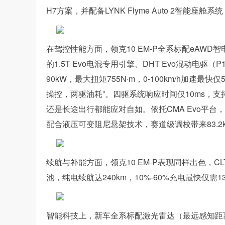
H7方案，并配备LYNK Flyme Auto 2智能
在驾控性能方面，领克10 EM-P全系标配eAWD智
的1.5T Evo电混专用引擎、DHT Evo混动电驱
90kW，最大扭矩755N·m，0-100km/h加速最快
操控，两驱油耗”。四驱系统响应时间仅10ms，
还是长途出行都能应对自如。依托CMA Evo平
配合液压可变阻尼悬架技术，赛道级调校带来83.2
续航与补能方面，领克10 EM-P表现同样出色，CL
池，纯电续航达240km，10%-60%充电最快仅
智能科技上，新车全系标配激光雷达（最远感知距离200