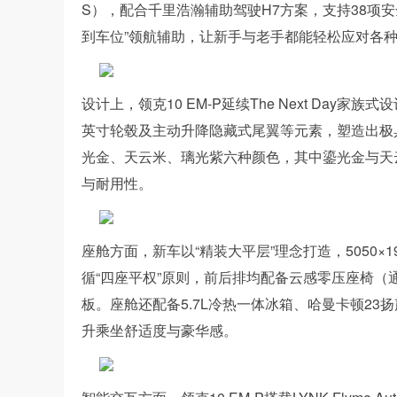
S），配合千里浩瀚辅助驾驶H7方案，支持38项安
到车位”领航辅助，让新手与老手都能轻松应对各
设计上，领克10 EM-P延续The Next Da
英寸轮毂及主动升降隐藏式尾翼等元素，塑造出极
光金、天云米、璃光紫六种颜色，其中鎏光金与天
与耐用性。
座舱方面，新车以“精装大平层”理念打造，5050×19
循“四座平权”原则，前后排均配备云感零压座椅（通风
板。座舱还配备5.7L冷热一体冰箱、哈曼卡顿23扬
升乘坐舒适度与豪华感。