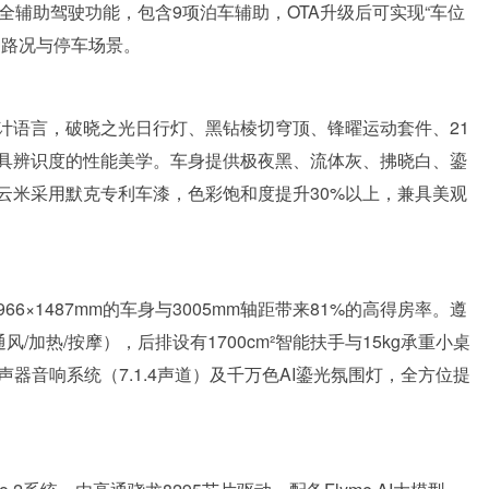
全辅助驾驶功能，包含9项泊车辅助，OTA升级后可实现“车位
种路况与停车场景。
y家族式设计语言，破晓之光日行灯、黑钻棱切穹顶、锋曜运动套件、21
具辨识度的性能美学。车身提供极夜黑、流体灰、拂晓白、鎏
云米采用默克专利车漆，色彩饱和度提升30%以上，兼具美观
66×1487mm的车身与3005mm轴距带来81%的高得房率。遵
/加热/按摩），后排设有1700cm²智能扶手与15kg承重小桌
声器音响系统（7.1.4声道）及千万色AI鎏光氛围灯，全方位提