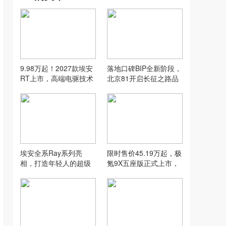
9.98万起！2027款埃安
落地口碑BIP全新阶段，
RT上市，高端电驱技术
北京81开启长征之路品
普惠十万级家轿
质淬炼新征程
埃安全系Ray系列亮
限时售价45.19万起，极
相，打造年轻人的超级
氪9X五座版正式上市，
纯电
入局旗舰五座市场