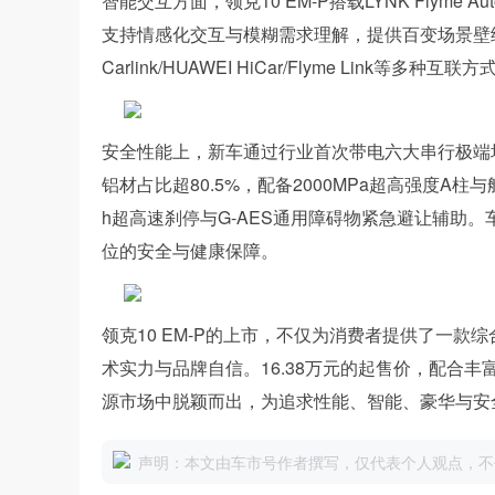
智能交互方面，领克10 EM-P搭载LYNK Flyme A
支持情感化交互与模糊需求理解，提供百变场景壁纸、
Carlink/HUAWEI HiCar/Flyme Link等多种互联方
安全性能上，新车通过行业首次带电六大串行极端
铝材占比超80.5%，配备2000MPa超高强度A柱
h超高速刹停与G-AES通用障碍物紧急避让辅助。
位的安全与健康保障。
领克10 EM-P的上市，不仅为消费者提供了一
术实力与品牌自信。16.38万元的起售价，配合
源市场中脱颖而出，为追求性能、智能、豪华与安
声明：本文由车市号作者撰写，仅代表个人观点，不