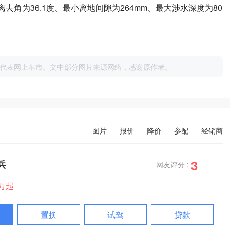
去角为36.1度、最小离地间隙为264mm、最大涉水深度为80
代表网上车市。文中部分图片来源网络，感谢原作者。
图片
报价
降价
参配
经销商
3
兵
网友评分 :
8万起
置换
试驾
贷款