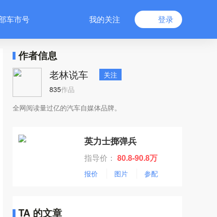
部车市号
我的关注
登录
作者信息
老林说车
关注
835
作品
全网阅读量过亿的汽车自媒体品牌。
英力士掷弹兵
指导价：
80.8-90.8万
报价
图片
参配
TA 的文章