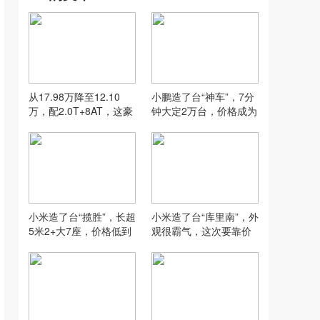
从17.98万降至12.10
小鹏造了台“神车”，7分
万，配2.0T+8AT，这豪
钟大定2万台，价格成为
华B级车不要面子了？
决胜因素！
小米造了台“揽胜”，长超
小米造了台“库里南”，外
5米2+大7座，价格低到
观很霸气，这次要靠价
尘埃里？
格取胜？