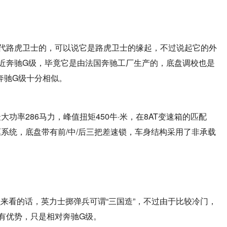
代路虎卫士的，可以说它是路虎卫士的缘起，不过说起它的外
近奔驰G级，毕竟它是由法国奔驰工厂生产的，底盘调校也是
奔驰G级十分相似。
大功率286马力，峰值扭矩450牛·米，在8AT变速箱的匹配
驱系统，底盘带有前/中/后三把差速锁，车身结构采用了非承载
这么来看的话，英力士掷弹兵可谓“三国造”，不过由于比较冷门，
有优势，只是相对奔驰G级。