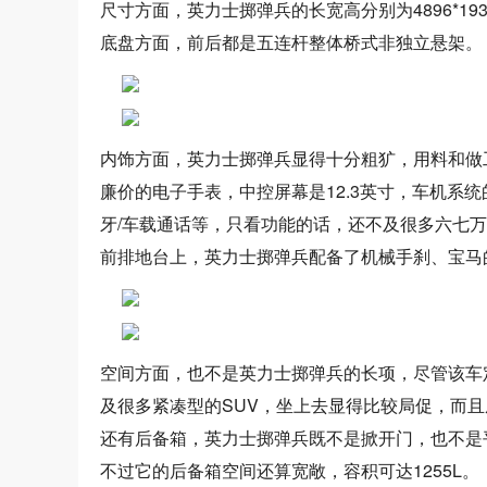
尺寸方面，英力士掷弹兵的长宽高分别为4896*1930
底盘方面，前后都是五连杆整体桥式非独立悬架。
内饰方面，英力士掷弹兵显得十分粗犷，用料和做
廉价的电子手表，中控屏幕是12.3英寸，车机系统的功能
牙/车载通话等，只看功能的话，还不及很多六七
前排地台上，英力士掷弹兵配备了机械手刹、宝马
空间方面，也不是英力士掷弹兵的长项，尽管该车
及很多紧凑型的SUV，坐上去显得比较局促，而且
还有后备箱，英力士掷弹兵既不是掀开门，也不是
不过它的后备箱空间还算宽敞，容积可达1255L。