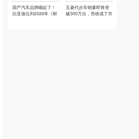
国产汽车品牌崛起了！
五菱代步车销量即将突
比亚迪位列2026年《财
破300万台，凭啥成了市
富》世界500强前100位
场的香饽饽？