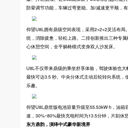
防晕调节功能，车辆过弯更稳、加/减速更平顺，
仰望U8L拥有鼎级空间表现，采用2+2+2灵活布局
统，消除疲惫，轻松上路。二排创新推出三种专属
心休憩空间，全平躺椅模式变身双人沙发床。
U8L不仅带来鼎级的乘坐舒享体验，驾驶体验也大幅
最快可达3.5 秒。中央分体式主动后轮转向系统，
乐趣。
仰望U8L鼎世版电池容量升级至55.53kW·h，油箱
速，30%~80%最快充电时间为13.5分钟，片刻
东方鼎韵，演绎中式豪华新境界