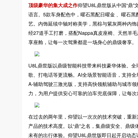
顶级豪华的集大成之作
仰望U8L鼎世版从中国“鼎
语言。5款车身配色中，曜石黑配日曜金 、曜石
艺。内饰延续中轴对称美学，黑棕与紫灰两种内饰
经27道手工打磨，搭配Nappa真皮座椅、天然
享座舱，让每一次驾乘都是一场身心的鼎级奢享。
U8L鼎世版以鼎级智能科技带来科技豪华体验。
歌、打电话等更流畅。AI全场景智能语音，支持
A-辅助驾驶三激光版，支持高快领航辅助与城市
力，为用户提供安心可靠的泊车兜底保障，让每次
在过去的两年里，仰望以一次次的技术突破，重新
产品的技术高度。以“鼎”之名，集鼎级安全、鼎级
未有的出行体验。仰望U8L鼎世版即日起开启动