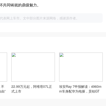
怀共同铸就的鼎级魅力。
代表网上车市。文中部分图片来源网络，感谢原作者。
，不
22.99万元起，阿维塔07L正
埃安Ray 7申报解读：4960m
由”
式上市
m车身配华为电驱，昊铂GT
换标重来一次