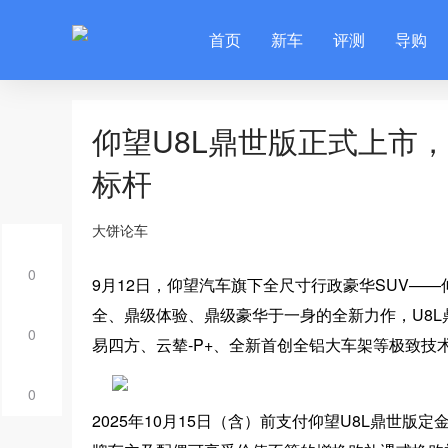
首页
新车
评测
导购
仰望U8L鼎世版正式上市
标杆
大饼论车
0
9月12日，仰望汽车旗下全尺寸行政豪华SUV——
全、鼎级体验、鼎级豪华于一身的全新力作，U8L
0
易四方、云辇-P+、全新首创全铝大车架等极致技
0
2025年10月15日（含）前支付仰望U8L鼎世版定金