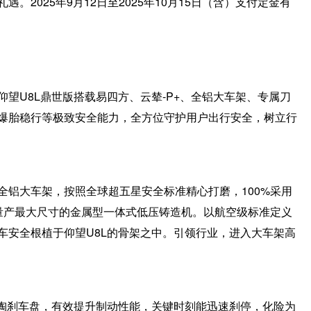
2025年9月12日至2025年10月15日（含）支付定金有
望U8L鼎世版搭载易四方、云辇-P+、全铝大车架、专属刀
爆胎稳行等极致安全能力，全方位守护用户出行安全，树立行
全铝大车架，按照全球超五星安全标准精心打磨，100%采用
量产最大尺寸的金属型一体式低压铸造机。以航空级标准定义
车安全根植于仰望U8L的骨架之中。引领行业，进入大车架高
碳陶刹车盘，有效提升制动性能，关键时刻能迅速刹停，化险为