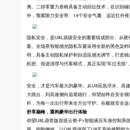
夷。二排零重力座椅具备主动回位技术，在识别碰
外，预紧限力安全带、14个安全气囊、远近红外
隐私安全，是U8L鼎级安全的重要组成部分。从硬
案。全场景智能感光隐私车窗采用全新的黑色染料
明，具备主动隐私保护和自适应感光调节，打造独
机密。痕迹清理与代客模式，真正实现“车过无痕”
安全，才是汽车最大的豪华。从U8应急浮水、高
大跳台，到高速侧向追尾稳行，仰望始终在安全领
杆，为每一次出行带来全方位守护。在极致安全这
舒享巅峰，重构豪华出行体验
仰望U8L鼎世版首搭云辇-P+智能液压车身控制
簸、抑制侧倾。让U8L既保留了U8车系的越野能