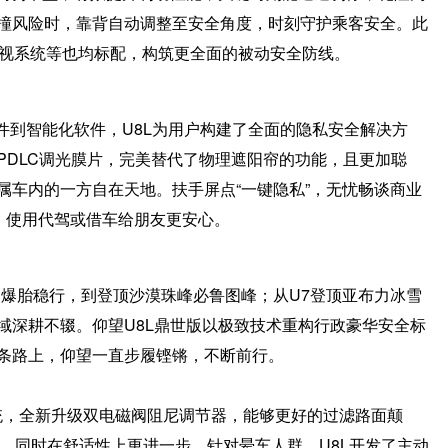
撞风险时，靠背自动调整至安全角度，时刻守护乘客安全。此
夜视系统等也均标配，构筑更全面的被动安全防线。
件到智能化软件，U8L为用户构建了全面的隐私安全解决方
PDLC调光膜片，完美替代了物理遮阳帘的功能，且更加聪
属车内的一方自在天地。扶手屏点“一键隐私”，无忧畅谈商业
，使用代驾或借车给朋友更安心。
速爆胎稳行，到登顶沙漠珠峰必鲁图峰；从U7登顶亚布力冰雪
域深耕不辍。仰望U8L鼎世版以极致技术重构行政豪华安全标
条路上，仰望一直步履铿锵，不断前行。
系统，全新升级双电磁阀阻尼调节器，能够更好的过滤路面颠
力，同时在舒适性上更进一步。针对晕车人群，U8L开发了主动