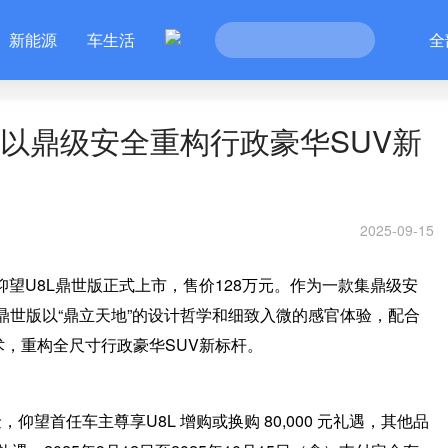
新能源
车生活
全
，以鼎级安全重构行政豪华SUV新
2025-09-15
仰望U8L鼎世版正式上市，售价128万元。作为一款集鼎级安
鼎世版以“鼎立天地”的设计哲学和细致入微的感官体验，配合
术，重构全尺寸行政豪华SUV新标杆。
，仰望首任车主尊享U8L 增购或换购 80,000 元礼遇，其他品