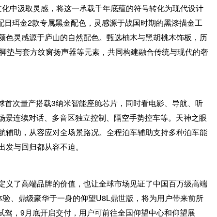
”文化中汲取灵感，将这一承载千年底蕴的符号转化为现代设计
黑配日珥金2款专属黑金配色，灵感源于战国时期的黑漆描金工
颜色灵感源于庐山的自然配色。甄选柚木与黑胡桃木饰板，历
羊毛脚垫与套方纹窗扬声器等元素，共同构建融合传统与现代的奢
全球首次量产搭载3纳米智能座舱芯片，同时看电影、导航、听
全场景连续对话、多音区独立控制、隔空手势控车等。天神之眼
领航辅助，从容应对全场景路况。全程泊车辅助支持多种泊车能
出发与回归都从容不迫。
定义了高端品牌的价值，也让全球市场见证了中国百万级高端
体验、鼎级豪华于一身的仰望U8L鼎世版，将为用户带来前所
态试驾，9月底开启交付，用户可前往全国仰望中心和仰望展