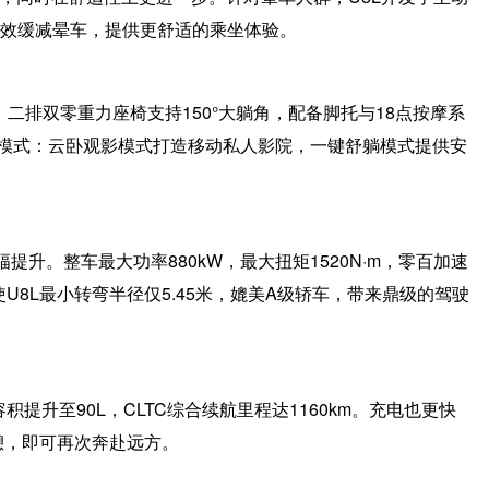
有效缓减晕车，提供更舒适的乘坐体验。
。二排双零重力座椅支持150°大躺角，配备脚托与18点按摩系
模式：云卧观影模式打造移动私人影院，一键舒躺模式提供安
提升。整车最大功率880kW，最大扭矩1520N·m，零百加速
使U8L最小转弯半径仅5.45米，媲美A级轿车，带来鼎级的驾驶
容积提升至90L，CLTC综合续航里程达1160km。充电也更快
休憩，即可再次奔赴远方。