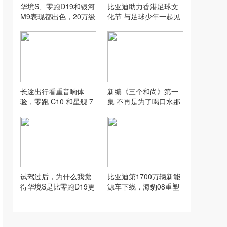
华境S、零跑D19和银河
比亚迪助力香港足球文
M9表现都出色，20万级
化节 与足球少年一起见
该怎么选？
证曼城国米巅峰对决
长途出行看重音响体
新编《三个和尚》第一
验，零跑 C10 和星舰 7
集 不再是为了喝口水那
EV 谁的听感更高级？
么简单！这一世的三个
和尚，卷进了宣朝的灭
亡与复兴，藏着太宗文
皇帝安陵的惊天秘密，
还有玄慧大师就地成佛
的真相...一切尽在短剧
新编《三个和尚》 #AI #
试驾过后，为什么我觉
比亚迪第1700万辆新能
短剧 #神话 #故事 #小说
得华境S是比零跑D19更
源车下线，海豹08重塑
好的选择呢？
大型旗舰家轿价值标杆