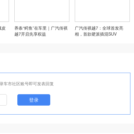
藏皮
养条“鳄鱼”在车里｜广汽传祺
广汽传祺越7：全球首发亮
越7开启先享权益
相，首款硬派插混SUV
录车市社区账号即可发表回复
登录