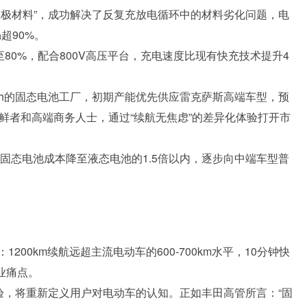
正极材料”，成功解决了反复充放电循环中的材料劣化问题，电
超90%。
80%，配合800V高压平台，充电速度比现有快充技术提升4
GWh的固态电池工厂，初期产能优先供应雷克萨斯高端车型，预
尝鲜者和高端商务人士，通过“续航无焦虑”的差异化体验打开市
将固态电池成本降至液态电池的1.5倍以内，逐步向中端车型普
00km续航远超主流电动车的600-700km水平，10分钟快
业痛点。
验，将重新定义用户对电动车的认知。正如丰田高管所言：“固