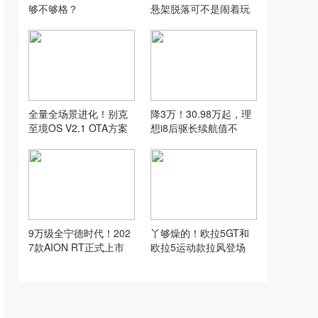
够不够格？
悬架脱落可不是闹着玩
的
全量全场景进化！别克
降3万！30.98万起，理
至境OS V2.1 OTA方案
想i8后驱长续航值不
正式发布
值？
9万级全宁德时代！202
丫够燥的！欧拉5GT和
7款AION RT正式上市
欧拉5运动款拉风登场