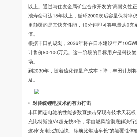
以上。通过与住友金属矿业合作开发的“高耐久性
池寿命可达15年以上，循环2000次后容量保持率仍
更颠覆的是其快充性能，10分钟即可将电量从0充至
倍。
根据丰田的规划，2026年将在日本建设年产10
计售价80-100万元。这一阶段的目标用户是科技
场。
到2030年，随着硫化锂量产成本下降，丰田计划
及。
•
对传统锂电技术的有力打击
丰田固态电池的性能参数直接击穿现有技术天花板：12
充比特斯拉V4超充快3倍，零自燃风险彻底解决行
这种“充电比加油快、续航比燃油车长”的颠覆性体