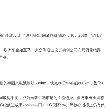
全固态电池，比亚迪则提出“固液同价”战略，预计2030年实现全
节点，欧洲车企如宝马、大众则通过投资初创公司布局硫化物路
争夺。
半固态电池续航530km，快充20分钟补能268km，售价1
能间取得平衡，成为当前中端市场的主流选择。但与丰田全固态
续航达成率75%vs丰田-30℃仅降5%）等核心指标上仍有代