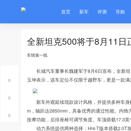
首页
新车
评测
导购
全新坦克500将于8月11
车情第一线
长城汽车董事长魏建军于8月6日宣布，全新坦克
玉坤表示，该车定位不仅限于越野车，更是一款满
0
0
新车外观延续现款设计风格，并提供多种车身配色选择
m，轴距达2850mm，具备优秀的通过性能。内饰
0
按摩功能，后排座椅可调节角度。车顶搭载17.3
动力系统提供两种选择：Hi4-T版本搭载2.0T发动