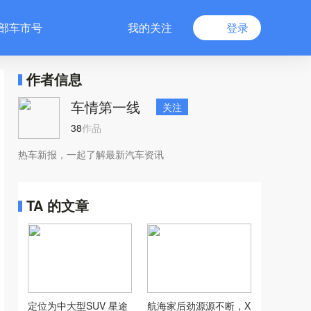
部车市号
我的关注
登录
作者信息
车情第一线
关注
38
作品
热车新报，一起了解最新汽车资讯
TA 的文章
定位为中大型SUV 星途
航海家后劲源源不断，X