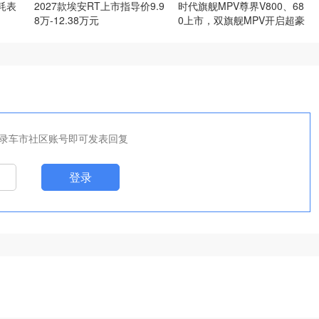
耗表
2027款埃安RT上市指导价9.9
时代旗舰MPV尊界V800、68
8万-12.38万元
0上市，双旗舰MPV开启超豪
华出行新纪元
录车市社区账号即可发表回复
登录