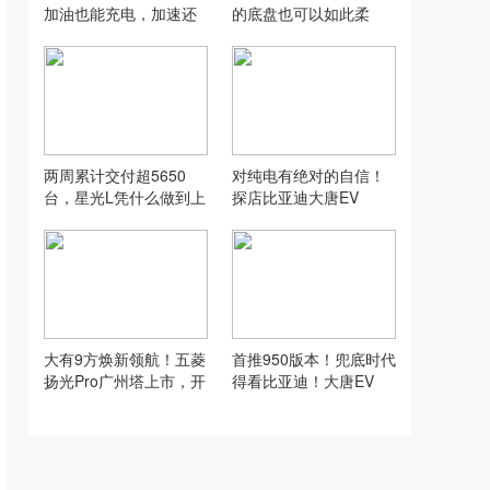
加油也能充电，加速还
的底盘也可以如此柔
够快？
软，平民奶爸车风云T9
L
两周累计交付超5650
对纯电有绝对的自信！
台，星光L凭什么做到上
探店比亚迪大唐EV
市即热销？
大有9方焕新领航！五菱
首推950版本！兜底时代
扬光Pro广州塔上市，开
得看比亚迪！大唐EV
启高效城配新时代