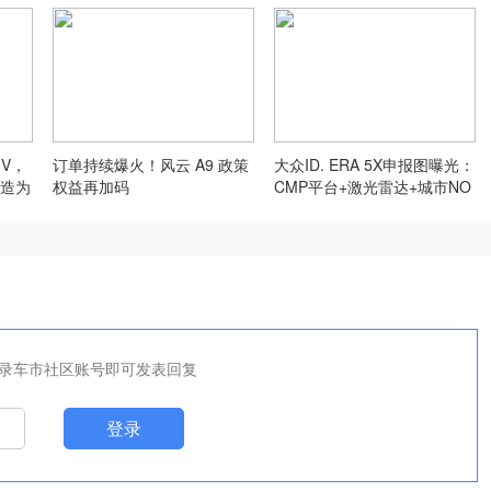
UV，
订单持续爆火！风云 A9 政策
大众ID. ERA 5X申报图曝光：
造为
权益再加码
CMP平台+激光雷达+城市NO
A+2815mm轴距
录车市社区账号即可发表回复
登录