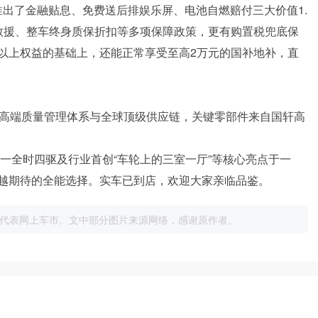
还推出了金融贴息、免费送后排娱乐屏、电池自燃赔付三大价值1.
救援、整车终身质保折扣等多项保障政策，更有购置税兜底保
以上权益的基础上，还能正常享受至高2万元的国补地补，直
享其高端质量管理体系与全球顶级供应链，关键零部件来自国轩高
内唯一全时四驱及行业首创“车轮上的三室一厅”等核心亮点于一
越期待的全能选择。实车已到店，欢迎大家亲临品鉴。
代表网上车市。文中部分图片来源网络，感谢原作者。