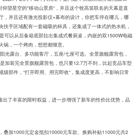
时仰望星空的"移动山景房“，并且这个牧高笛联名的天幕是直
厅，并且还有激光投影仪+幕布的设计，你把车停在哪儿，哪
央扶手区域配有一套磁吸的杯具，还集成了一体式的热水机，
是可以从后备箱底部拉出集成式餐厨桌，内嵌的双1500W电磁
火锅，一个烤肉，想想都惬意。
、阳光露台、多功能客厅，五座/七座可选。全景旗舰露营包，
便是加装完全景旗舰露营包，也只要12.7万不到，比起竞品车型
规级部件，“打开即用、用完即收“，集成度更高，不影响日常
，并推出了丰富的限时权益，进一步增强了新车的性价比优势，品
，叠加1000元定金抵扣10000元车款、换购补贴11000元共2