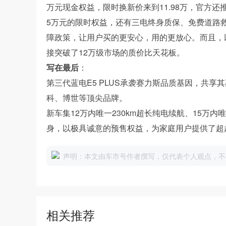
万元现金权益，限时换新价来到11.98万，官方
5万元的限时权益，还有三电终身质保、免费道路
障政策，让用户买的更安心，用的更放心。而且，
接突破了12万级市场的质价比天花板。
写在最后
：
第三代蓝电E5 PLUS承袭赛力斯品质基因，共
科、博世等顶尖品牌。
新车集12万内唯一230km超长纯电续航、15万
身，以极具诚意的预售权益，为家庭用户提供了超
声明：本文由车市号作者撰写，仅代表个人观点，不
相关推荐