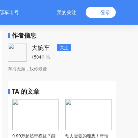
部车市号
我的关注
登录
作者信息
大婉车
关注
1504
作品
车海无涯，找你最爱
TA 的文章
9.99万起还带权益？能
动力更强的理想！奇瑞