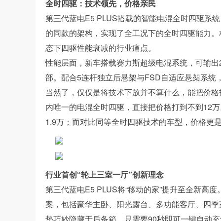
全时四驱：技术领先，价格亲民
第三代蓝电E5 PLUS搭载的智能电混全时四驱系
的同款的架构，实现了全工况下的全时四驱能力。
态下四驱性能衰减的行业痛点。
性能层面，新车搭载赛力斯超级电混系统，可输出27
部。配合5连杆独立后悬架与FSD自适应悬架系
当然了，仅仅是将技术下放并不算什么，能把价格打
内唯一的电混全时四驱，直接把价格打到不到12
1.9万；而对比同等全时四驱技术的车型，价格更
行业首创“轮上三室一厅”创新理念
第三代蓝电E5 PLUS将“移动的家”提升至全新高
案，包括豪华主卧、阳光露台、多功能客厅、四季
垫巧妙隐藏于后备箱，只需要90秒即可一键自动