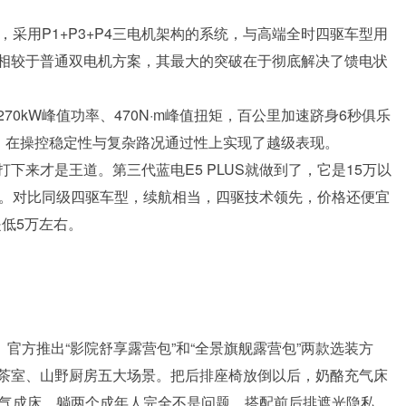
统，采用P1+P3+P4三电机架构的系统，与高端全时四驱车型用
相较于普通双电机方案，其最大的突破在于彻底解决了馈电状
0kW峰值功率、470N·m峰值扭矩，百公里加速跻身6秒俱乐
统，在操控稳定性与复杂路况通过性上实现了越级表现。
下来才是王道。第三代蓝电E5 PLUS就做到了，它是15万以
万。对比同级四驱车型，续航相当，四驱技术领先，价格还便宜
是低5万左右。
度。官方推出“影院舒享露营包”和“全景旗舰露营包”两款选装方
茶室、山野厨房五大场景。把后排座椅放倒以后，奶酪充气床
充气成床，躺两个成年人完全不是问题，搭配前后排遮光隐私