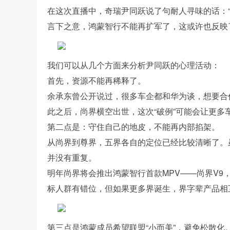
在这次直播中，奇瑞尹同跃说了句耐人寻味的话：
言下之意，鸿蒙智行不能再扩军了，这或许也反映
我们可以从几个方面来分析尹同跃的心理活动：
首先，资源不能再稀释了。
余承东曾公开说过，很多车企都和华为谈，想要合
此之后，尚界横空出世，这次“破例”可能会让更多
第二点是：守住自己的地皮，不能再内部掐架。
从尚界到尊界，五界各自的定位已经比较清晰了。
并没有重复。
明年尚界将会推出鸿蒙智行首款MPV——尚界V
标人群有错位，但如果更多界诞生，界字辈产品相
第三点是鸿蒙成员希望联盟“小而美”，避免松散化