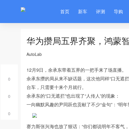
首页
新车
评测
导购
华为攒局五界齐聚，鸿蒙智
AutoLab
12月9日，余承东带着五界的一把手来了场直播。
余承东攒的局从来不缺话题，这次他同样“口无遮拦
0
台车，只需要十来个月就行。
余承东的“口无遮拦”也出现了“人传人”的现象：
0
一向幽默风趣的尹同跃也贡献了不少“金句”：“明
0
赛力斯张兴海也放了狠话：“你们都说明年不客气，