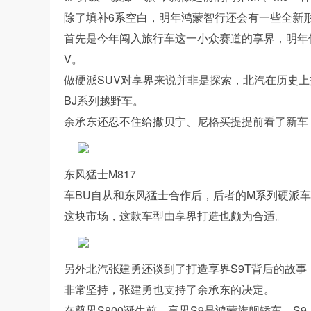
除了填补6系空白，明年鸿蒙智行还会有一些全新形
首先是今年闯入旅行车这一小众赛道的享界，明年他
V。
做硬派SUV对享界来说并非是探索，北汽在历史上
BJ系列越野车。
余承东还忍不住给撒贝宁、尼格买提提前看了新车，
东风猛士M817
车BU自从和东风猛士合作后，后者的M系列硬派
这块市场，这款车型由享界打造也颇为合适。
另外北汽张建勇还谈到了打造享界S9T背后的故
非常坚持，张建勇也支持了余承东的决定。
在尊界S800诞生前，享界S9是鸿蒙旗舰轿车，