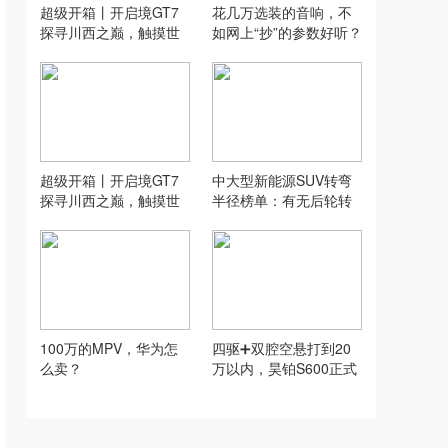
超级开箱丨开启境GT7
花几万选装的音响，不
探寻川西之巅，触摸世
如网上“抄”的参数好听？
界的另一端
超级开箱丨开启境GT7
中大型新能源SUV转弯
探寻川西之巅，触摸世
半径榜单：有无后轮转
界的另一端
向，差距有多大？
100万的MPV，华为怎
四驱➕双腔空悬打到20
么卖？
万以内，昊铂S600正式
上市