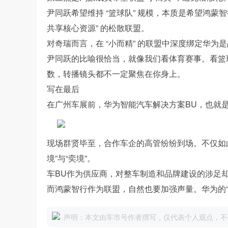
尹同跃希望维持 “篮球队” 规模，本质是希望鸿蒙智
共享核心资源” 的松散联盟。
对奇瑞而言，在 “小而精” 的联盟中深度绑定华
尹同跃的比喻很恰当，就像我们看体育赛事。看篮
数，转播镜头都不一定聚焦在你身上。
写在最后
在广州车展前，华为智能汽车解决方案BU，也就是
现场群贤毕至，合作车企的高管纷纷到场。不仅如
境”与“奕境”。
车BU作为供应商，对整车制造和品牌建设的涉足却
而鸿蒙智行作为联盟，自然也要加强声量。华为的“
声明：本文由车市号作者撰写，仅代表个人观点，不