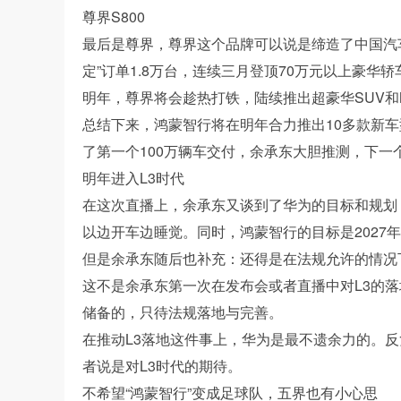
尊界S800
最后是尊界，尊界这个品牌可以说是缔造了中国汽车
定”订单1.8万台，连续三月登顶70万元以上豪华
明年，尊界将会趁热打铁，陆续推出超豪华SUV和
总结下来，鸿蒙智行将在明年合力推出10多款新车型
了第一个100万辆车交付，余承东大胆推测，下一个
明年进入L3时代
在这次直播上，余承东又谈到了华为的目标和规划：从
以边开车边睡觉。同时，鸿蒙智行的目标是2027年
但是余承东随后也补充：还得是在法规允许的情况
这不是余承东第一次在发布会或者直播中对L3的落
储备的，只待法规落地与完善。
在推动L3落地这件事上，华为是最不遗余力的。
者说是对L3时代的期待。
不希望“鸿蒙智行”变成足球队，五界也有小心思