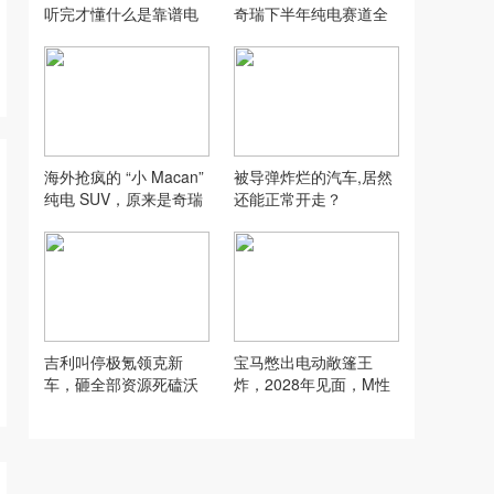
听完才懂什么是靠谱电
奇瑞下半年纯电赛道全
车
面发力
海外抢疯的 “小 Macan”
被导弹炸烂的汽车,居然
纯电 SUV，原来是奇瑞
还能正常开走？
风云 T7
吉利叫停极氪领克新
宝马憋出电动敞篷王
车，砸全部资源死磕沃
炸，2028年见面，M性
尔沃百万豪车
能版有望落地