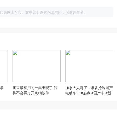
代表网上车市。文中部分图片来源网络，感谢原作者。
暴
拼豆最有用的一集出现了 我
加拿大人嗨了，准备抢购国产
将不会再打开购物软件
电动车！ #热点 #国产车 #新
能源车@肖恩和老爷车