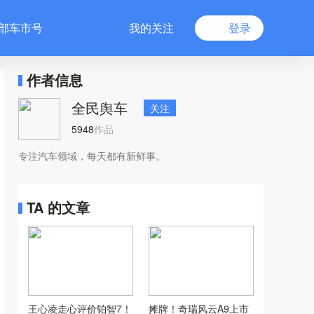
部车市号
我的关注
登录
作者信息
全民舆车
关注
5948
作品
专注汽车领域，每天都有新鲜事。
TA 的文章
王心凌走心评价铂智7！
摊牌！奇瑞风云A9上市