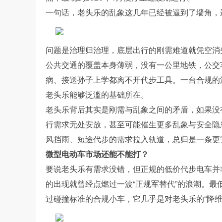
一句话，老头乐的乱象这几年已经被逼到了墙角，
问题是治理归治理，底层出行的刚需难道就凭空消
公共交通的覆盖本身薄弱，没有一公里地铁，公交
病、接送孙子上学都离不开代步工具。一台合规的
老头乐能够泛滥的基础所在。
老头乐背后其实是刚需与乱象之间的矛盾，如果没
行需求无处安放，甚至可能催生更多乱象与安全隐
风挡雨、短途代步的需求拉入轨道，总归是一条更
微型电动车市场还能不能打？
要说老头乐有需求没错，但正规的低价代步电车并非
的出现就曾经点燃过一波“正规军替代”的浪潮。
过碰撞标准的合规小车，它几乎是对老头乐的“降维