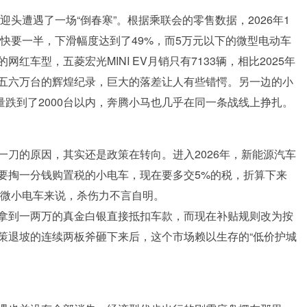
迎头遭遇了一场“倒春寒”。根据乘联会的零售数据，2026年1
了快要一半，下滑幅度达到了49%，而5万元以下的微型电动车
红车型，五菱宏光MINI EV月销只有7133辆，相比2025年
出五六万台的辉煌纪录，巨大的落差让人有些错愕。另一边的小
量跌到了2000台以内，奔腾小马也几乎在同一条战线上挣扎。
刀的原因，其实还是政策在转向。进入2026年，新能源汽车
要掏一分钱购置税的小电车，现在要多交5%的税，折算下来
的微小电车来说，杀伤力不言自明。
拿到一两万的真金白银直接抵扣车款，而现在补贴规则改为按
策退坡的连续两板斧砸下来后，这个市场赖以生存的“低价护城