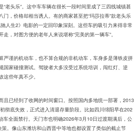
是“老头乐”。这中车车辆在很长一段时间里成了三四线城镇甚
八门，价格却相当诱人。有的商家甚至把“玛莎拉蒂”款老头乐
飞驰人生2》电影的一定回印象深刻。这些车的吸引力来得非常
开走，对图方便的老年人来说堪称“完美的第一辆车”。
算严谨的机动车，也不算合规的非机动车，车身多是薄铁皮拼
规国家碰撞测试。驾驶者大多没受过系统培训，闯红灯、逆
故这些年真不少。
且已经到了收网的时间窗口。按照国内多地统一部署，2013
年初彻底失效，正式进入清退存量阶段。比如四川绵阳早在202
动车全面禁行。天门市也明确2026年3月10日过渡期满后，公
的决策。像山东潍坊和山西晋中等地也都设置了类似的截止节