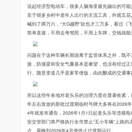
说起经济型电动车，很多人脑海里最先蹦出的可能
至于很多乡村中老年人出行的主流工具，外观五花
喊到了两万六，“大G越野”款也才三万多，看过《
简单直接，不用去考驾照，不用上车牌，交钱就能
问题在于这种车辆长期游离于监管体系之外，既不
接，防撞梁和安全气囊基本是奢望，也没有经过正
行、随意变道几乎是家常便饭，由此酿成的交通事
所以这些年各地对老头乐的治理力度在显著收紧，而
年左右发放的那批过渡期临时号牌大多将在2026
4年就发布通告，2026年1月1日起老头乐等违规电
安交管部门将严格执行全市禁止“五小车辆”上路
点，最晚到2026年4月便停止过渡期运行。