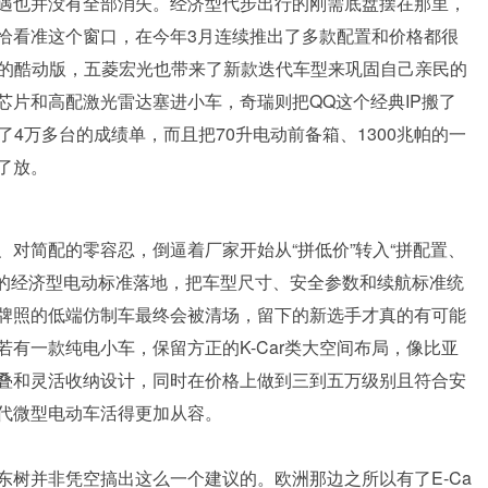
遇也并没有全部消失。经济型代步出行的刚需底盘摆在那里，
恰看准这个窗口，在今年3月连续推出了多款配置和价格都很
级的酷动版，五菱宏光也带来了新款迭代车型来巩固自己亲民的
95芯片和高配激光雷达塞进小车，奇瑞则把QQ这个经典IP搬了
4万多台的成绩单，而且把70升电动前备箱、1300兆帕的一
了放。
对简配的零容忍，倒逼着厂家开始从“拼低价”转入“拼配置、
推出的经济型电动标准落地，把车型尺寸、安全参数和续航标准统
牌照的低端仿制车最终会被清场，留下的新选手才真的有可能
有一款纯电小车，保留方正的K-Car类大空间布局，像比亚
叠和灵活收纳设计，同时在价格上做到三到五万级别且符合安
代微型电动车活得更加从容。
树并非凭空搞出这么一个建议的。欧洲那边之所以有了E-Ca