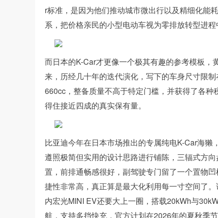
r标准，是因为他们推动城市微出行以及精细化能
系，把价格亲民的小型电动车视为零排放转型进程
而日本的K-Car才更像一个极其有趣的参考模板
来，历经几十年的迭代演化，写下的车身尺寸限制在长
660cc，整备质量不高于特定门槛，并获得了各种
得住接近四成的真实保有量。
比亚迪今年在日本市场推出的专属纯电K-Car海
遵照极简但实用的设计思路进行铺陈，三辐式方向
置，前排通畅感很好，副驾驶专门留了一个置物凹
捷性非常高，真正算是最大化利用每一寸空间了。该车
内宏光MINI EV还要大上一圈，搭载20kWh与30
航，支持多挡快充，官方计划在2026年的夏秋季节