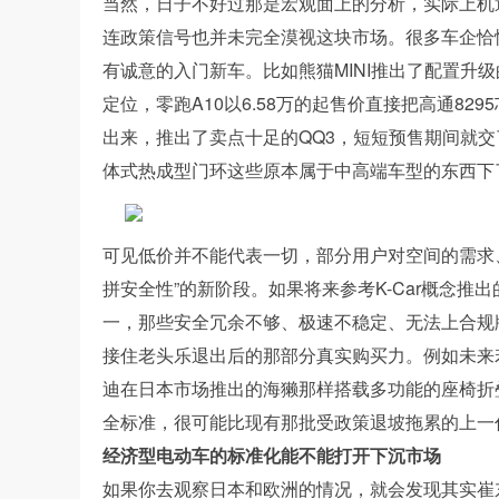
当然，日子不好过那是宏观面上的分析，实际上机
连政策信号也并未完全漠视这块市场。很多车企恰
有诚意的入门新车。比如熊猫MINI推出了配置升
定位，零跑A10以6.58万的起售价直接把高通82
出来，推出了卖点十足的QQ3，短短预售期间就交了
体式热成型门环这些原本属于中高端车型的东西下
可见低价并不能代表一切，部分用户对空间的需求、
拼安全性”的新阶段。如果将来参考K-Car概念
一，那些安全冗余不够、极速不稳定、无法上合规
接住老头乐退出后的那部分真实购买力。例如未来若
迪在日本市场推出的海獭那样搭载多功能的座椅折
全标准，很可能比现有那批受政策退坡拖累的上一
经济型电动车的标准化能不能打开下沉市场
如果你去观察日本和欧洲的情况，就会发现其实崔东