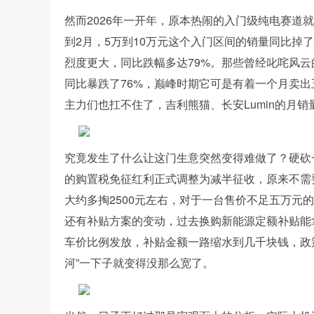
然而2026年一开年，原本热闹的入门级纯电赛道就
到2月，5万到10万元这个入门区间的销量同比掉
烈度更大，同比跌幅多达79%。那些曾经叱咤风云的网
同比暴跌了76%，巅峰时期它可是有着一个月卖
主力们也扛不住了，吉利熊猫、长安Lumin的月销
究竟发生了什么让这门生意突然变得难做了？硬砍一
的购置税免征红利正式调整为减半征收，原来不需
大约多掏2500元左右，对于一台售价不足五万元
还有补贴方案的变动，过去换购新能源定额补贴能
车价比例发放，补贴金额一路缩水到几千块钱，政
河”一下子就变得没那么宽了。