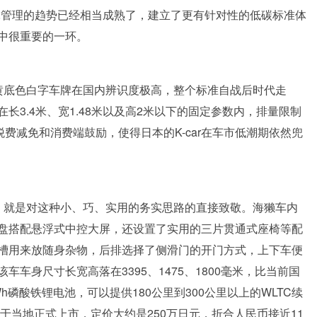
耗管理的趋势已经相当成熟了，建立了更有针对性的低碳标准体
中很重要的一环。
，黄底色白字车牌在国内辨识度极高，整个标准自战后时代走
3.4米、宽1.48米以及高2米以下的固定参数内，排量限制
税费减免和消费端鼓励，使得日本的K-car在车市低潮期依然兜
獭，就是对这种小、巧、实用的务实思路的直接致敬。海獭车内
盘搭配悬浮式中控大屏，还设置了实用的三片贯通式座椅等配
槽用来放随身杂物，后排选择了侧滑门的开门方式，上下车便
车身尺寸长宽高落在3395、1475、1800毫米，比当前国
kWh磷酸铁锂电池，可以提供180公里到300公里以上的WLTC续
于当地正式上市，定价大约是250万日元，折合人民币接近11