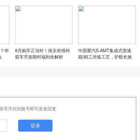
？华
8月购车正当时！南京依维柯
中国重汽S-AMT集成式变速
热
双车齐发限时福利全解析
箱|精工淬炼工艺，护航长效
运营
录车市社区账号即可发表回复
登录