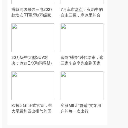
搭载同级最强三电2027
7月车市盘点：火焰中的
款埃安RT重塑9万级家
自主三强，寒冰里的合
轿新标准
资巨头
30万级中大型SUV对
智驾“裸奔”时代结束，这
决：奥迪E7X和问界M7
三家车企率先拿到国家
如何选？
证
欧拉5 GT正式官宣，带
奕派M8让“舒适”贯穿用
大尾翼和四出排气的国
户的每一次出行
产“小钢炮”来了