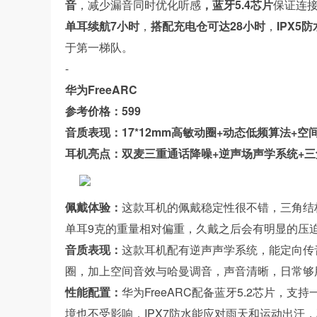
音
，减少漏音同时优化听感
，蓝牙5.4芯片
保证连
单耳续航7小时
，
搭配充电仓可达28小时
，
IPX5防
于第一梯队。
-
华为FreeARC
参考价格：599
音质表现：17*12mm高敏动圈+动态低频算法+空
耳机亮点：双麦三重通话降噪+逆声场声学系统+
佩戴体验：
这款耳机的佩戴稳定性很不错，三角结
单耳9克的重量相对偏重，久戴之后会有明显的压
音质表现：
这款耳机配有逆声声学系统，能定向传音
圈，加上空间音效与哈曼调音，声音清晰，日常够
性能配置：
华为FreeARC配备蓝牙5.2芯片，
境也不受影响，IPX7防水能应对雨天和运动出汗