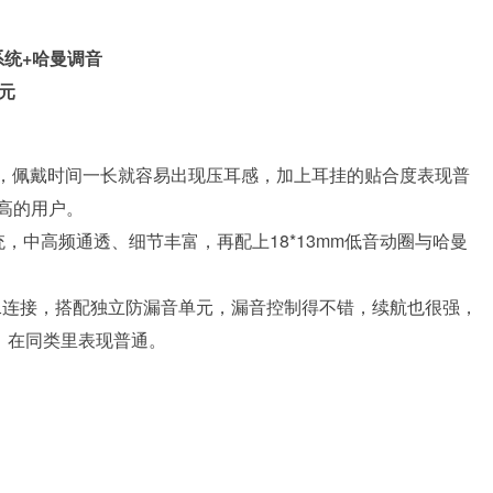
系统+哈曼调音
元
7克，佩戴时间一长就容易出现压耳感，加上耳挂的贴合度表现普
高的用户。
统，中高频通透、细节丰富，再配上18*13mm低音动圈与哈曼
拖二连接，搭配独立防漏音单元，漏音控制得不错，续航也很强，
4，在同类里表现普通。