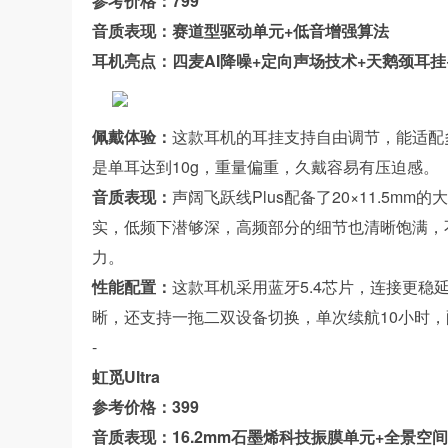
参考价格：799
音质表现：赛道型驱动单元+低音增强算法
耳机亮点：四麦AI降噪+定向声场技术+天鹅颈耳挂+
佩戴体验：
这款耳机的耳挂支持自由调节，能适配
是单耳达到10g，重量偏重，久戴容易有压迫感。
音质表现：
声阔飞跃线Plus配备了20×11.5
实，低频下潜够深，高频部分的细节也清晰饱满，
力。
性能配置：
这款耳机采用蓝牙5.4芯片，连接更
晰，还支持一拖二双设备切换，单次续航10小时，
-
虹觅Ultra
参考价格：399
音质表现：16.2mm石墨烯科技振膜单元+全景空