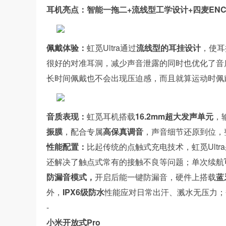
耳机亮点：智能一拖二+流线型工学设计+四麦ENC
佩戴体验：
虹觅Ultra通过
流线型的耳挂设计
，使耳
很好的对准耳洞，减少声音泄露的同时也优化了音
长时间佩戴也不会出现压迫感，而且就算运动时佩
音质表现：
虹觅耳机搭载
16.2mm超大发声单元
，
振膜
，配合专属
高保真调音
，声音细节还原到位，
性能配置：
比起传统的点触式充电技术，虹觅Ultr
还解决了触点式常有的接触不良等问题；单次续航
防漏音模式，
开启后能一键防漏音，硬件上搭载
蓝
外，
IPX6级防水
性能应对日常出汗、溅水无压力；
-
小米开放式Pro