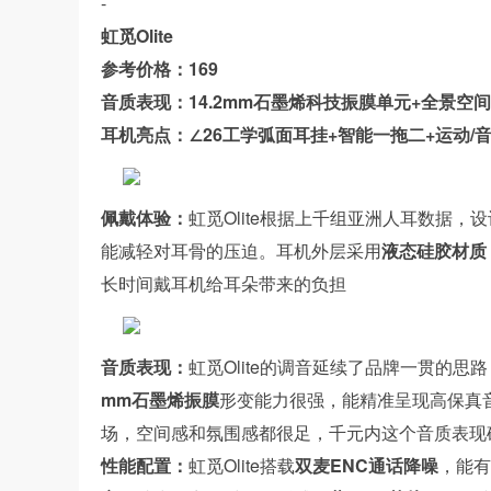
-
虹觅Olite
参考价格：169
音质表现：14.2mm石墨烯科技振膜单元+全景空
耳机亮点：∠26工学弧面耳挂+智能一拖二+运动/
佩戴体验：
虹觅Olite根据上千组亚洲人耳数据，
能减轻对耳骨的压迫。耳机外层采用
液态硅胶材质
长时间戴耳机给耳朵带来的负担
音质表现：
虹觅Olite的调音延续了品牌一贯的
mm石墨烯振膜
形变能力很强，能精准呈现高保真
场，空间感和氛围感都很足，千元内这个音质表现
性能配置：
虹觅Olite搭载
双麦ENC通话降噪
，能有