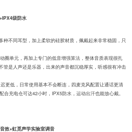
IPX4级防水
多种不同耳型，加上柔软的硅胶材质，佩戴起来非常稳固，只
mm的大动圈单元，再加上专门的低音增强算法，整体音质表现很扎
不管是人声还是乐器，出来的声音都沉稳厚实，听感很有冲击
稳延迟更低，日常使用基本不会断连，四麦克风配置让通话更清
配合充电仓可达42小时，IPX5防水，运动出汗也能放心戴。
间音效+虹觅声学实验室调音