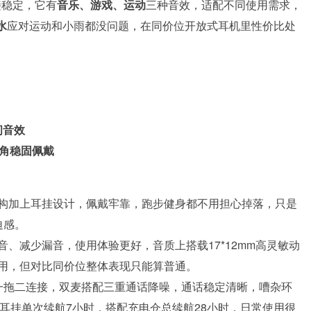
接稳定，它有
音乐、游戏、运动
三种音效，适配不同使用需求，
水
应对运动和小雨都没问题，在同价位开放式耳机里性价比处
间音效
三角稳固佩戴
构加上耳挂设计，佩戴牢靠，跑步健身都不用担心掉落，只是
迫感。
、减少漏音，使用体验更好，音质上搭载17*12mm高灵敏动
用，但对比同价位整体表现只能算普通。
支持一拖二连接，双麦搭配三重通话降噪，通话稳定清晰，嘈杂环
，耳挂单次续航7小时，搭配充电仓总续航28小时，日常使用很