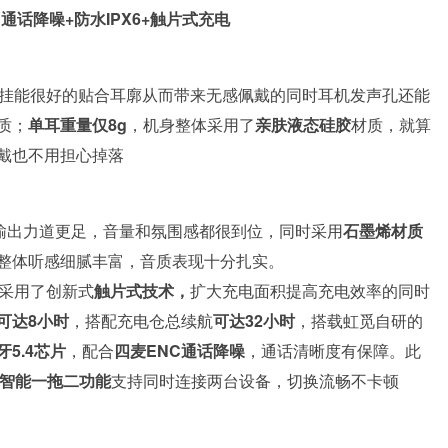
通话降噪+防水IPX6+触片式充电
挂能很好的贴合耳廓从而带来无感佩戴的同时耳机发声孔还能
质；
单耳重量仅8g
，机身整体采用了
亲肤液态硅胶
材质，就算
戴也不用担心掉落
输出力道更足，音量和氛围感都很到位，同时采用
石墨烯材质
整体听感细腻丰富，音质表现十分扎实。
a采用了创新式
触片式技术，
扩大充电面积提高充电效率的同时
可达8小时
，搭配充电仓总续航
可达32小时
，搭载虹觅自研的
牙5.4芯片
，配合
四麦ENC通话降噪
，通话清晰度有保障。此
智能一拖二功能
支持同时连接两台设备，切换流畅不卡顿