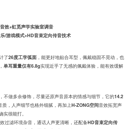
间音效+虹觅声学实验室调音
音乐/游戏模式+HD音束定向传音技术
设计了
26度工学弧面
，能更好地贴合耳型，佩戴稳固不晃动，也
，
单耳重量仅有6.8g
实现近乎了无感的佩戴体验，能有效缓解
思路，不做多余修饰，尽量还原声音原本的情感与细节，它的
14.2
音质，人声细节也格外细腻，再加上
H-ZONG空间
音效拓宽声
确实很能打。
效过滤环境杂音，通话人声更清晰，还配备
HD音束定向传