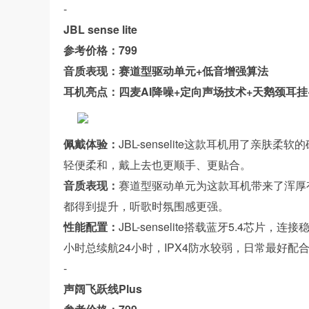
-
JBL sense lite
参考价格：799
音质表现：赛道型驱动单元+低音增强算法
耳机亮点：四麦AI降噪+定向声场技术+天鹅颈耳挂+
佩戴体验：
JBL-senselite这款耳机用了亲
轻便柔和，戴上去也更顺手、更贴合。
音质表现：
赛道型驱动单元为这款耳机带来了浑厚
都得到提升，听歌时氛围感更强。
性能配置：
JBL-senselite搭载蓝牙5.4
小时总续航24小时，IPX4防水较弱，日常最好配
-
声阔飞跃线Plus