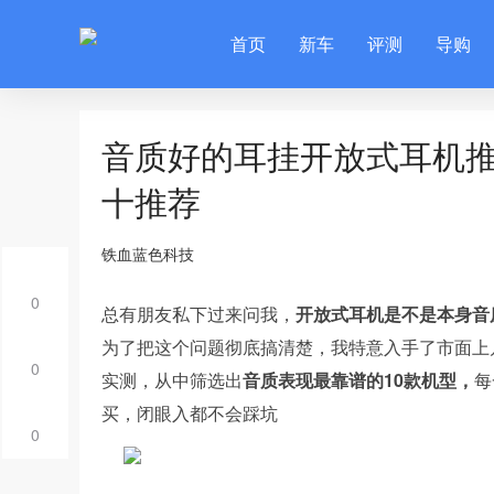
首页
新车
评测
导购
音质好的耳挂开放式耳机
十推荐
铁血蓝色科技
0
总有朋友私下过来问我，
开放式耳机是不是本身音
为了把这个问题彻底搞清楚，我特意入手了市面上
0
实测，从中筛选出
音质表现最靠谱的10款机型，
每
买，闭眼入都不会踩坑
0