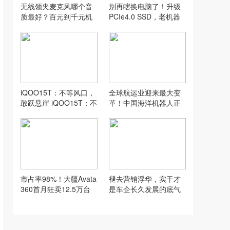
无线领夹麦克风哪个音
别再瞎换电脑了！升级
质最好？百元到千元机
PCIe4.0 SSD，老机器
型保姆级选购指南！
直接原地复活
iQOO15T：不等风口，
全球航运业迎来最大变
敢跃悬崖 iQOO15T：不
革！中国海洋机器人正
等风口，敢跃悬崖#iQO
在改写行业规则！#全球
O15T @iQOO手机 #一
航运业迎 #机器人
年一度高考祝福大赛开
始了
市占率98%！大疆Avata
褪去营销浮华，实干才
360首月狂卖12.5万台
是车企长久发展的底气
大疆 Avata360 首月狂
褪去营销浮华，实干才
卖 12.5 万台，精准攻克
是车企长久发展的底气#
行业痛点拉低入门门
魏总探店全是干货 #魏