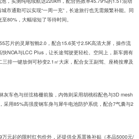
池，实测纯电续航达220km，配合热效率45.79%的1.5T混动
味着城市通勤可以实现“一周一充”，长途旅行也无需频繁补能。同
%充至80%，大幅缩短了等待时间。
芯片的灵犀智舱2.0，配合15.6英寸2.5K高清大屏，操作流
快NOA与LCC Plus，让长途驾驶更轻松。空间上，新车拥有
m，二三排一键放倒可秒变2.1㎡大床，配合女王副驾、座椅按摩及
灰车色与丝弦格栅前脸，内饰则采用胡桃棕配色与3D mesh
采用85%高强度钢车身与犀牛电池防护系统，配合7气囊与2
99万元起的限时红包价外，还提供全系置换补贴（本品5000元/