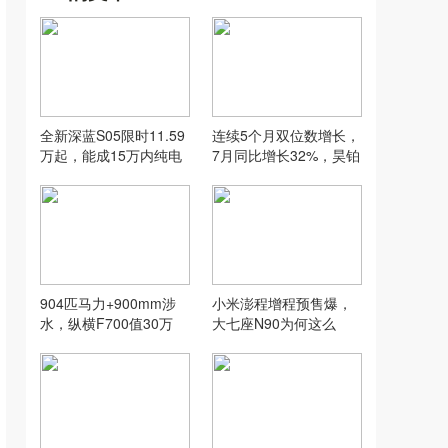
全新深蓝S05限时11.59
连续5个月双位数增长，
万起，能成15万内纯电
7月同比增长32%，昊铂
SUV新卷王吗？
埃安为何能逆势增长
904匹马力+900mm涉
小米澎程增程预售爆，
水，纵横F700值30万
大七座N90为何这么
吗？
火？