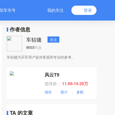
部车市号
我的关注
登录
作者信息
车轱辘
关注
9003
作品
车轱辘为买车用户提供客观和专业的参考。
风云T9
指导价：
11.99-19.39万
报价
图片
参配
TA 的文章