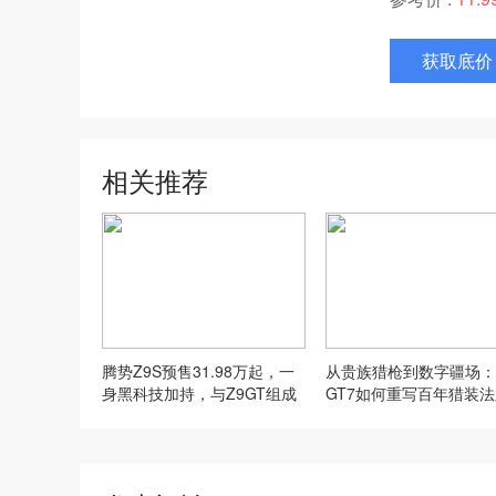
获取底价
相关推荐
腾势Z9S预售31.98万起，一
从贵族猎枪到数字疆场：
身黑科技加持，与Z9GT组成
GT7如何重写百年猎装
旗舰双子星