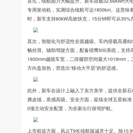
首先，续航能力大幅提升。新车搭载32.66kWh大电
专用发动机，实测综合续航可达1800km。这意
时，新车支持80kW高效快充，15分钟即可从30
其次，智能化与舒适性全面越级。车内搭载高通8255
畅丝滑。辅助驾驶方面，配备猎鹰500系统，支持高
1930mm越级车宽，二排腿部空间最大1019m
方向盘加热，营造出“移动大平层”的舒适感。
此外，新车在设计上融入了东方美学，提供全新石林
麂皮绒，质感高级。安全方面，延续全球五星标准，
0项主动安全配置，为全家出行保驾护航。
上市权益方面，风云T9长续航版诚意十足。除10.