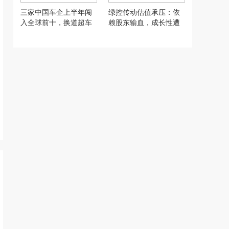
三家中国车企上半年闯
绿控传动估值承压：依
入全球前十，换道超车
赖股东输血，成长性遭
如何改写全球汽车格局
拷问