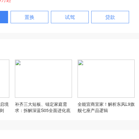
置换
试驾
贷款
启境
补齐三大短板、锚定家庭需
全能宜商宜家！解析东风L9旗
法则
求：拆解深蓝S05全面进化底
舰七座产品逻辑
层逻辑