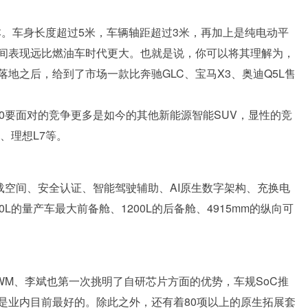
版本。车身长度超过5米，车辆轴距超过3米，再加上是纯电动平
间表现远比燃油车时代更大。也就是说，你可以将其理解为，
地之后，给到了市场一款比奔驰GLC、宝马X3、奥迪Q5L售
0要面对的竞争更多是如今的其他新能源智能SUV，显性的竞
8、理想L7等。
载空间、安全认证、智能驾驶辅助、AI原生数字架构、充换电
的量产车最大前备舱、1200L的后备舱、4915mm的纵向可
WM、李斌也第一次挑明了自研芯片方面的优势，车规SoC推
级等，是业内目前最好的。除此之外，还有着80项以上的原生拓展套