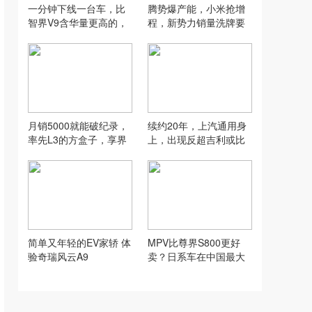
一分钟下线一台车，比
腾势爆产能，小米抢增
智界V9含华量更高的，
程，新势力销量洗牌要
是它的芜湖工厂
在8月发生？
月销5000就能破纪录，
续约20年，上汽通用身
率先L3的方盒子，享界
上，出现反超吉利或比
G9在100万没对手？
亚迪的机会？
简单又年轻的EV家轿 体
MPV比尊界S800更好
验奇瑞风云A9
卖？日系车在中国最大
的麻烦，可能要来了