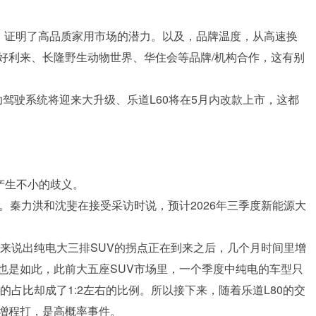
万，证明了高品质家用市场的潜力。以及，品牌温度，从高速换
好利来、长隆野生动物世界、华住会等品牌/机构合作，这有别
辅助驾驶系统将迎来大升级、乐道L60将在5月内改款上市，这都
产生不小的歧义。
。秦力洪和沈斐在接受采访时说，预计2026年三季度新能源大
蔚来说出纯电大三排SUV的拐点正在到来之后，几个月时间里增
也是如此，此前大五座SUV市场里，一个季度中纯电的车型只
的占比却成了1:2左右的比例。所以接下来，随着乐道L80的交
增程打，是高概率事件。