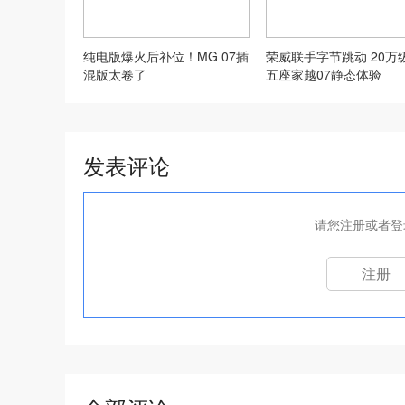
纯电版爆火后补位！MG 07插
荣威联手字节跳动 20万
混版太卷了
五座家越07静态体验
发表评论
请您注册或者登
注册