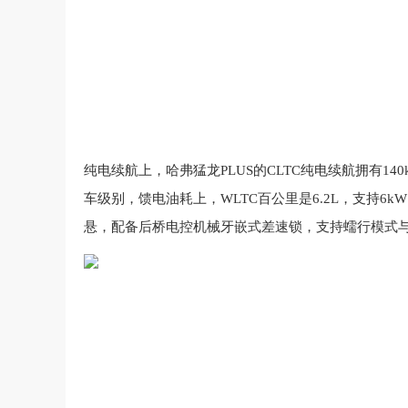
纯电
续航
上
，
哈弗
猛龙
P
L
U
S
的
C
L
T
C
纯电
续航
拥有
1
4
0
车
级别
，
馈电
油耗
上
，
W
L
T
C
百公里
是
6
.
2
L
，
支持
6
k
W
悬
，配备后桥电控机械牙嵌式差速锁，支持蠕行模式