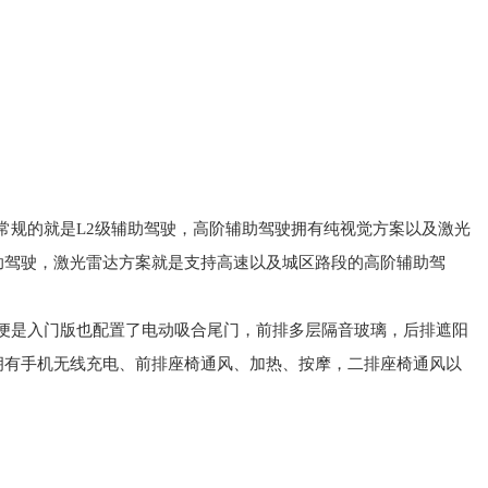
常规
的
就是
L
2
级
辅助驾驶
，
高阶
辅助
驾驶
拥有
纯
视觉
方案
以及
激光
助驾驶
，
激光雷达
方案
就是
支持
高速
以及
城区
路段
的
高阶
辅助驾
便
是
入门版
也
配置
了
电动
吸
合
尾门
，
前排
多
层
隔音
玻璃
，
后排
遮阳
拥有
手机无线充电
、
前排
座椅
通风
、
加热
、
按摩
，
二排
座椅
通风
以