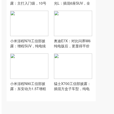
露：主打入门级，10号
光L：插混6座SUV，全
上市，或5.98万？
系纯电续航260km
小米澎程N70工信部披
奥迪E7X：对比问界M6
露：增程SUV，纯电续
纯电版后，更显得平价
航270km、380km
豪华了
小米澎程N90工信部披
猛士X700工信部披露：
露：东安动力1.5T增程
插混方盒子车型，纯电
器，纯电续航370km
续航228km、285km