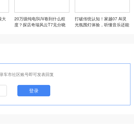
级大
20万级纯电SUV卷到什么程
打破传统认知！家越07 AI灵
度？探店奇瑞风云T7见分晓
光氛围灯体验，听懂音乐还能
看懂路况？
录车市社区账号即可发表回复
登录