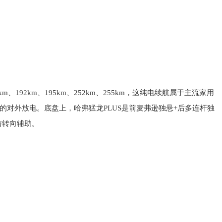
k
m
、
192km、1
9
5
k
m
、
2
5
2
k
m
、
2
5
5
k
m
，
这
纯电
续航
属于
主流
家用
的
对外
放电
。
底盘
上
，
哈弗
猛龙
P
L
U
S
是
前
麦弗逊
独悬
+
后
多连杆
独
与转向辅助。