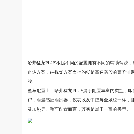
哈弗
猛龙
P
L
U
S根据
不同
的
配置
拥有
不同
的
辅助驾驶
，
雷达
方案
，
纯
视觉
方案
支持
的
就是
高速
路段
的
高阶
辅
驶
。
整车
配置
上
，
哈弗
猛龙
P
L
U
S
属于
配置
丰富
的
类型
，
即
帘
，
雨量
感应
雨刮器
，
仪表
以及
中控屏
全系
也
一样
，
及
加热
等
。
整车
配置
而言
，
其实
是
属于
丰富
的
类型
。