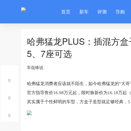
首页
新车
评测
导购
哈弗猛龙PLUS：插混方盒
5、7座可选
车侃锋说
0
哈弗
猛龙
消费者
应该
就
不陌生
，
如今
哈弗
猛龙
的
“大哥
官方指导售价16.98万元起，限时焕新价为16.18万起
（
0
其实
属于
个性
鲜明
的
车型
，
方盒子
造型
就
足够
经典
，
5
0