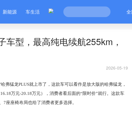
新能源
车生活
全
子车型，最高纯电续航255km，
2026-05-19
”哈弗
猛龙
P
L
U
S
就
上市
了
，
这款车
可以
看作
是
放大
版
的
哈弗
猛龙
，
16.18万元-20.18万元）
，消费者看后面的“限时价”就行。
这款车
、
7
座
座椅
布局
也
给
了
消费者
更多
选择
。