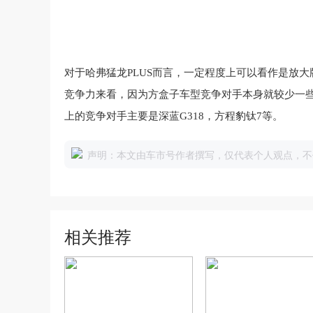
对于
哈弗
猛龙
P
L
U
S
而言
，
一定
程度
上
可以
看作
是
放大
竞争力
来看
，
因为
方盒子
车型
竞争对手
本身
就
较少
一
上
的
竞争对手
主要
是
深蓝
G
3
1
8
，
方程豹
钛
7
等
。
声明：本文由车市号作者撰写，仅代表个人观点，不
相关推荐