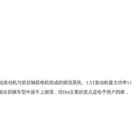
T混动发动机与前后轴双电机组成的插混系统
。
1
.
5
T
发动机
最大
功率
1
1
能
在
四驱
车型
中
谈不上
很强
，
但
H
i
4
主要
的
卖点
是
给予
用户
四驱
，