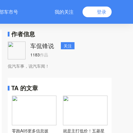
部车市号
我的关注
登录
作者信息
车侃锋说
关注
1183
作品
侃汽车事，说汽车闻！
TA 的文章
零跑A05更多信息披
就是主打低价！五菱星