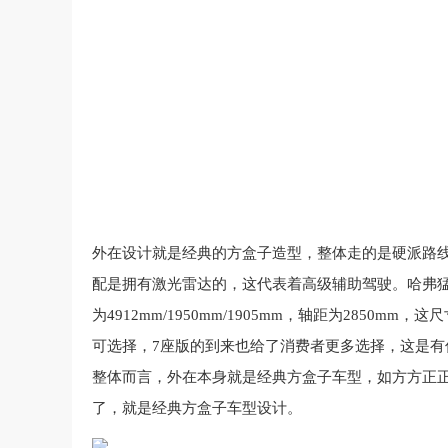
外在
设计
就是
经典
的
方盒子
造型
，
整体
走
的
是
硬派
路
配
是
拥有
激光雷达
的
，
这
代表着
高级
辅助
驾驶
。
哈弗
为4912mm/1950mm/1905mm，轴距为2850mm
，
这
尺
可
选择
，
7
座
版
的
到来
也
给
了
消费者
更多
选择
，
这是
有
整体而言，外在
本身
就是
经典
方盒子
车型
，
如
方方正
了
，
就是
经典
方盒子
车型
设计
。