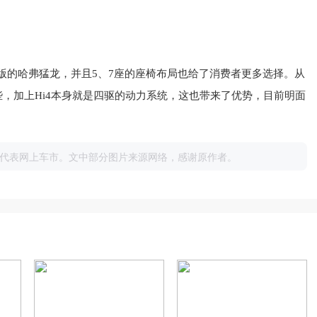
版
的
哈弗
猛龙
，
并且
5
、
7
座
的
座椅
布局
也
给
了
消费者
更多
选择
。
从
些
，
加上
H
i
4
本身
就是
四驱
的
动力
系统
，这也带来了优势，
目前
明面
代表网上车市。文中部分图片来源网络，感谢原作者。