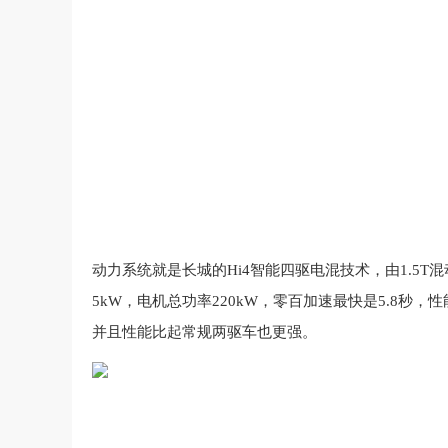
动力系统
就是
长城
的Hi4智能四驱电混技术，由1.5
5
k
W
，
电机
总
功率
2
2
0
k
W
，
零百
加速
最快
是
5
.
8
秒
，
性
并且
性能
比起
常规
两驱车
也
更强
。