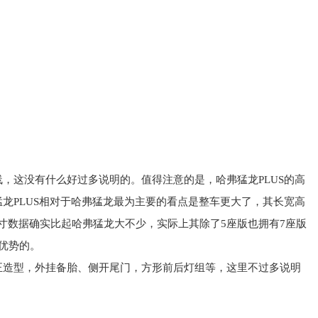
线
，
这
没有
什么
好
过多
说明
的
。
值得注意的是
，
哈弗
猛龙
P
L
U
S
的
高
猛龙
P
L
U
S
相对于
哈弗
猛龙
最为
主要
的
看点
是
整车
更大
了
，
其
长宽高
寸
数据
确实
比起
哈弗
猛龙
大
不少
，
实际上
其
除
了
5
座
版
也
拥有
7
座
版
优势
的
。
正
造型
，
外挂
备胎
、
侧
开
尾门
，
方形
前后
灯组
等
，
这里
不
过多
说明