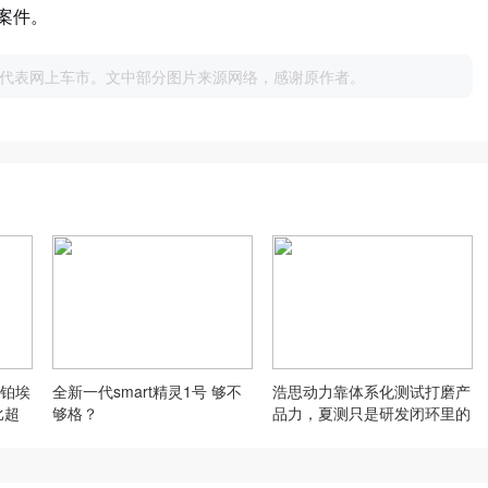
案件。
代表网上车市。文中部分图片来源网络，感谢原作者。
铂埃
全新一代smart精灵1号 够不
浩思动力靠体系化测试打磨产
比超
够格？
品力，夏测只是研发闭环里的
一环