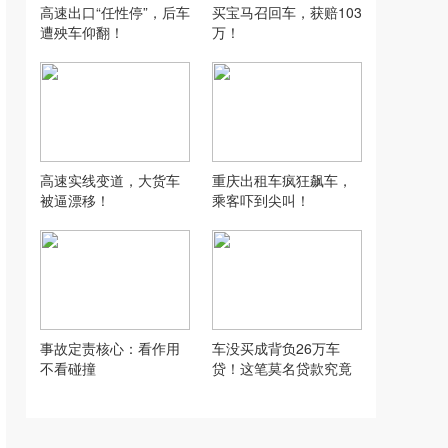
高速出口“任性停”，后车
买宝马召回车，获赔103
遭殃车仰翻！
万！
高速实线变道，大货车
重庆出租车疯狂飙车，
被逼漂移！
乘客吓到尖叫！
事故定责核心：看作用
车没买成背负26万车
不看碰撞
贷！这笔莫名贷款究竟
该谁买单？