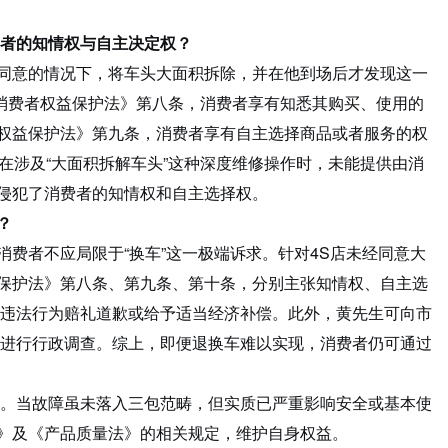
费者的知情权与自主决定权？
同意的情况下，将车头大面积拆除，并在他到场后才发现这一
据《消费者权益保护法》第八条，消费者享有知悉其购买、使用的
权益保护法》第九条，消费者享有自主选择商品或者服务的权
但在涉及“大面积拆解车头”这种深度维修操作时，未能提供由消
侵犯了消费者的知情权和自主选择权。
？
费者不应局限于“换车”这一极端诉求。针对4S店未经同意大
保护法》第八条、第九条、第十条，分别主张知情权、自主选
序违法行为赔礼道歉或给予适当经济补偿。此外，黄先生可向市
为进行行政调查。综上，即便退换车难以实现，消费者仍可通过
板”。当故障虽未落入三包范畴，但实质已严重影响安全或基本使
》及《产品质量法》的相关规定，维护自身权益。