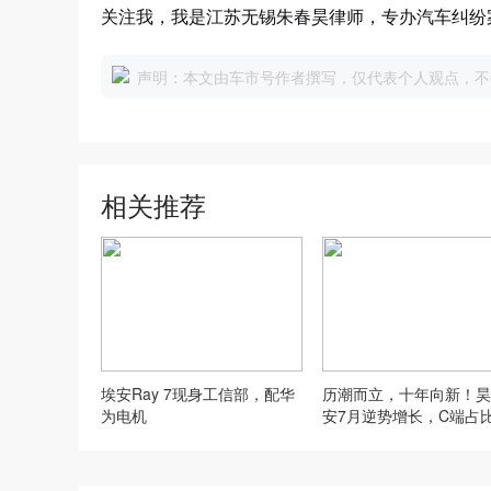
关注我，我是江苏无锡朱春昊律师，专办汽车纠纷
声明：本文由车市号作者撰写，仅代表个人观点，不
相关推荐
埃安Ray 7现身工信部，配华
历潮而立，十年向新！昊
为电机
安7月逆势增长，C端占
八成