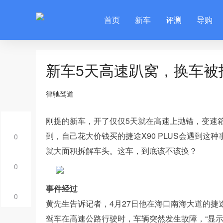
首页
新车
评测
导购
新车5天高速趴窝，换车被
律驰驾道
刚提的新车，开了仅仅5天就在高速上抛锚，变速
到，自己花大价钱买的捷途X90 PLUS会遇到这
0
就大面积拆解车头。这车，到底该不该换？
0
事件经过
0
黄先生告诉记者，4月27日他在海口南海大道的捷途汽
驾车在高速公路行驶时，车辆突然发生故障，“显