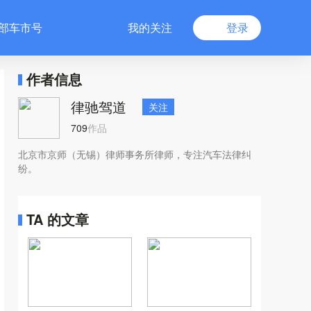
部车市号
我的关注
登录
作者信息
律驰驾道
关注
709
作品
北京市京师（无锡）律师事务所律师，专注汽车法律纠
纷。
TA 的文章