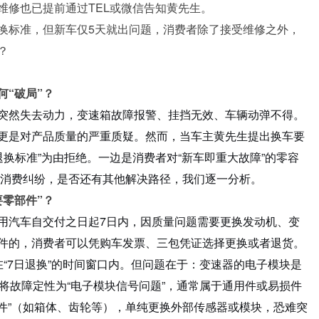
维修也已提前通过TEL或微信告知黄先生。
换标准，但新车仅5天就出问题，消费者除了接受维修之外，
？
何“破局”？
突然失去动力，变速箱故障报警、挂挡无效、车辆动弹不得。
更是对产品质量的严重质疑。然而，当车主黄先生提出换车要
退换标准”为由拒绝。一边是消费者对“新车即重大故障”的零容
场消费纠纷，是否还有其他解决路径，我们逐一分析。
零部件”？
用汽车自交付之日起7日内，因质量问题需要更换发动机、变
件的，消费者可以凭购车发票、三包凭证选择更换或者退货。
“7日退换”的时间窗口内。但问题在于：变速器的电子模块是
店将故障定性为“电子模块信号问题”，通常属于通用件或易损件
部件”（如箱体、齿轮等），单纯更换外部传感器或模块，恐难突