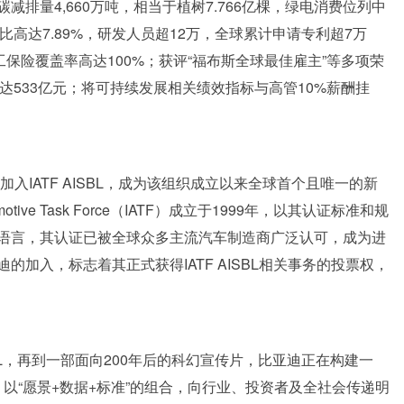
排量4,660万吨，相当于植树7.766亿棵，绿电消费位列中
占比高达7.89%，研发人员超12万，全球累计申请专利超7万
工保险覆盖率高达100%；获评“福布斯全球最佳雇主”等多项荣
额达533亿元；将可持续发展相关绩效指标与高管10%薪酬挂
入IATF AISBL，成为该组织成立以来全球首个且唯一的新
motive Task Force（IATF）成立于1999年，以其认证标准和规
语言，其认证已被全球众多主流汽车制造商广泛认可，成为进
加入，标志着其正式获得IATF AISBL相关事务的投票权，
ISBL，再到一部面向200年后的科幻宣传片，比亚迪正在构建一
，以“愿景+数据+标准”的组合，向行业、投资者及全社会传递明