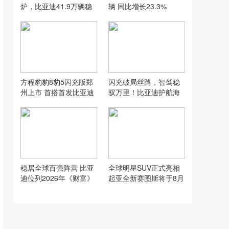
炉，比亚迪41.9万辆稳
辆 同比增长23.3%
居榜首
方程豹豹8豹5闪充版郑
闪充破局丝路，智驾稳
州上市 首搭首发比亚迪
驭万里！比亚迪护航海
云辇-P Ultra
上新丝路
稳居全球百强阵营 比亚
全球明星SUV正式亮相
迪位列2026年《财富》
起亚全新赛图斯将于8月
世界500强第91位
13日开启预售