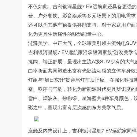
不仅如此，吉利银河星舰7 EV远航家还具备更强的
营、户外餐饮、影音娱乐等多元场景下的用电需求
还可以为其他车辆提供补能支持。对于家庭用户而
化为更具生活属性的移动能量中心。
涟漪美学、中正大气，全球审美引领主流纯电SU
吉利银河星舰7 EV远航家沿承银河家族“涟漪美
挺阔、端正舒展，呈现出主流A级SUV少有的大气
曲率折面共同塑造出富有光影流动感的立体车身效
灯组与“旭日东升”贯穿尾灯前后呼应，在强化科技
蓄、秩序与气韵，转化为新能源时代更具辨识度的设
雪白、烟波灰、拂柳绿、星海蓝共6种车身颜色，
彩之中，呈现出富有层次感的东方美学气质。
座舱及内饰设计上，吉利银河星舰7 EV远航家同