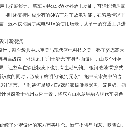
用电拓展能力。新车支持3.3kW对外放电功能，可轻松满足露
；同时还支持同级少有的6kW车对车放电功能，在紧急情况下
言，这不仅拓展了纯电SUV的使用场景，从单一的交通工具进
V设计新潮流
学”设计，融合经典中式审美与现代智电科技之美，整车姿态高大
感与高级感。外观采用“润玉流光”车身型面设计，由多个不同
果，让整车在静止状态下也拥有生动气韵。“银河涟漪”贯穿式
辨识度的同时，形成了鲜明的“银河元素”，把中式审美中的含
计语言。吉利银河星舰7 EV远航家提供墨影黑、流月银、初
设计灵感源于杭州西湖十景，将东方山水意境融入现代车身色
样延续了外观设计的东方审美理念。新车提供星舰灰、映雪白、