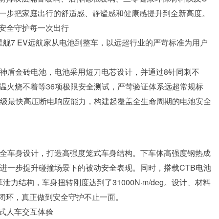
家进一步把家庭出行的舒适感、静谧感和健康感提升到全新高度。
域安全守护每一次出行
星舰7 EV远航家从电池到整车，以远超行业的严苛标准为用户
配神盾金砖电池，电池采用短刀电芯设计，并通过8针同刺不
℃高温火烧不着等36项极限安全测试，严苛验证体系远超常规标
ms同级最快高压断电响应能力，构建起覆盖全生命周期的电池安全
安全车身设计，打造高强度笼式车身结构。下车体高强度钢热成
a，进一步提升碰撞场景下的被动安全表现。同时，搭载CTB电池
力结构，车身扭转刚度达到了31000N·m/deg。设计、材料
闭环，真正做到安全守护不止一面。
浸式人车交互体验