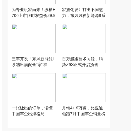
为专业玩家而来！纵横F
家族化设计打出不同魅
700上市限时权益价29.9
力，东风风神新能源8系
9万元起!
双车齐发
三车齐发！东风新能源L
百万超跑技术同源，腾
系端出满配全“家”福
势Z9S正式开启预售
一张让出的订单，读懂
月销41.9万辆，比亚迪
中国车企出海格局!
领跑7月中国车企销量榜