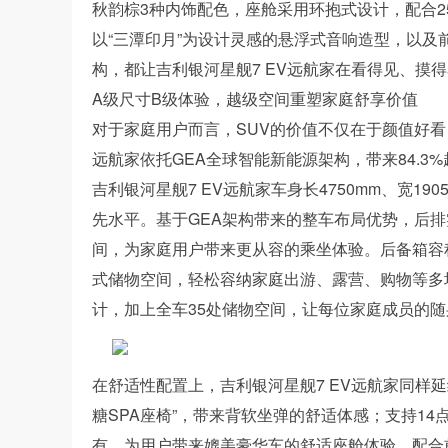
秋韵棕3种内饰配色，座舱采用环抱式设计，配合2
以“三潭印月”为设计灵感的悬浮式音响造型，以
构，都让吉利银河星舰7 EV远航家在看得见、摸
A级尺寸B级体验，越级空间重塑家庭舒享价值
对于家庭用户而言，SUV的价值不仅在于颜值好看
远航家依托GEA全球智能新能源架构，带来84.3
吉利银河星舰7 EV远航家车身长4750mm、宽190
先水平。基于GEA架构带来的整车布局优势，后
间，为家庭用户带来更从容的乘坐体验。后备箱容积5
式储物空间，轻松容纳家庭出游、露营、购物等多
计，加上全车35处储物空间，让每位家庭成员的
在舒适性配置上，吉利银河星舰7 EV远航家同样
糖SPA座椅”，带来背软坐弹的舒适体感；支持14
有，为用户带来媲美豪华车的舒适座舱体验。配合