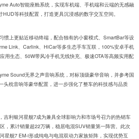
yme Auto智能座舱系统，实现车机端、手机端和云端的无感融
大尺寸HUD等科技配置，打造更具沉浸感的数字交互空间。
互习惯上更贴近移动终端，配合独有的小窗模式、SmartBar等设
ink、Carlink、HiCar等多生态手车互联，100%安卓手机
端应用生态、50W带风冷手机无线快充、极速OTA等高频实用配
lyme Sound无界之声音响系统，对标顶级豪华音响，并参考国
一头枕音响等豪华配置，进一步强化了整车的科技感与品质
，吉利银河星舰7成为兼具全球影响力和市场号召力的热销车
地区，累计销量超22万辆，稳居电混SUV销量第一阵营。此次
河星舰7 EM-i形成纯电与电混双动力家族矩阵，实现优势互