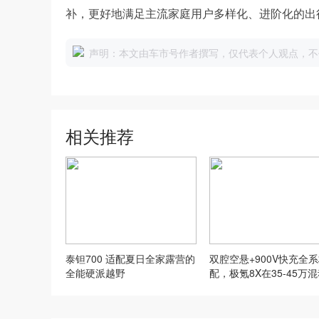
补，更好地满足主流家庭用户多样化、进阶化的出
声明：本文由车市号作者撰写，仅代表个人观点，不
相关推荐
泰钽700 适配夏日全家露营的
双腔空悬+900V快充全
全能硬派越野
配，极氪8X在35-45万混
UV为什么是必选项