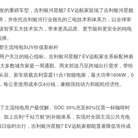
发的重磅车型，吉利银河星舰7 EV远航家延续了吉利银河星舰
力优势，并依托吉利银河行业领先的三电技术和体系力，以全球审
级智享五大技术实力，带来更高品质、更节能和更安全的纯电
选择。
塑主流纯电SUV价值新标杆
用户关注的核心指标。吉利银河星舰7 EV远航家全系标配神盾
覆盖大多数城市家庭一周通勤、周末郊游乃至跨城出行需求，带给
容。新车搭载吉利雷霆11合1智能电驱，最大功率160kW，0
.4kWh，每公里使用成本仅4分钱，兼顾强劲动力和能耗经济性。
了主流纯电用户最优解。SOC 30%充至80%仅需一杯咖啡时
。加上吉利“千站万桩“的补能体系，实现对全国主流公共充电
假日临时出行，吉利银河星舰7 EV远航家都能显著降低等待成