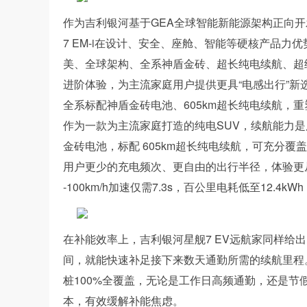
作为吉利银河基于GEA全球智能新能源架构正向开
7 EM-i在设计、安全、座舱、智能等硬核产品
美、全球架构、全系神盾金砖、超长纯电续航、超
进阶体验，为主流家庭用户提供更具“电感出行”新
全系标配神盾金砖电池、605km超长纯电续航，重
作为一款为主流家庭打造的纯电SUV，续航能力是
金砖电池，标配 605km超长纯电续航，可充分
用户更少的充电频次、更自由的出行半径，体验更从
-100km/h加速仅需7.3s，百公里电耗低至12
在补能效率上，吉利银河星舰7 EV远航家同样给出
间，就能快速补足接下来数天通勤所需的续航里程
桩100%全覆盖，无论是工作日高频通勤，还是节
本，有效缓解补能焦虑。