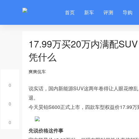
首页
新车
评测
导购
17.99万买20万内满配S
凭什么
爽爽侃车
0
说实话，国内新能源SUV这两年卷得让人眼花缭
退。
0
今天昊铂S600正式上市，四款车型权益价17.99
0
先说价格这件事