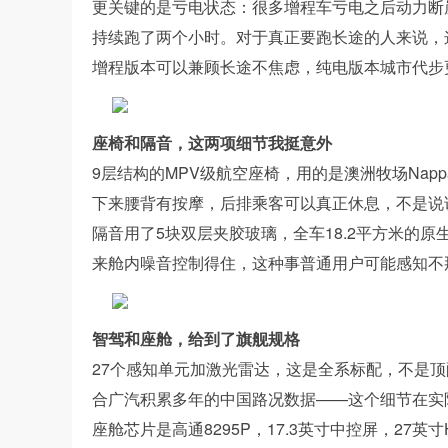
更关键的是亏电状态：很多增程车亏电之后动力断崖，昊
持续跑了两个小时。对于真正要跑长途的人来说，
增程版本可以兼顾长途不焦虑，纯电版本城市代步
座椅和隔音，这两项细节我挺意外
9层结构的MPV级航空座椅，用的是澳洲牧场Nap
下来腰背有按摩，后排乘客可以真正休息，不是说
隔音用了5块双层夹胶玻璃，全车18.2平方米的
来舱内噪音控制得住，这种事普通用户可能感知不
智驾和座舱，给到了旗舰规格
27个感知单元加激光雷达，这是全系标配，不是顶配
合广汽积累多年的中国路况数据——这个细节在实
座舱芯片是高通8295P，17.3英寸中控屏，27