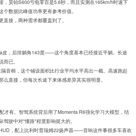
铂S600亏电零百是5.6秒，而且实测在165km/h时速下
这个数据比峰值功率更有参考价值。
更直接，两种需求都覆盖到了。
pa皮，后排躺角143度——这个角度基本已经接近平躺。长途
说而已。
原生隔音棉，这个铺设面积比行业平均水平高出一截。高速跑起
那么直接，但每次长途下来体感差异其实很明显。
才有。智驾系统背后用了Momenta R6强化学习大模型，结
际驾驶中对"懂路"程度影响挺大的。
英寸HUD，配上比利时普瑞姆22扬声器——音响这件事很多车喜欢