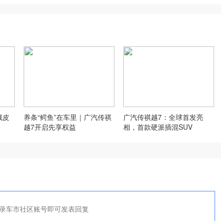
藏皮
养条“鳄鱼”在车里｜广汽传祺
广汽传祺越7：全球首发亮
越7开启先享权益
相，首款硬派插混SUV
录车市社区账号即可发表回复