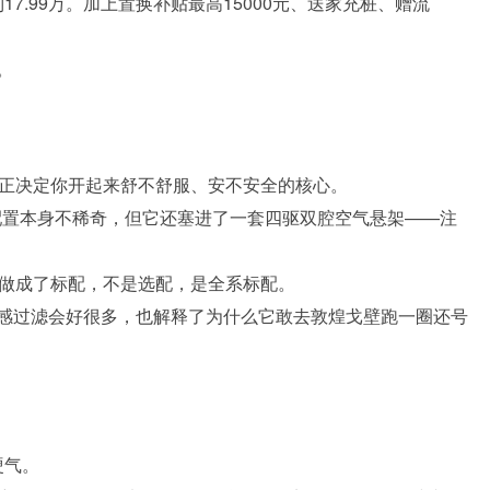
17.99万。加上置换补贴最高15000元、送家充桩、赠流
。
真正决定你开起来舒不舒服、安不安全的核心。
个配置本身不稀奇，但它还塞进了一套四驱双腔空气悬架——注
它做成了标配，不是选配，是全系标配。
感过滤会好很多，也解释了为什么它敢去敦煌戈壁跑一圈还号
硬气。