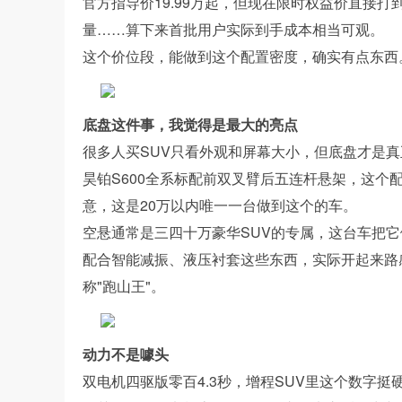
官方指导价19.99万起，但现在限时权益价直接打到
量……算下来首批用户实际到手成本相当可观。
这个价位段，能做到这个配置密度，确实有点东西
底盘这件事，我觉得是最大的亮点
很多人买SUV只看外观和屏幕大小，但底盘才是
昊铂S600全系标配前双叉臂后五连杆悬架，这
意，这是20万以内唯一一台做到这个的车。
空悬通常是三四十万豪华SUV的专属，这台车把
配合智能减振、液压衬套这些东西，实际开起来路
称"跑山王"。
动力不是噱头
双电机四驱版零百4.3秒，增程SUV里这个数字挺