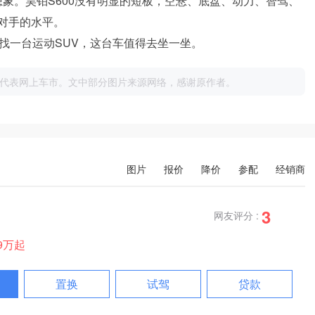
想象。昊铂S600没有明显的短板，空悬、底盘、动力、智驾、
对手的水平。
找一台运动SUV，这台车值得去坐一坐。
代表网上车市。文中部分图片来源网络，感谢原作者。
图片
报价
降价
参配
经销商
3
网友评分 :
99万起
置换
试驾
贷款